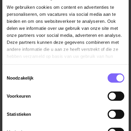
We gebruiken cookies om content en advertenties te
Kilometervergoeding van € 0.39,-
personaliseren, om vacatures via social media aan te
bieden en om ons websiteverkeer te analyseren. Ook
Wat bieden wij jou?
delen we informatie over uw gebruik van onze site met
Flexibel werken en financiële zekerheid: Invloed
onze partners voor social media, adverteren en analyse.
op je eigen agenda en een vast salaris conform
Deze partners kunnen deze gegevens combineren met
CAO Gehandicaptenzorg
, eindejaarsuitkering,
andere informatie die u aan ze heeft verstrekt of die ze
goede pensioenopbouw en een collectieve
hebben verzameld op basis van uw gebruik van hun
zorgverzekering.
services.
Rust in je hoofd: doorbetaald bij ziekte en vakantie,
Toestemmingsselectie
Noodzakelijk
geen administratie en geen gedoe met
klantenwerving.
Afwisseling & Groei: werk met verschillende
Voorkeuren
doelgroepen, ontwikkel jezelf continu en breid je
ervaring uit.
Statistieken
"Flexen betekent voor mij, meer werkplezier, minder