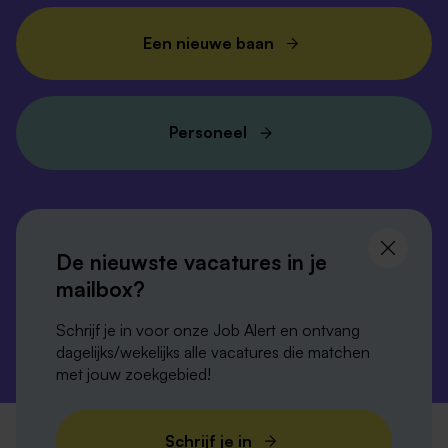
Een nieuwe baan
Personeel
Volg ons en
blijf op de hoogte
De nieuwste vacatures in je
mailbox?
Schrijf je in voor onze Job Alert en ontvang
dagelijks/wekelijks alle vacatures die matchen
met jouw zoekgebied!
Privacy-verklaring
Disclaimer
Cookies
Schrijf je in