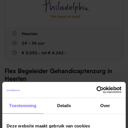
Heerlen
24 - 36 uur
€ 3.052,- tot € 4.262,-
Flex Begeleider Gehandicaptenzorg in
Heerlen
Bij Philadelphia Zorg bieden we jou de ideale mix van
flexibiliteit en zekerheid. Als Flex Begeleider werk je
zelfstandig, maar ben je tegelijkertijd onderdeel van
Toestemming
Details
Over
een hecht team.
FWG35 min. € 2.597,- en max. € 3.635,-
Deze website maakt gebruik van cookies