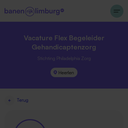
Vacature Flex Begeleider
Gehandicaptenzorg
Stichting Philadelphia Zorg
Heerlen
Terug