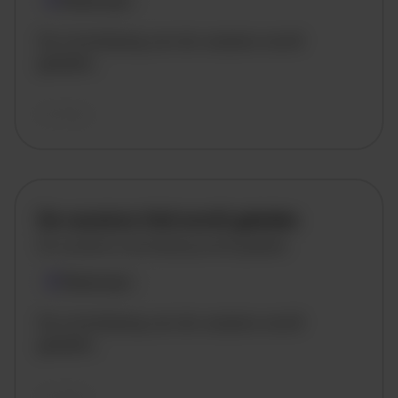
Plaatsnaam
De omschrijving van de vacature wordt
geladen..
vandaag
De vacature titel wordt geladen
De vacature omschrijving wordt geladen
Plaatsnaam
De omschrijving van de vacature wordt
geladen..
vandaag