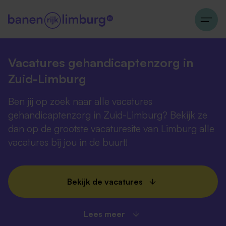
Vacatures gehandicaptenzorg in
Zuid-Limburg
Ben jij op zoek naar alle vacatures
gehandicaptenzorg in Zuid-Limburg? Bekijk ze
dan op de grootste vacaturesite van Limburg alle
vacatures bij jou in de buurt!
Bekijk de vacatures
Lees meer