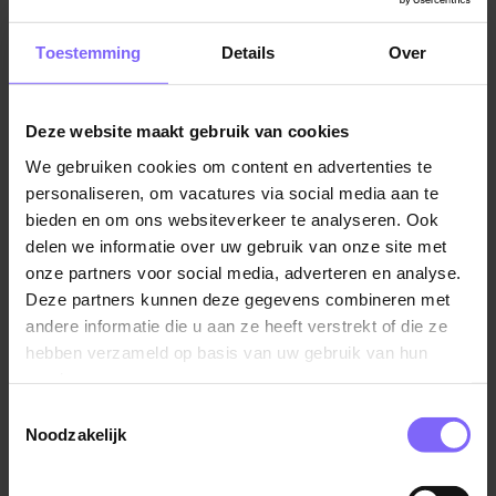
gehandicaptenzorg in Zuid-Limburg? Houd dan zeker
deze pagina in de gaten.
Toestemming
Details
Over
Gehandicaptenzorg vacatures door heel Limburg
Deze website maakt gebruik van cookies
Wist je dat we op Banenrijklimburg, naast vacatures
gehandicaptenzorg in Zuid-Limburg, nog veel meer
We gebruiken cookies om content en advertenties te
toffebanen voor deze functie in heel Limburg
personaliseren, om vacatures via social media aan te
hebben? Wil je graag dicht bij huis aan de slag? Bekijk
bieden en om ons websiteverkeer te analyseren. Ook
delen we informatie over uw gebruik van onze site met
dan snel de mogelijkheden hieronder!
onze partners voor social media, adverteren en analyse.
Deze partners kunnen deze gegevens combineren met
Vacatures gehandicaptenzorg Limburg
andere informatie die u aan ze heeft verstrekt of die ze
Vacatures gehandicaptenzorg Maastricht
hebben verzameld op basis van uw gebruik van hun
services.
Andere leuke vacatures binnen de zorgsector
Toestemmingsselectie
Buiten de gehandicaptenzorg vacatures in Zuid-
Noodzakelijk
Limburg hebben nog andere leuke functies die jou
wellicht aanspreken! Bekijk hier onder een aantal