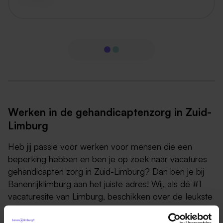
Werken in de gehandicaptenzorg in Zuid-
Limburg
Heb jij passie voor werken voor mensen die een
beperking hebben en ben je op zoek naar vacatures
gehandicapten zorg in Zuid-Limburg? Dan ben je bij
Banenrijklimburg aan het juiste adres! Wij, als dé #1
vacaturesite van Limburg, beschikken over de leukste
en tofste vacatures in de zorg! Wil je op de hoogte
blijven van de allernieuwste vacatures