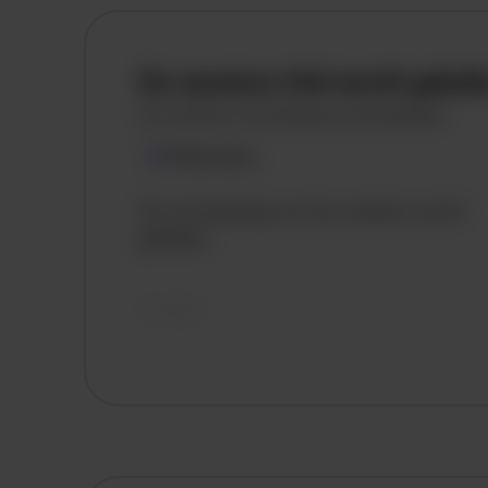
De vacature titel wordt gelad
De vacature omschrijving wordt geladen
Plaatsnaam
De omschrijving van de vacature wordt
geladen..
vandaag