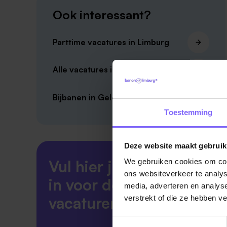
Ook interessant?
Parttime vacatures in Limburg
Alle vacatures in Geleen
Bijbanen in Geleen
Toestemming
Deze website maakt gebruik
Vul hier je Skillsprofiel
We gebruiken cookies om cont
ons websiteverkeer te analys
in voor de ideale
media, adverteren en analys
vacaturematch!
verstrekt of die ze hebben v
Toestemmingsselectie