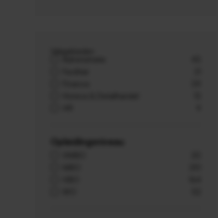
Vakgebieden
Administratie
43
Facilitair
21
Finance
39
Horeca & Detailhandel
13
HR
9
Opleidingsniveau
VMBO
20
MBO
251
HBO
164
WO
52