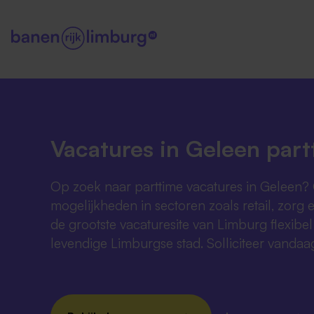
Vacatures in Geleen part
Op zoek naar parttime vacatures in Geleen?
mogelijkheden in sectoren zoals retail, zorg 
de grootste vacaturesite van Limburg flexibel
levendige Limburgse stad. Solliciteer vandaa