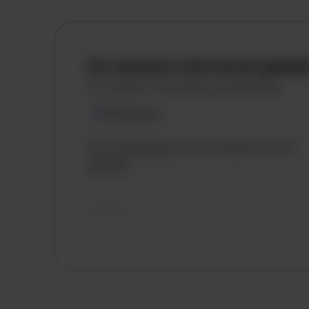
De vacature titel wordt gelad
De vacature omschrijving wordt geladen
Plaatsnaam
De omschrijving van de vacature wordt
geladen..
vandaag