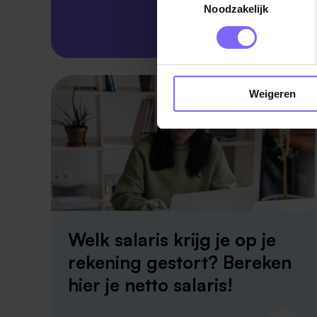
Noodzakelijk
Skillsprofiel
Weigeren
Welk salaris krijg je op je
rekening gestort? Bereken
hier je netto salaris!