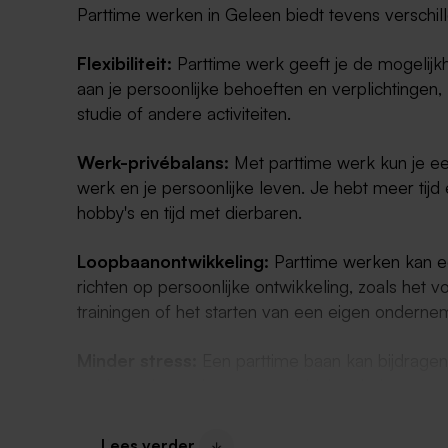
Parttime werken in Geleen biedt tevens verschi
Flexibiliteit:
Parttime werk geeft je de mogelijk
aan je persoonlijke behoeften en verplichtingen, 
studie of andere activiteiten.
Werk-privébalans:
Met parttime werk kun je ee
werk en je persoonlijke leven. Je hebt meer tijd
hobby's en tijd met dierbaren.
Loopbaanontwikkeling:
Parttime werken kan een
richten op persoonlijke ontwikkeling, zoals het v
trainingen of het starten van een eigen onderne
Minder stress:
Een parttime baan kan bijdrage
werkgerelateerde stress, omdat je minder uren
hebt voor rust en ontspanning.
Lees verder