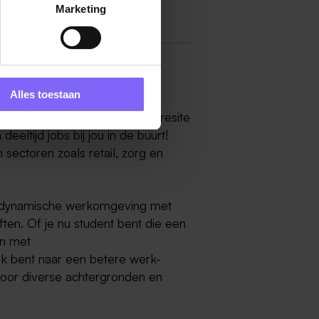
Marketing
Alles toestaan
n of omstreken? Bij de vacaturesite
eeltijd jobs bij jou in de buurt!
sectoren zoals retail, zorg en
n dynamische werkomgeving met
eften. Of je nu student bent die een
en met
k bent naar een betere werk-
 voor diverse achtergronden en