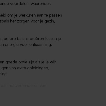
llende voordelen, waaronder:
heid om je werkuren aan te passen
zoals het zorgen voor je gezin,
n betere balans creëren tussen je
 en energie voor ontspanning,
 goede optie zijn als je je wilt
olgen van extra opleidingen,
ming.
n aan het verminderen van
 werkt en daardoor meer ruimte