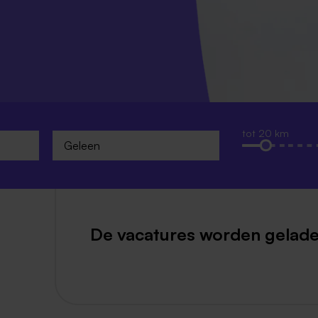
Weert
Kerkrade
tot 20 km
De vacatures worden gelade