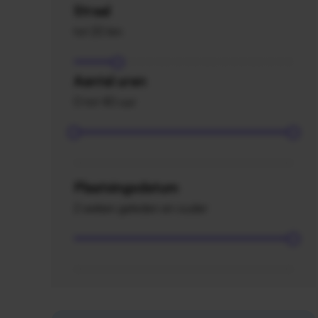
Straal
tot 20 km
Aantal uren
0 tot 40 uur
Plaatsingsdatum
2 weken geleden en ouder