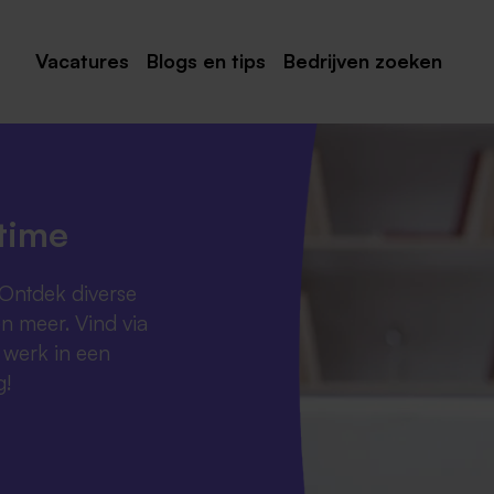
Vacatures
Blogs en tips
Bedrijven zoeken
Maastricht
Roermond
Venlo
time
Sittard
 Ontdek diverse
Venray
en meer. Vind via
Noord-Limburg
 werk in een
g!
Midden-Limburg
Zuid-Limburg
Heerlen