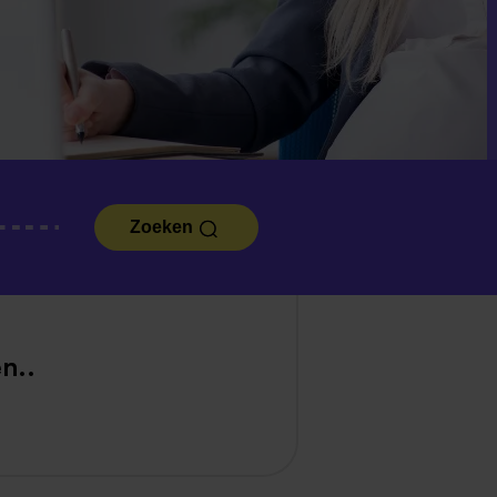
Zoeken
n..