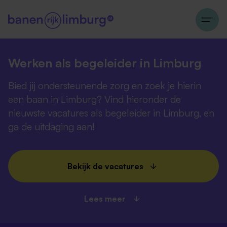
Werken als begeleider in Limburg
Bied jij ondersteunende zorg en zoek je hierin
een baan in Limburg? Vind hieronder de
nieuwste vacatures als begeleider in Limburg, en
ga de uitdaging aan!
Bekijk de vacatures
Lees meer