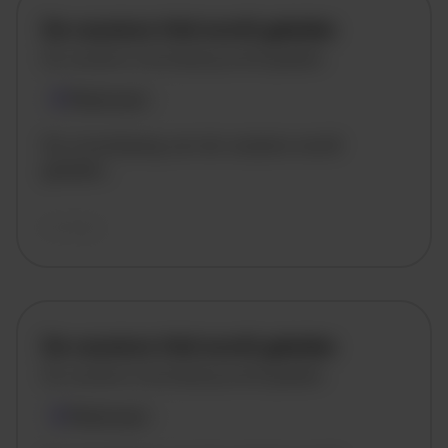
De vacature titel wordt geladen
De vacature omschrijving wordt geladen
Plaatsnaam
De omschrijving van de vacature wordt
geladen..
vandaag
De vacature titel wordt geladen
De vacature omschrijving wordt geladen
Plaatsnaam