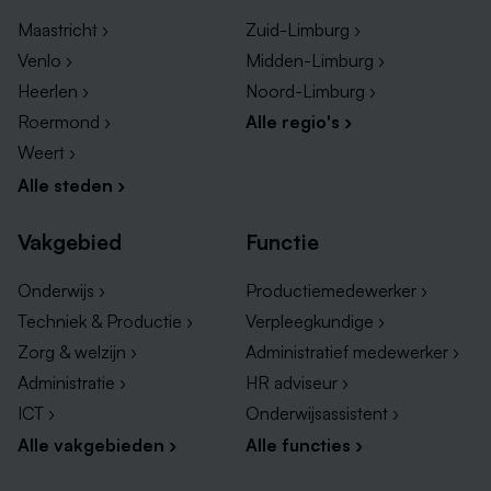
Maastricht ›
Zuid-Limburg ›
Bedrijven in Limburg waar begeleiders werken
Venlo ›
Midden-Limburg ›
werken
Heerlen ›
Noord-Limburg ›
Wanneer je de opleiding tot begeleider hebt afgerond
Roermond ›
Alle regio's ›
kun je bij tal van verpleeghuizen, GGZ-instellingen,
verzorgingstehuizen of gehandicapteninstellingen aan
Weert ›
de slag gaan. Er staan hier onder een aantal grote
Alle steden ›
zorginstellingen met veel begeleider vacatures:
Vakgebied
Functie
PSW
Onderwijs ›
Productiemedewerker ›
Adelante Zorggroep
Techniek & Productie ›
Verpleegkundige ›
Stichting Pergamijn
Zorg & welzijn ›
Administratief medewerker ›
Mosae Zorggroep
Administratie ›
HR adviseur ›
ICT ›
Onderwijsassistent ›
Ook kun je aan de slag gaan in de thuiszorg. In het
Alle vakgebieden ›
Alle functies ›
dagelijks leven kom je in deze rol veelal in contact
met verzorgenden, verpleegkundigen, artsen en