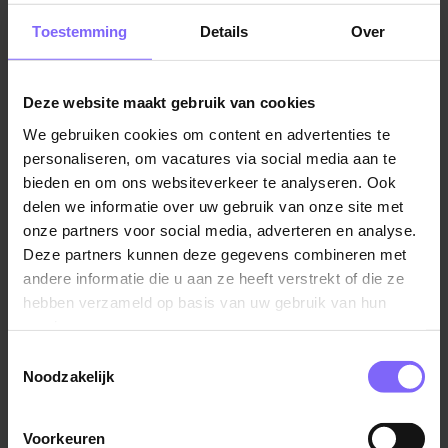
meestal in diensten. Deze diensten zijn onderverdeelt
Toestemming
Details
Over
in de dag-, avond- en nachtdienst.
Niveaus begeleiders
Deze website maakt gebruik van cookies
Begeleider A
We gebruiken cookies om content en advertenties te
Begeleider B
personaliseren, om vacatures via social media aan te
Begeleider C
bieden en om ons websiteverkeer te analyseren. Ook
delen we informatie over uw gebruik van onze site met
onze partners voor social media, adverteren en analyse.
Voorbeelden van functies
Deze partners kunnen deze gegevens combineren met
Ambulant Begeleider
andere informatie die u aan ze heeft verstrekt of die ze
Persoonlijk Begeleider
hebben verzameld op basis van uw gebruik van hun
Begeleider Wonen
services.
Toestemmingsselectie
Noodzakelijk
Begeleider A / B / C
De begeleidersfunctie waarin de huishoudelijke taken
voor en met de cliënten vervuld moeten worden is de
Voorkeuren