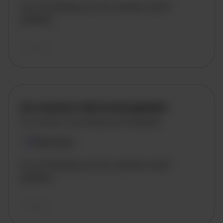
De omschrijving van de vacature wordt
geladen..
vandaag
De vacature titel wordt geladen
De vacature omschrijving wordt geladen
Plaatsnaam
De omschrijving van de vacature wordt
geladen..
vandaag