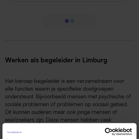
Werken als begeleider in Limburg
Het beroep begeleider is een verzamelnaam voor
alle functies waarin je specifieke doelgroepen
ondersteunt. Bijvoorbeeld mensen met psychische of
sociale problemen of problemen op sociaal gebied.
Dit kunnen ouderen maar ook jonge mensen of
asielzoekers zijn. Deze mensen hebben vaak
begeleiding nodig om op weg geholpen te worden
naar een zelfstandig leven. Als begeleider werk je