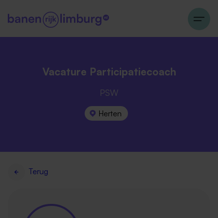
Vacature Participatiecoach
PSW
Herten
Terug