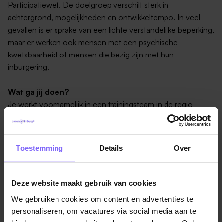
Participatiewet. De doelgroep verschilt sterk in
achtergrond, mogelijkheden en ontwikkeltempo. In veel
gevallen is er sprake van een lichte verstandelijke beperking,
maar er werken ook mensen met een psychische
kwetsbaarheid of mensen die bezig zijn met hun
inburgering.
Wat ga jij doen?
Je werkt voornamelijk in een trainingsteam in de regio
Midden-Limburg, een werkomgeving waarin deelnemers
stap voor stap toewerken naar participatie. Je coördineert
de uitvoering van het ondersteunings- of trajectplan, stelt
Toestemming
Details
Over
dit op samen met de deelnemer en het netwerk, je
evalueert en je stuurt bij waar nodig. Je
ondersteunt/coacht werkgevers op het werken met onze
Deze website maakt gebruik van cookies
doelgroep en fungeert als aanspreekpunt voor alle
We gebruiken cookies om content en advertenties te
betrokkenen.
Lees verder
personaliseren, om vacatures via social media aan te