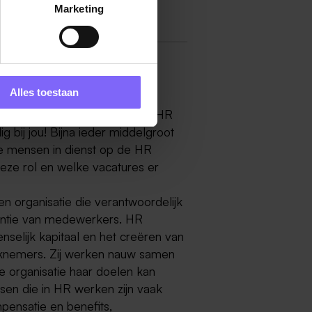
Marketing
Alles toestaan
nrijklimburg vind de nieuwste HR
ig bij jou! Bijna ieder middelgroot
re mensen in dienst op de HR
 deze rol en welke vacatures er
n organisatie die verantwoordelijk
etentie van medewerkers. HR
nselijk kapitaal en het creëren van
rknemers. Zij werken nauw samen
 organisatie haar doelen kan
en die in HR werken zijn vaak
pensatie en benefits,