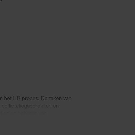
an het HR proces. De taken van
sollicitatiegesprekken en
tellen en beheren van
t personeelsbestand. De HR
loning, beoordeling en de opleiding