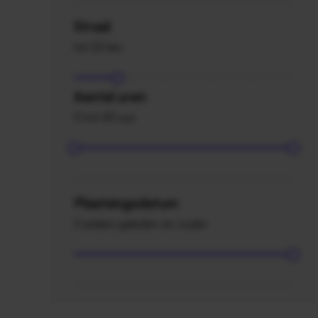
Straal
tot 20 km
Aantal uren
0 tot 40 uur
Plaatsingsdatum
2 weken geleden en ouder