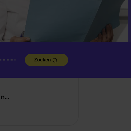
Zoeken
n..