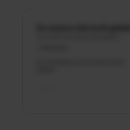
De vacature titel wordt gelad
De vacature omschrijving wordt geladen
Plaatsnaam
De omschrijving van de vacature wordt
geladen..
vandaag