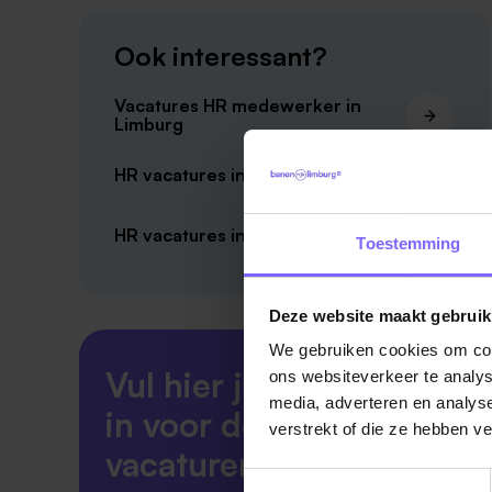
Ook interessant?
Vacatures HR medewerker in
Limburg
HR vacatures in Roermond
HR vacatures in Maastricht
Toestemming
Deze website maakt gebruik
We gebruiken cookies om cont
Vul hier je Skillsprofiel
ons websiteverkeer te analys
media, adverteren en analys
in voor de ideale
verstrekt of die ze hebben v
vacaturematch!
Toestemmingsselectie