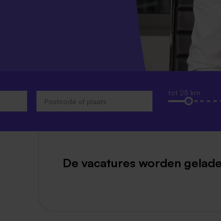
Weert
Kerkrade
tot 25 km
De vacatures worden gelade