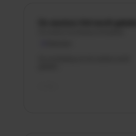
De vacature titel wordt gelad
De vacature omschrijving wordt geladen
Plaatsnaam
De omschrijving van de vacature wordt
geladen..
vandaag