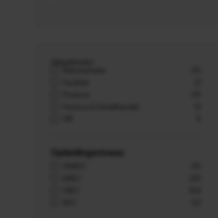
Vakgebieden
Administratie
43
Facilitair
21
Finance
39
Horeca & Detailhandel
13
HR
9
Opleidingsniveau
VMBO
20
MBO
251
HBO
164
WO
52