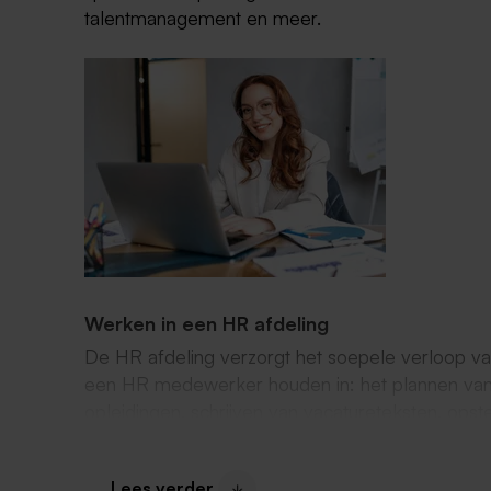
talentmanagement en meer.
Werken in een HR afdeling
De HR afdeling verzorgt het soepele verloop v
een HR medewerker houden in: het plannen van 
opleidingen, schrijven van vacatureteksten, ops
arbeidsovereenkomsten en rapportages van he
adviseur geeft advies over werving, selectie, be
Lees verder