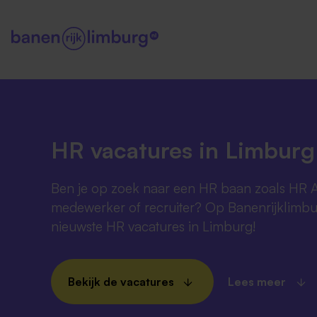
HR vacatures in Limburg
Ben je op zoek naar een HR baan zoals HR A
medewerker of recruiter? Op Banenrijklimbur
nieuwste HR vacatures in Limburg!
Bekijk de vacatures
Lees meer