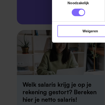
Noodzakelijk
Skillsprofiel
Weigeren
Welk salaris krijg je op je
rekening gestort? Bereken
hier je netto salaris!