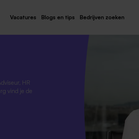
Vacatures
Blogs en tips
Bedrijven zoeken
Maastricht
Roermond
Venlo
Sittard
dviseur, HR
Venray
g vind je de
Noord-Limburg
Midden-Limburg
Zuid-Limburg
Heerlen