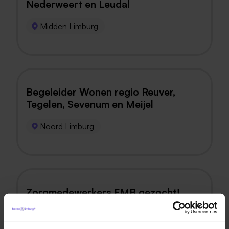
Nederweert en Leudal
Midden Limburg
Begeleider Wonen regio Reuver,
Tegelen, Sevenum en Meijel
Noord Limburg
Zorgmedewerkers EMB gezocht!
Herten