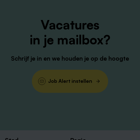
Leergierig en reflectief – je durft te groeien.
Affiniteit met jeugdzorg? Helemaal mooi!
Vacatures
Daarnaast vinden we jouw levens- en werkervaring
in je mailbox?
ook erg belangrijk.
Wat je van ons krijgt
Schrijf je in en we houden je op de hoogte
Je komt terecht in een betrokken en professionele
organisatie waar ontwikkeling centraal staat. Reken
op:
Job Alert instellen
Salaris volgens CAO Jeugdzorg, schaal 6: €2.618
– €3.722 bruto (36 uur).
Een vaste eindejaarsuitkering van 8,3%.
Hybride werken, mét de juiste verbinding met je
team.
Reiskosten- en thuiswerkvergoeding.