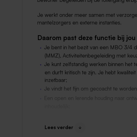
Je werkt onder meer samen met verzorgende
mantelzorgers en externe instanties.
Daarom past deze functie bij jou
Je bent in het bezit van een MBO 3/4
(MMZ), Activiteitenbegeleiding met ke
Je kunt zelfstandig werken binnen het 
en durft kritisch te zijn. Je hebt kwalite
inzetbaar;
Je vindt het fijn om gecoacht te worden 
Een open en lerende houding naar ontwik
inhoudelijk;
Over ons en je collega’s
Lees verder
Hier ga je werken:
Binnen Grubbeveld w