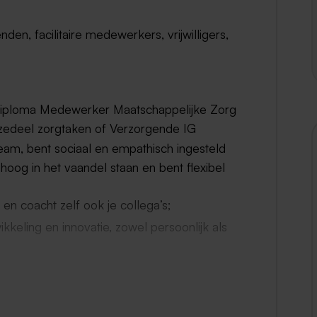
n, facilitaire medewerkers, vrijwilligers,
 diploma Medewerker Maatschappelijke Zorg
uzedeel zorgtaken of Verzorgende IG
team, bent sociaal en empathisch ingesteld
it hoog in het vaandel staan en bent flexibel
en coacht zelf ook je collega’s;
keling en innovatie, zowel persoonlijk als
onen mensen met dementie en in