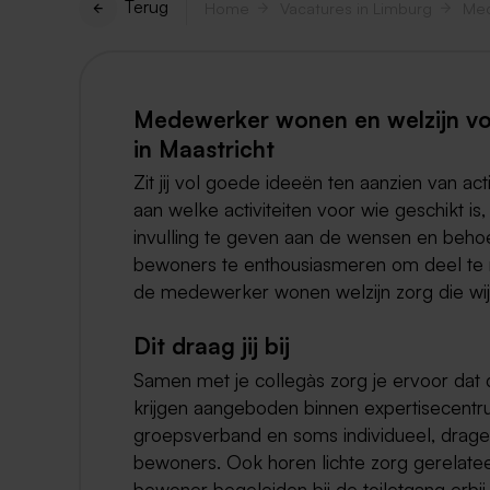
Terug
Home
Vacatures in Limburg
Medewerker wonen en welzijn v
in Maastricht
Zit jij vol goede ideeën ten aanzien van ac
aan welke activiteiten voor wie geschikt i
invulling te geven aan de wensen en beho
bewoners te enthousiasmeren om deel te ne
de medewerker wonen welzijn zorg die wij
Dit draag jij bij
Samen met je collega`s zorg je ervoor da
krijgen aangeboden binnen expertisecentru
groepsverband en soms individueel, dragen
bewoners. Ook horen lichte zorg gerelatee
bewoner begeleiden bij de toiletgang erbij.