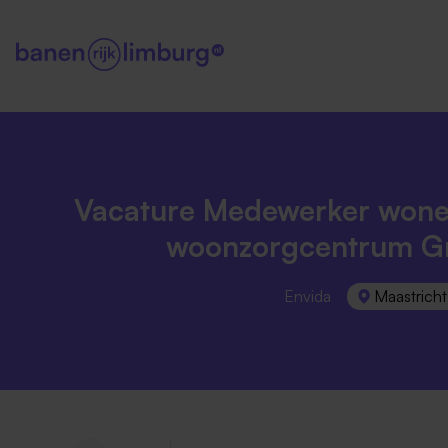
Vacature Medewerker wonen
woonzorgcentrum G
Envida
Maastricht