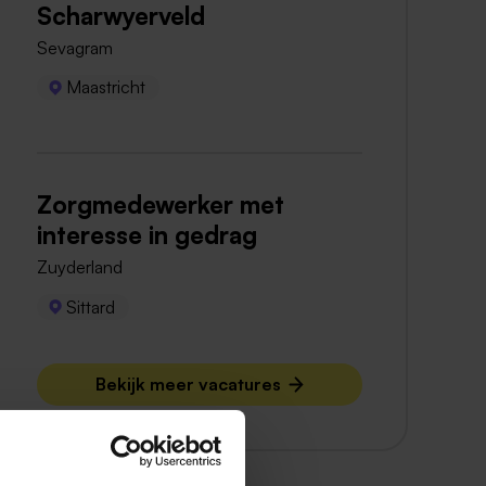
Scharwyerveld
Sevagram
Maastricht
Zorgmedewerker met
interesse in gedrag
Zuyderland
Sittard
Bekijk meer vacatures