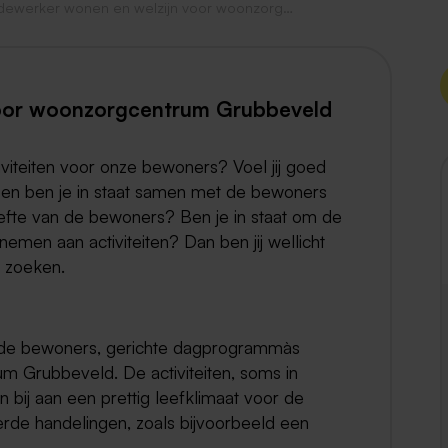
Medewerker wonen en welzijn voor woonzorgcentrum Grubbeveld
Weert
Kerkrade
oor woonzorgcentrum Grubbeveld
tiviteiten voor onze bewoners? Voel jij goed
s, en ben je in staat samen met de bewoners
efte van de bewoners? Ben je in staat om de
men aan activiteiten? Dan ben jij wellicht
 zoeken.
t de bewoners, gerichte dagprogramma`s
m Grubbeveld. De activiteiten, soms in
 bij aan een prettig leefklimaat voor de
rde handelingen, zoals bijvoorbeeld een