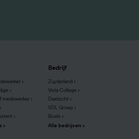
Bedrijf
dewerker ›
Zuyderland ›
dige ›
Vista College ›
ef medewerker ›
Daelzicht ›
›
VDL Groep ›
istent ›
Boels ›
s ›
Alle bedrijven ›