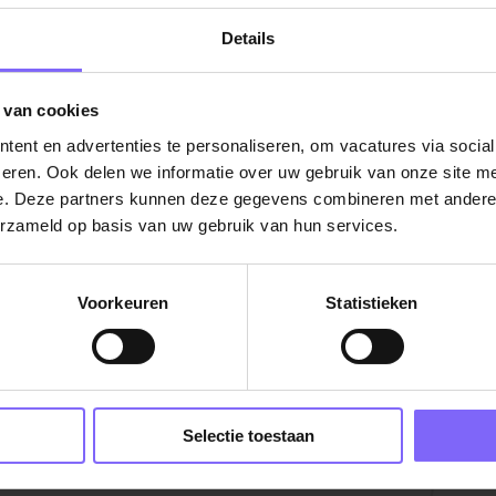
onregelmatigheidstoeslag
Details
1 en €3.864,43 bruto per maand op basis
onregelmatigheidstoeslag
 van cookies
ring en, indien van toepassing, een
ent en advertenties te personaliseren, om vacatures via socia
eren. Ook delen we informatie over uw gebruik van onze site me
22% en 60%
e. Deze partners kunnen deze gegevens combineren met andere i
ling, korting op leuke uitjes en activiteiten
erzameld op basis van uw gebruik van hun services.
 voor (bij)scholing en jouw eigen ideeën
 verschil maakt voor cliënten en de zorg van
Voorkeuren
Statistieken
waarvoor je geen inschrijving nodig hebt.
rg
|
Vacatures Zorg in Limburg
|
Vacatures in de
Envida;
g
|
Verpleegkundige vacatures in Limburg
|
ruimte voor eigen inbreng (sterker nog, dit
Selectie toestaan
onze cliënten en om bij te dragen aan de