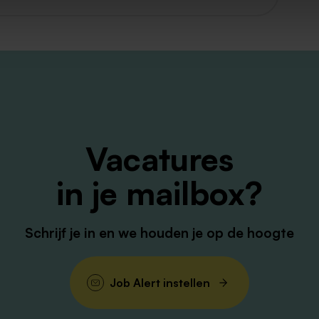
tten! Je kunt solliciteren via de knop
t contact op met onze recruiter: Melissa
werken@envida.nl
Vacatures
in je mailbox?
Schrijf je in en we houden je op de hoogte
Job Alert instellen