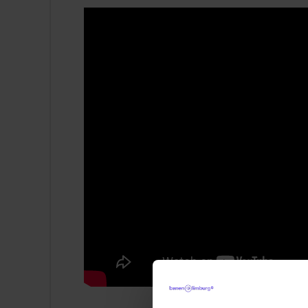
wisselende mate gedragsproblematiek. Grub
stimulerende, sturende en structurerend le
waar mensen met dementie tijdelijk wonen. 
per 1 mei actief is. Daar worden groep acti
begeleiding op een van de woon units.
De visie van Grubbeveld is om mensen zo ve
maximale bewegingsvrijheid waarbij de nad
Dit betekent werken vanuit ons motto: “Ge
Over Envida
: Envida biedt hulp en zorg v
en het heuvelland. Dat doen we bij mensen 
vinden goede zorg een recht voor iederee
onze zorg vooral om kwaliteit van leven.
met cliënten en bewoners, hun naasten, en
Dit mag je van ons verwachten
Een salaris in FWG 35 tussen €2.663,5