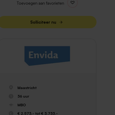
Toevoegen aan favorieten
Solliciteer nu
Maastricht
36 uur
MBO
€ 2.573,- tot € 3.733,-