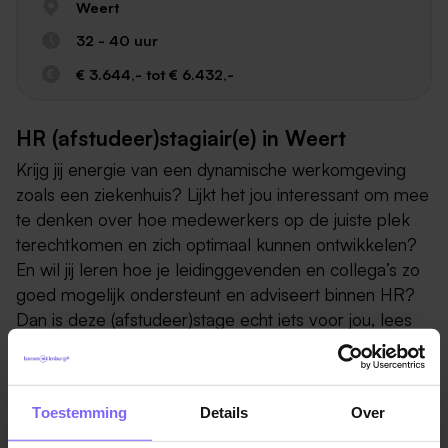
Weert
32 - 40 uur
€ 3.644,- tot € 6.432,-
HR (afstudeer)stagiair(e) in Weert
Krijg jij energie van een dynamische werkomgeving
zoals een ziekenhuis? Lijkt het jou interessant om mee
te denken over hoe medewerkers op de juiste plek
terechtkomen en zich optimaal kunnen ontwikkelen?
En wil jij leren hoe je leidinggevenden en collega’s zo
goed mogelijk ondersteunt en adviseert binnen HR?
Dan is deze (afstudeer)stage echt iets voor jou, lees
snel verder!
Het team
Toestemming
Details
Over
Als HR-(afstudeer)stagiair(e) ben je onderdeel van het