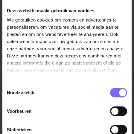
HR adviesteam (3 HR Business Partners en 1 HR-
Consulent). Samen met hen hoor je bij de afdeling HR
Deze website maakt gebruik van cookies
die nog verder bestaat uit HR Services (5
We gebruiken cookies om content en advertenties te
medewerkers HR en Salarisadministratie en 2
personaliseren, om vacatures via social media aan te
Functioneel Beheerders) en Duurzame inzetbaarheid
bieden en om ons websiteverkeer te analyseren. Ook
& Vitaliteit (1 Adviseur DIVI en 1 Verzuimconsulent). De
delen we informatie over uw gebruik van onze site met
afdeling HR wordt aangestuurd door een
onze partners voor social media, adverteren en analyse.
teammanager MO&O en valt binnen het cluster Mens,
Deze partners kunnen deze gegevens combineren met
Organisatie en Ontwikkeling (MO&O).
andere informatie die u aan ze heeft verstrekt of die ze
hebben verzameld op basis van uw gebruik van hun
Wat ga je doen?
services.
Tijdens je stage draai je volop mee binnen het HR
Toestemmingsselectie
adviesteam en maak je kennis met uiteenlopende HR-
Noodzakelijk
thema’s binnen een dynamische ziekenhuisomgeving.
Je ondersteunt de HR Business Partners bij hun
Voorkeuren
dagelijkse werkzaamheden en krijgt zo een goed
beeld van het HR-adviesvak in de praktijk. Daarbij
Lees verder
werk je actief mee in de HR-cyclus waardoor je inzicht
Statistieken