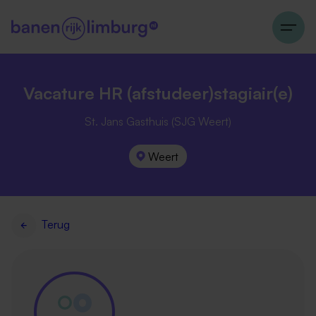
Vacature HR (afstudeer)stagiair(e)
St. Jans Gasthuis (SJG Weert)
Weert
Terug