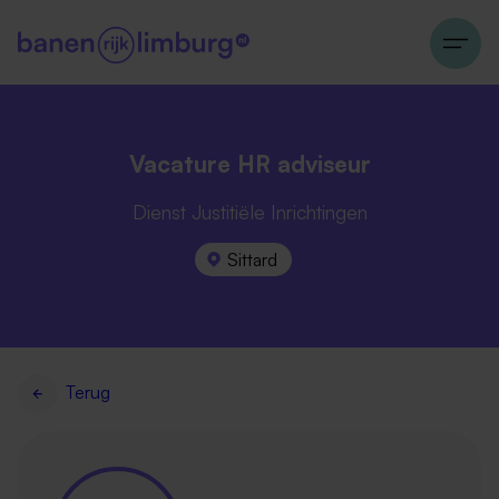
Vacature HR adviseur
Dienst Justitiële Inrichtingen
Sittard
Terug