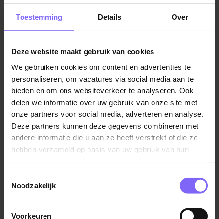
De PI Sittard zoekt een enthousiaste en creatieve HR-
adviseur voor 27 – 36 uur per week. In deze rol
Toestemming
Details
Over
adviseer je medewerkers over personele
aangelegenheden en adviseer en ondersteun je het
management bij personele en organisatie
Deze website maakt gebruik van cookies
gerelateerde vraagstukken binnen het vastgestelde
We gebruiken cookies om content en advertenties te
beleid.
personaliseren, om vacatures via social media aan te
bieden en om ons websiteverkeer te analyseren. Ook
Geen werkdag is hetzelfde. De ene dag beantwoord
delen we informatie over uw gebruik van onze site met
je vragen van medewerkers over
onze partners voor social media, adverteren en analyse.
arbeidsvoorwaarden vanuit de cao, op een andere
Deze partners kunnen deze gegevens combineren met
dag focus je met de leidinggevenden op verzuim,
andere informatie die u aan ze heeft verstrekt of die ze
weer een andere dag voer je overleg met het
hebben verzameld op basis van uw gebruik van hun
services.
Management over formatie en netto personele
inzetbaarheid of participeer je in projecten als Sociale
Toestemmingsselectie
Veiligheid, Vitaliteit of Werving & Selectie.
Noodzakelijk
Dit doe je samen met 2 collega’s HR op locatie maar
Voorkeuren