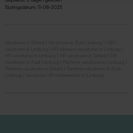
onze bedrijfskantine, tot de vele mogelijkheden vanuit
Sluitingsdatum:
11-08-2025
het individueel keuzebudget (bijvoorbeeld aankoop
extra vakantie-uren).
Dit kun je verwachten
Een Individueel Keuzebudget. Met het IKB maak jij
Vacatures in Sittard
|
Vacatures in Zuid Limburg
|
HBO
de keuzes die bij jou passen en stel je een deel
vacatures in Limburg
|
HR adviseur vacatures in Limburg
|
HR vacatures in Limburg
|
HR vacatures in Sittard
|
HR
van je arbeidsvoorwaarden zelf samen. Het kan
vacatures in Zuid-Limburg
|
Parttime vacatures in Limburg
|
bijvoorbeeld bestaan uit geld (16,5% van je bruto
Parttime vacatures in Sittard
|
Parttime vacatures in Zuid-
jaarsalaris) of vakantiedagen
Limburg
|
Vacatures HR medewerker in Limburg
Volledige vergoeding van je ov-reiskosten woon-
werkverkeer
Een pensioenregeling
Gedeeltelijk betaald ouderschapsverlof
Studiemogelijkheden voor persoonlijke groei en
loopbaanontwikkeling
De mogelijkheid gebruik te maken van