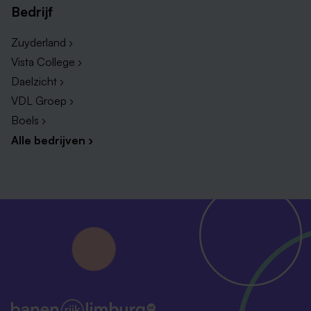
inzien, handig toch? Meer informatie hierover vind
Bedrijf
je in onze sollicitatieprocedure.
Zuyderland ›
Ben je in dienst van de Rijksoverheid en heb je een
Vista College ›
aanwijzing als Van-Werk-Naar-Werk-kandidaat? Of
ben je (medisch) herplaatsingskandidaat? Voeg dan
Daelzicht ›
een kopie van de aanwijzingsbrief bij je sollicitatie.
VDL Groep ›
Een assessment kan deel uitmaken van de
Boels ›
sollicitatieprocedure.
Alle bedrijven ›
Voor alle functies binnen DJI is een Verklaring
Omtrent het Gedrag (VOG) vereist. DJI vergoedt
de kosten voor de aanvraag van een VOG. Wil je
weten of je in aanmerking komt voor een VOG?
Dat kan je hier checken:
vogcheck.justis.nl
.
Let op: de einddatum van de vacature is niet
leidend. De selectie start wanneer geschikte
kandidaten solliciteren en sluit wanneer de
vacature is vervuld. De vacature kan dus vóór de