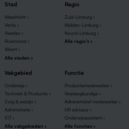
Stad
Regio
Er zijn tal van HR opleidingen te vinden in Limburg:
Maastricht ›
Zuid-Limburg ›
Bij
Gilde Opleidingen
kun je studeren voor een
Venlo ›
Midden-Limburg ›
functie als medewerker human resources.
Heerlen ›
Noord-Limburg ›
Bij het
VISTA college
in Heerlen en Sittard kun je
Roermond ›
Alle regio's ›
ook de opleiding medewerker HR volgen.
Weert ›
Op HBO niveau kun je bij
Zuyd Hogeschool
de
Alle steden ›
brede opleiding People and Business Management
ofwel Business Studies volgen.
Vakgebied
Functie
Maastricht University
heeft de mogelijkheid om de
master Recht en Arbeid te volgen.
Onderwijs ›
Productiemedewerker ›
Techniek & Productie ›
Verpleegkundige ›
Zorg & welzijn ›
Administratief medewerker ›
Administratie ›
HR adviseur ›
ICT ›
Onderwijsassistent ›
Alle vakgebieden ›
Alle functies ›