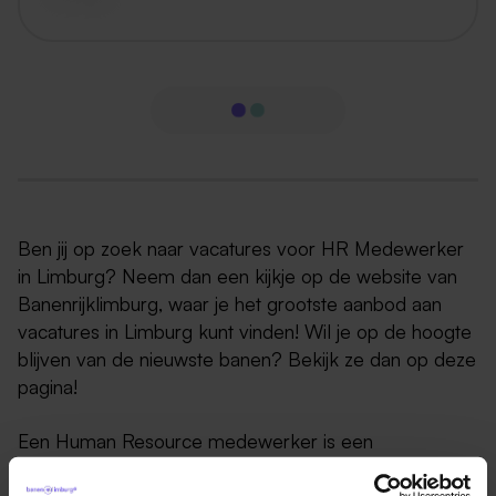
Ben jij op zoek naar vacatures voor HR Medewerker
in Limburg? Neem dan een kijkje op de website van
Banenrijklimburg, waar je het grootste aanbod aan
vacatures in Limburg kunt vinden! Wil je op de hoogte
blijven van de nieuwste banen? Bekijk ze dan op deze
pagina!
Een Human Resource medewerker is een
professional die zich bezighoudt met het vakgebied