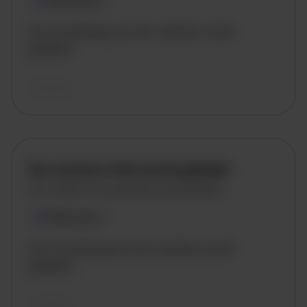
Plaatsnaam
De omschrijving van de vacature wordt
geladen..
vandaag
De vacature titel wordt geladen
De vacature omschrijving wordt geladen
Plaatsnaam
De omschrijving van de vacature wordt
geladen..
vandaag