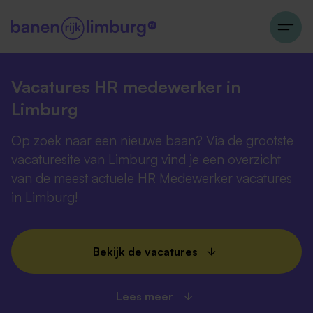
Vacatures HR medewerker in
Limburg
Op zoek naar een nieuwe baan? Via de grootste
vacaturesite van Limburg vind je een overzicht
van de meest actuele HR Medewerker vacatures
in Limburg!
Bekijk de vacatures
Lees meer