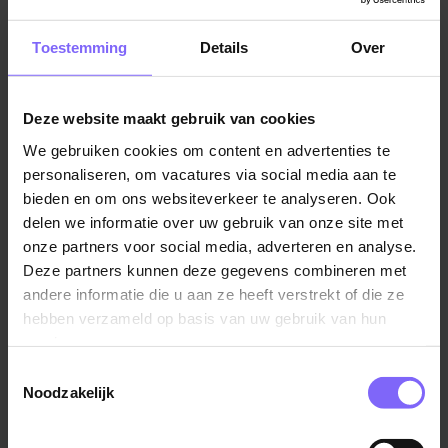
van Human Resource Management (HRM), dat ook
wel bekend staat als HR of personeelszaken.
Toestemming
Details
Over
Als HR-medewerker werk je samen met je collega's
om de potentiële en huidige werknemers van de
Deze website maakt gebruik van cookies
organisatie te beheren en te ontwikkelen. Dit omvat
het aantrekken van nieuw talent, het coördineren van
We gebruiken cookies om content en advertenties te
werving- en selectieprocessen, het bieden van
personaliseren, om vacatures via social media aan te
ondersteuning bij training en ontwikkeling van
bieden en om ons websiteverkeer te analyseren. Ook
werknemers, het oplossen van arbeidsconflicten en
delen we informatie over uw gebruik van onze site met
onze partners voor social media, adverteren en analyse.
het waarborgen van de naleving van wet- en
Deze partners kunnen deze gegevens combineren met
regelgeving met betrekking tot arbeidsrecht. In deze
andere informatie die u aan ze heeft verstrekt of die ze
rol is het van belang om effectief te communiceren
hebben verzameld op basis van uw gebruik van hun
met andere afdelingen binnen de organisatie en te
services.
zorgen voor een optimale samenwerking en
afstemming van HR-activiteiten met de algehele
Toestemmingsselectie
Noodzakelijk
bedrijfsstrategie.