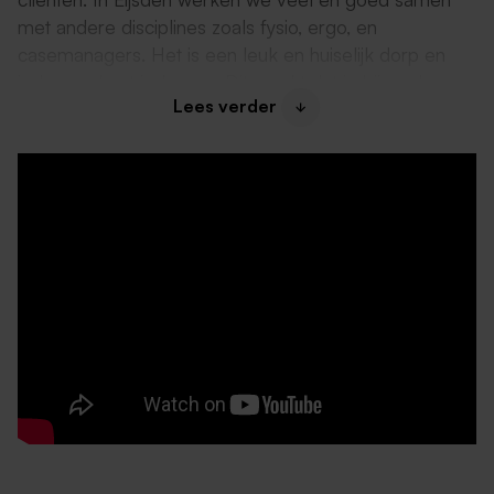
met andere disciplines zoals fysio, ergo, en
casemanagers. Het is een leuk en huiselijk dorp en
iedereen kent iedereen. Dit maakt dat je bij veel
Lees verder
cliënten echt "thuis" komt. In Eijsden speelt veel
waardoor de situaties complex en uitdagend zijn.
Vervelen zal je je dus niet bij ons ;)’’
Daarom past deze functie bij jou
Je hebt een diploma Helpende plus.
Je weet hoe je cliënten kunt motiveren en
stimuleren bij de dagelijkse begeleiding en
verzorging.
Je kunt oplossingsgericht werken en bent positief
ingesteld.
Over ons en je collega’s