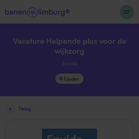
Vacature Helpende plus voor de
wijkzorg
Envida
Eijsden
Terug