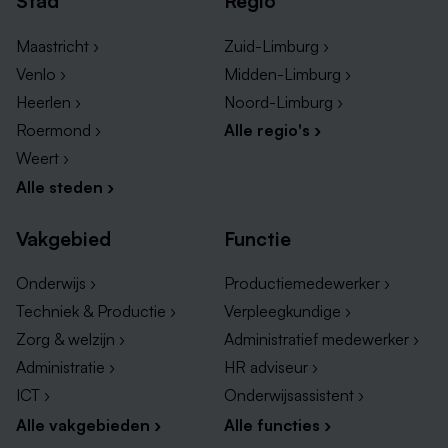
Stad
Regio
Maastricht ›
Zuid-Limburg ›
Venlo ›
Midden-Limburg ›
Heerlen ›
Noord-Limburg ›
Roermond ›
Alle regio's ›
Weert ›
Alle steden ›
Vakgebied
Functie
Onderwijs ›
Productiemedewerker ›
Techniek & Productie ›
Verpleegkundige ›
Zorg & welzijn ›
Administratief medewerker ›
Administratie ›
HR adviseur ›
ICT ›
Onderwijsassistent ›
Alle vakgebieden ›
Alle functies ›