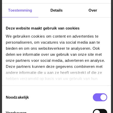
Een contract tussen de 8-36 uur.
Vacatures in Eijsden
|
Vacatures in Zuid Limburg
|
Vacatures
Een werkomgeving die eigen inbreng en initiatieven
Toestemming
Details
Over
Zorg in Limburg
|
Vacatures in de ouderenzorg
waardeert en stimuleert.
Volop kansen voor het volgen van opleidingen en
Deze website maakt gebruik van cookies
trainingen.
We gebruiken cookies om content en advertenties te
Aantrekkelijke extra’s, zoals een fietsregeling en
Vergelijkbare vacatures
personaliseren, om vacatures via social media aan te
korting op uitjes en activiteiten via Fit & Fun.
bieden en om ons websiteverkeer te analyseren. Ook
Voorrang op een betaalbare huurwoning waarvoor
delen we informatie over uw gebruik van onze site met
Helpende plus voor de Wijkzorg
je geen inschrijving nodig hebt via wonen via
onze partners voor social media, adverteren en analyse.
Envida
Envida.
Deze partners kunnen deze gegevens combineren met
andere informatie die u aan ze heeft verstrekt of die ze
Maastricht
Klaar voor je volgende stap?
hebben verzameld op basis van uw gebruik van hun
services.
Leuk dat je je voor onze cliënten wilt inzetten! Je kunt
Toestemmingsselectie
solliciteren via de knop hieronder. Heb je nog vragen?
Noodzakelijk
Neem dan contact op met ons recruitmentteam via
Helpende (plus) thuiszorg
werken@envida.nl
of
043 - 631 4008
Proteion
Voorkeuren