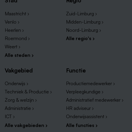
Stad
Regio
een vernieuwende vorm van zorg binnen Envida
Maastricht ›
Zuid-Limburg ›
Klaar voor je volgende stap?
Venlo ›
Midden-Limburg ›
Heerlen ›
Noord-Limburg ›
Wil jij bijdragen aan een afdeling waar herstel,
zelfstandigheid en persoonlijke aandacht centraal
Roermond ›
Alle regio's ›
staan? Dan maken we graag kennis met je. Solliciteer
Weert ›
eenvoudig via de button hieronder. Heb je nog
Alle steden ›
vragen? Neem gerust contact op met onze recruiter:
Melissa Hijdendaal –
0633037282
Of mail naar:
Vakgebied
Functie
werken@envida.nl
Onderwijs ›
Productiemedewerker ›
Techniek & Productie ›
Verpleegkundige ›
Zorg & welzijn ›
Administratief medewerker ›
Administratie ›
HR adviseur ›
ICT ›
Onderwijsassistent ›
Alle vakgebieden ›
Alle functies ›