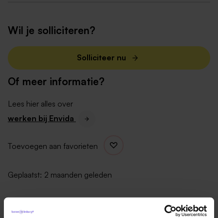
ADL;
deelt medicatie uit volgens protocol;
Wil je solliciteren?
signaleert veranderingen in de gezondheid en
bespreekt deze met collega's;
Solliciteer nu
stimuleert cliënten om zoveel mogelijk zelfstandig
te blijven;
Of meer informatie?
werkt nauw samen met verzorgenden,
verpleegkundigen en behandelaren;
Lees hier alles over
draagt bij aan een warme en veilige
werken bij Envida
herstelomgeving.
Toevoegen aan favorieten
Daarom past deze functie bij jou
Je krijgt energie van persoonlijk contact en kijkt
Geplaatst:
2 maanden geleden
verder dan de zorgvraag alleen. Je bent nieuwsgierig
naar wat iemand écht nodig heeft en vindt het
belangrijk om cliënten stap voor stap te begeleiden