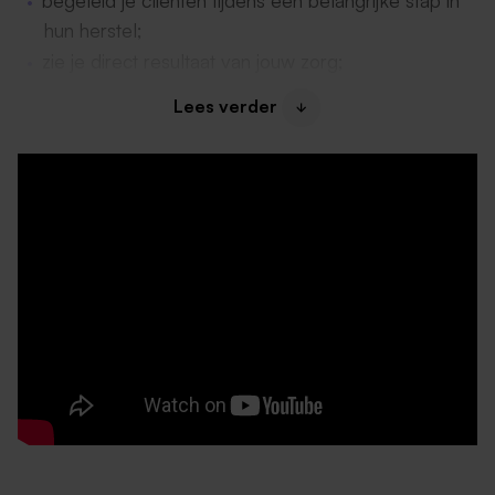
begeleid je cliënten tijdens een belangrijke stap in
hun herstel;
zie je direct resultaat van jouw zorg;
krijg je ruimte om mee te denken over de
Lees verder
ontwikkeling van de afdeling;
is geen dag hetzelfde.
Je kijkt verder dan alleen de zorgvraag. Je ziet de
mens achter de cliënt en onderzoekt samen wat nodig
is om weer veilig en zelfstandig thuis te kunnen
wonen.
Dit draag jij bij
Als Helpende Plus ondersteun je cliënten tijdens hun
tijdelijke verblijf op AKO. Je:
ondersteunt cliënten bij de dagelijkse verzorging en