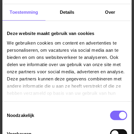
naar een veilige terugkeer naar huis.
Vacatures in Maastricht
|
Vacatures in Zuid Limburg
|
Toestemming
Details
Over
Je voelt je thuis in een omgeving die volop in
Vacatures Zorg in Limburg
|
Vacatures in de ouderenzorg
ontwikkeling is. Juist omdat AKO een nieuwe afdeling
is, krijg je energie van meedenken, samenwerken en
Deze website maakt gebruik van cookies
het bouwen aan een vernieuwende vorm van zorg.
We gebruiken cookies om content en advertenties te
Vergelijkbare vacatures
personaliseren, om vacatures via social media aan te
Daarnaast:
bieden en om ons websiteverkeer te analyseren. Ook
delen we informatie over uw gebruik van onze site met
beschik je over een diploma Helpende Plus;
Helpende of Verzorgende nachtdienst
onze partners voor social media, adverteren en analyse.
werk je graag samen in een multidisciplinair team;
Zuyderland
Deze partners kunnen deze gegevens combineren met
ben je bereid wisselende diensten te werken;
andere informatie die u aan ze heeft verstrekt of die ze
Echt
stimuleer je cliënten om zoveel mogelijk zelf de
hebben verzameld op basis van uw gebruik van hun
services.
regie te houden;
Toestemmingsselectie
draag je met jouw betrokkenheid bij aan een warm
Noodzakelijk
en veilig herstelklimaat.
Helpende (plus) thuiszorg
Proteion
Voorkeuren