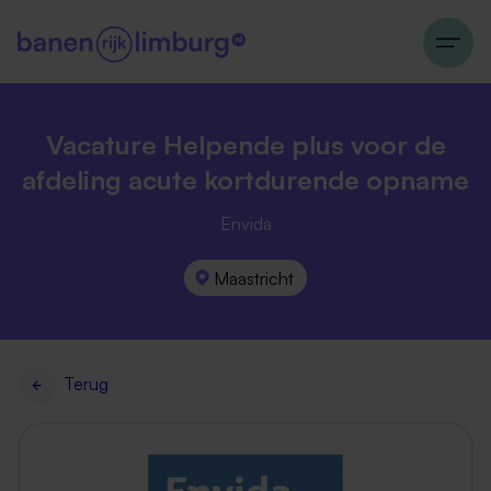
Vacature Helpende plus voor de
afdeling acute kortdurende opname
Envida
Maastricht
Terug