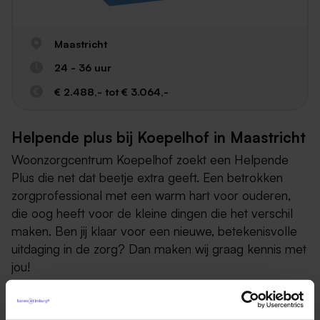
Maastricht
24 - 36 uur
€ 2.488,- tot € 3.064,-
Helpende plus bij Koepelhof in Maastricht
Woonzorgcentrum Koepelhof zoekt een Helpende
Plus die net dat beetje extra geeft. Een betrokken
zorgprofessional met een warm hart voor ouderen,
die oog heeft voor de kleine dingen die het verschil
maken. Ben jij klaar voor een nieuwe, betekenisvolle
uitdaging in de zorg? Dan maken wij graag kennis met
jou!
Dit draag jij bij