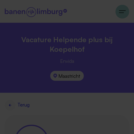
Vacature Helpende plus bij
Koepelhof
Envida
Maastricht
Terug