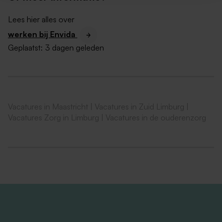
Je kijkt breder dan alleen het bieden van zorg en
hebt oog voor het welzijn, de beleving en de
Lees hier alles over
levenskwaliteit van de bewoners.
werken bij Envida
Geplaatst:
3 dagen geleden
Over ons en je collega’s
Woonzorgcentrum Koepelhof
ligt in het bruisende
hart van Maastricht, midden in het sfeervolle stadsdeel
Wyck. Dat is precies waar je het verschil kunt maken.
Vacatures in Maastricht
|
Vacatures in Zuid Limburg
|
Wij bieden een warm thuis aan 50 bewoners met een
Vacatures Zorg in Limburg
|
Vacatures in de ouderenzorg
lichamelijke en/of geestelijke beperking, die rekenen
op onze betrokken zorg, elke dag opnieuw.
Maar er is meer. Koepelhof staat aan de vooravond
van iets groots. We gaan bouwen. We gaan groeien.
Met een ambitieuze verbouwing transformeren we
Koepelhof naar een moderne zorglocatie met vijf
afdelingen en ruimte voor maar liefst 88 bewoners.