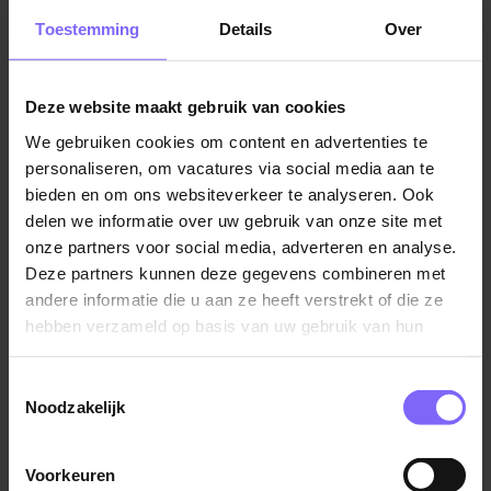
Ben jij een betrokken Helpende Plus die warme,
Toestemming
Details
Over
persoonlijke zorg vanzelfsprekend vindt? Wil jij
werken in een omgeving waar niet alleen zorg, maar
ook welzijn centraal staat? Dan maken wij graag
Deze website maakt gebruik van cookies
kennis met jou.
We gebruiken cookies om content en advertenties te
Als Helpende Plus ben jij een vertrouwd gezicht voor
personaliseren, om vacatures via social media aan te
bieden en om ons websiteverkeer te analyseren. Ook
onze bewoners. Je ondersteunt hen bij de dagelijkse
delen we informatie over uw gebruik van onze site met
verzorging en begeleiding en voert, passend bij jouw
onze partners voor social media, adverteren en analyse.
bevoegdheden, verpleegtechnische handelingen uit.
Deze partners kunnen deze gegevens combineren met
Met jouw aandacht en betrokkenheid zorg je voor een
andere informatie die u aan ze heeft verstrekt of die ze
veilige, fijne leefomgeving waarin bewoners zich
hebben verzameld op basis van uw gebruik van hun
gezien en gehoord voelen. Samen met je collega’s
services.
draag je bij aan een plek waar wonen en welzijn hand
Toestemmingsselectie
in hand gaan.
Noodzakelijk
Daarnaast krijg je de kans om je te verdiepen in een
aandachtsgebied dat bij jou past. Als
Voorkeuren