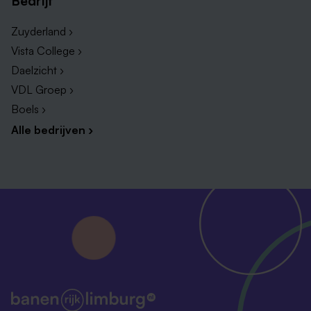
Bedrijf
Voorrang op een betaalbare huurwoning waarvoor
je geen inschrijving nodig hebt.
Bekijk de
Zuyderland ›
mogelijkheden via wonen via Envida;
Vista College ›
De kans om van betekenis te zijn voor onze
Daelzicht ›
cliënten en om bij te dragen aan de zorg van
VDL Groep ›
morgen.
Boels ›
Alle bedrijven ›
Klaar voor je volgende stap?
Leuk dat je je voor onze bewoners wilt inzetten! Je
kunt solliciteren via de knop hieronder. Heb je nog
vragen? Neem dan contact op met ons
recruitmentteam via
werken@envida.nl
of
043 - 631
4008