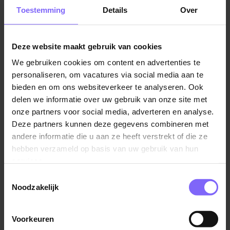
kunnen gaan.
Ons motto: haal het beste uit jezelf!
Toestemming
Details
Over
Wat ga je doen?
Je werkt op de poliklinische revalidatie afdeling van
Deze website maakt gebruik van cookies
Adelante, locatie Maastricht UMC+ binnen het team
We gebruiken cookies om content en advertenties te
volwassenen en jongeren. Als (GZ-)psycholoog binnen
personaliseren, om vacatures via social media aan te
de revalidatiedagbehandeling werk je intensief en
bieden en om ons websiteverkeer te analyseren. Ook
interdisciplinair samen in een enthousiast team van
delen we informatie over uw gebruik van onze site met
fysiotherapeuten, ergotherapeuten, logopedisten en
onze partners voor social media, adverteren en analyse.
revalidatieartsen, een diëtiste en een maatschappelijk
Deze partners kunnen deze gegevens combineren met
werker. Samen ben je verantwoordelijk voor de
andere informatie die u aan ze heeft verstrekt of die ze
revalidatietrajecten van op locatie MUMC+. Je zal
hebben verzameld op basis van uw gebruik van hun
patiënten gaan behandelen op verschillende
services.
aandachtsgebieden binnen de revalidatiegeneeskunde
Toestemmingsselectie
o.a. neurologie/NAH, orthopedie, multitrauma, post-
Noodzakelijk
Covid klachten) en chronische pijn.
Voorkeuren
Binnen de chronische pijn revalidatie worden patiënten