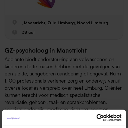
, Maastricht, Zuid Limburg, Noord Limburg
38 uur
GZ-psycholoog in Maastricht
Adelante biedt ondersteuning aan volwassenen en
kinderen die te maken hebben met de gevolgen van
een ziekte, aangeboren aandoening of ongeval. Ruim
1.100 professionals verlenen zorg en onderwijs vanuit
diverse locaties verspreid over heel Limburg. Cliënten
kunnen terecht voor medisch specialistische
revalidatie, gehoor-, taal- en spraakproblemen,
speciaal onderwijs, medische kindzorg, sport en
arbeidsrevalidatie. Adelante richt zich niet op de
beperking maar op de mogelijkheden om door te