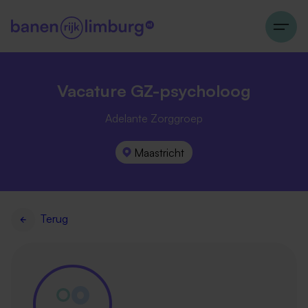
Vacature GZ-psycholoog
Adelante Zorggroep
Maastricht
Terug