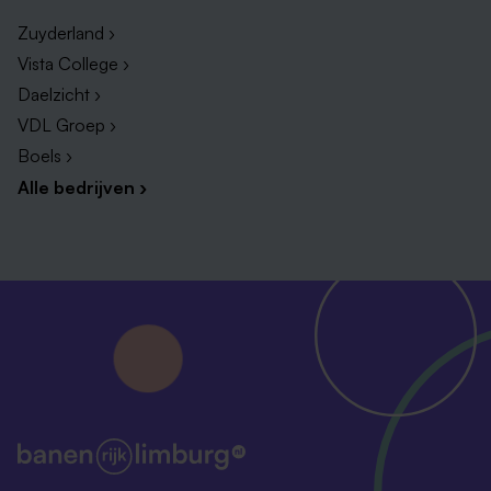
Zuyderland ›
€ 6098,- bruto per maand (FWG 60), afhankelijk
Vista College ›
van opleiding en ervaring, bij een 36-urige
Daelzicht ›
werkweek, volgens CAO Ziekenhuizen.
VDL Groep ›
144 vakantie uren & 57 uur PLB per jaar bij een
Boels ›
36-urige werkweek, volgens Cao Ziekenhuizen.
Alle bedrijven ›
Vakantiegeld en eindejaarsuitkering van 8,33%,
volgens Cao Ziekenhuizen.
Goede secundaire arbeidsvoorwaarden conform
Cao Ziekenhuizen.
Mogelijkheden om je verder te ontwikkelen via
onze Adelante Academie.
De mogelijkheid tot een fiets(lease)regeling.
Voordelig sporten via BenVitaal.
Hebben wij jouw interesse gewekt?