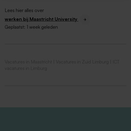
wat jij meebrengt. Herken jij jezelf hierin?
Lees hier alles over
Analytisch en oplossingsgericht:
Je lost
werken bij Maastricht University
problemen snel en goed op.
Geplaatst:
1 week geleden
Communicatief en klantgericht:
Goede
mondelinge en schriftelijke vaardigheden in
Nederlands en Engels. Je legt makkelijk contact en
denkt mee.
Vacatures in Maastricht
|
Vacatures in Zuid Limburg
|
ICT
Lerend en ondernemend:
Je staat open voor
vacatures in Limburg
nieuwe technieken en past ze toe.
Een
hbo-werk- en denkniveau
(bij voorkeur
Informatica).
Kennis en ervaring:
Je hebt kennis van Windows
11 en Intune; ervaring met Azure Virtual Desktop.
Windows 365 kennis is een plus.
Je werkt zelfstandig
: bent leergierig en hebt oog