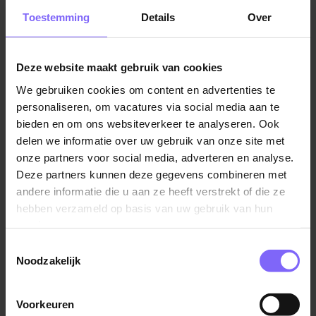
stabiele en toekomstbestendige digitale werkplek
voor studenten en medewerkers – op de campus,
Toestemming
Details
Over
thuis en onderweg.
Deze website maakt gebruik van cookies
Jouw collega’s:
Een zelforganiserend Agile-team dat
continu werkt aan vernieuwing en kwaliteit van onze
We gebruiken cookies om content en advertenties te
digitale werkplek.
personaliseren, om vacatures via social media aan te
bieden en om ons websiteverkeer te analyseren. Ook
Als Digital Workplace Engineer ben jij dé specialist die
delen we informatie over uw gebruik van onze site met
onze partners voor social media, adverteren en analyse.
storingen oplost, verbeteringen doorvoert en
Deze partners kunnen deze gegevens combineren met
meedenkt over innovaties. Je werkt aan een
andere informatie die u aan ze heeft verstrekt of die ze
moderne, cloud-native digitale werkplek met een
hebben verzameld op basis van uw gebruik van hun
sterke focus op security en compliance, die centraal
services.
wordt beheerd met moderne platformen zoals
Microsoft Intune en Entra ID. Je neemt actief deel aan
Toestemmingsselectie
Noodzakelijk
projecten waarin automatisering, security en
gebruikerservaring samenkomen en waarin we onze
werkplek continu doorontwikkelen.
Voorkeuren