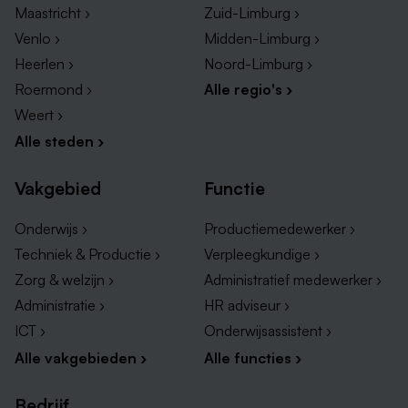
Maastricht ›
Zuid-Limburg ›
Flexibele werktijden, een thuiswerkvergoeding en
Venlo ›
Midden-Limburg ›
hybride werken.
Heerlen ›
Noord-Limburg ›
Vrijheid en ruimte om je werk zelfstandig in te
Roermond ›
Alle regio's ›
richten en ideeën te ontwikkelen.
Weert ›
Een hechte community van collega’s waarmee je
Alle steden ›
nauw samenwerkt.
Een goede pensioenregeling via het ABP,
Vakgebied
Functie
bedrijfsfitness en toegang tot een uitgebreid
sportaanbod.
Onderwijs ›
Productiemedewerker ›
Een inspirerende werkomgeving in het hart van
Techniek & Productie ›
Verpleegkundige ›
Europa.
Zorg & welzijn ›
Administratief medewerker ›
Administratie ›
HR adviseur ›
Over ICT Service Centre (ICTS)
ICT ›
Onderwijsassistent ›
Alle vakgebieden ›
Alle functies ›
Bij ICTS bouwen we aan slimme, veilige en
toekomstbestendige IT-oplossingen voor onderwijs,
Bedrijf