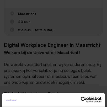
Maastricht
40 uur
€ 3.502,- tot € 5.154,-
Digital Workplace Engineer in Maastricht
Welkom bij de Universiteit Maastricht!
De wereld verandert snel, en wij veranderen mee. Bij
ons maak jij het verschil: of je nu collega’s helpt,
systemen optimaliseert of meebouwt aan alles wat
ons onderwijs en onderzoek mogelijk maakt.
Digital Workplace Engineer
Ons doel:
Samen zorgen we voor een veilige,