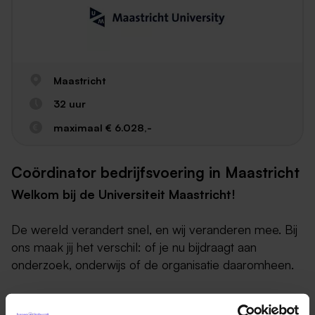
Maastricht
32 uur
maximaal € 6.028,-
Coördinator bedrijfsvoering in Maastricht
Welkom bij de Universiteit Maastricht!
De wereld verandert snel, en wij veranderen mee. Bij
ons maak jij het verschil: of je nu bijdraagt aan
onderzoek, onderwijs of de organisatie daaromheen.
In de functie Coördinator Bedrijfsvoering werk je in