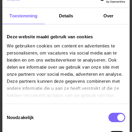
een omgeving waar techniek, onderzoek, kwaliteit en
samenwerking samenkomen en waar jouw werk
direct bijdraagt aan biomedisch onderzoek en
Toestemming
Details
Over
dierenwelzijn.
Coördinator bedrijfsvoering
Deze website maakt gebruik van cookies
We gebruiken cookies om content en advertenties te
Ons doel:
Het verder ontwikkelen van
personaliseren, om vacatures via social media aan te
kwaliteitsmanagement en het realiseren van nieuwe,
bieden en om ons websiteverkeer te analyseren. Ook
toekomstbestendige onderzoeksfaciliteiten.
delen we informatie over uw gebruik van onze site met
onze partners voor social media, adverteren en analyse.
Jouw collega’s:
Je werkt binnen de Centrale
Deze partners kunnen deze gegevens combineren met
Proefdier Voorzieningen samen met dierverzorgers,
andere informatie die u aan ze heeft verstrekt of die ze
biotechnici, onderzoekers en ondersteunende
hebben verzameld op basis van uw gebruik van hun
collega’s in een betrokken en professioneel team.
services.
Toestemmingsselectie
De Centrale Proefdier Voorzieningen ondersteunen
Noodzakelijk
biomedisch onderzoek met dieren binnen de
Universiteit Maastricht. De komende jaren staan in het