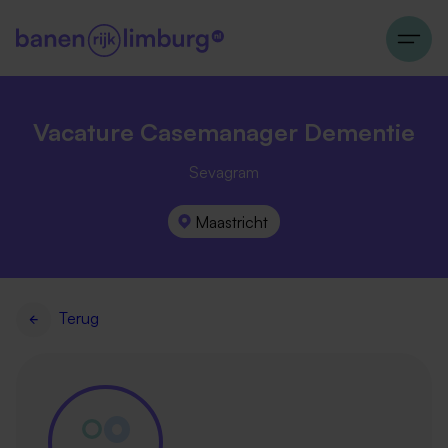
Vacature Casemanager Dementie
Sevagram
Maastricht
Terug