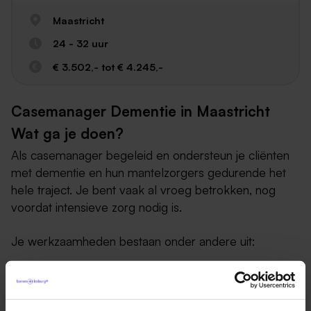
Maastricht
24 - 32 uur
€ 3.502,- tot € 4.245,-
Casemanager Dementie in Maastricht
Wat ga je doen?
Als casemanager begeleid en ondersteun je cliënten
met dementie en hun mantelzorgers gedurende het
hele traject. Je bent vaak al vroeg betrokken, nog
voordat intensieve zorg nodig is.
Je werkzaamheden bestaan onder andere uit:
Het begeleiden van thuiswonende mensen met
dementie en hun naasten