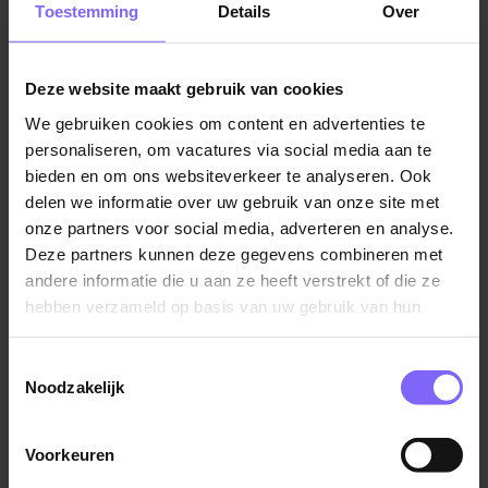
Het coördineren van passende zorg en
Toestemming
Details
Over
ondersteuning
Het voeren van regie over zorg en welzijn rondom
Deze website maakt gebruik van cookies
de cliënt
Het signaleren van veranderingen en meedenken
We gebruiken cookies om content en advertenties te
personaliseren, om vacatures via social media aan te
over oplossingen
bieden en om ons websiteverkeer te analyseren. Ook
Samenwerken met huisartsen, zorgprofessionals
delen we informatie over uw gebruik van onze site met
en andere betrokken partijen
onze partners voor social media, adverteren en analyse.
Deze partners kunnen deze gegevens combineren met
Je werkt zelfstandig, maar maakt deel uit van een
andere informatie die u aan ze heeft verstrekt of die ze
betrokken multidisciplinair netwerk waarin
hebben verzameld op basis van uw gebruik van hun
samenwerking centraal staat.
services.
Toestemmingsselectie
Wat bieden wij jou?
Noodzakelijk
Een zelfstandige en maatschappelijk relevante
functie
Voorkeuren
Werken op vaste kantoortijden (maandag t/m
Lees verder