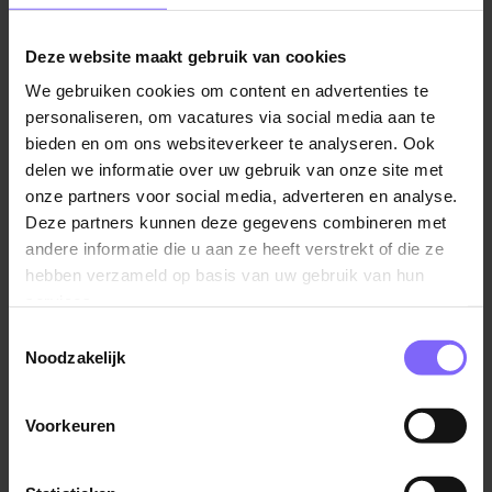
die onze klanten écht laten glimlachen.
Klanten adviseren en zorgen voor een warme,
Deze website maakt gebruik van cookies
persoonlijke service.
We gebruiken cookies om content en advertenties te
Samen optrekken met de kassa en bijspringen
personaliseren, om vacatures via social media aan te
bieden en om ons websiteverkeer te analyseren. Ook
waar nodig voor een prettige en vlotte
delen we informatie over uw gebruik van onze site met
winkelervaring.
onze partners voor social media, adverteren en analyse.
Verantwoordelijk voor de bloemenafdeling: van
Deze partners kunnen deze gegevens combineren met
bestellen en voorraadbeheer tot presentatie en
andere informatie die u aan ze heeft verstrekt of die ze
verkoop.
hebben verzameld op basis van uw gebruik van hun
Zorgen voor aantrekkelijke, commerciële
services.
presentaties en een seizoensgebonden
Toestemmingsselectie
assortiment dat past bij onze winkelbeleving.
Noodzakelijk
Samen met je collega’s bijdragen aan een
inspirerende winkel en een goed draaiende
Lees verder
Voorkeuren
afdeling.