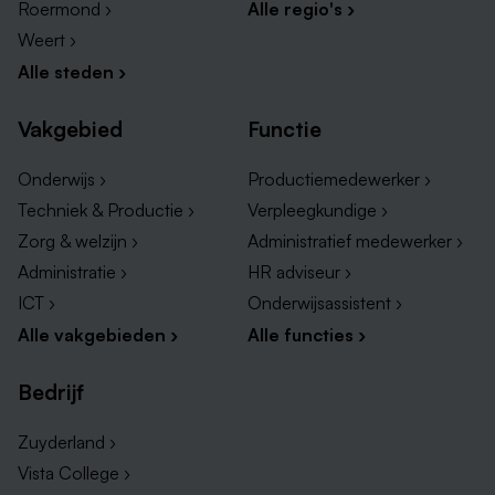
werken, eigenaarschap tonen op de werkvloer en
Roermond ›
Alle regio's ›
samen willen bijdragen aan een fijne winkelervaring
Weert ›
voor onze bezoekers.
Alle steden ›
Met Elkaar bijSTOX – Samen maken we het
Vakgebied
Functie
verschil, elke dag weer
Onderwijs ›
Productiemedewerker ›
Techniek & Productie ›
Verpleegkundige ›
Zorg & welzijn ›
Administratief medewerker ›
Administratie ›
HR adviseur ›
ICT ›
Onderwijsassistent ›
Alle vakgebieden ›
Alle functies ›
Bedrijf
Zuyderland ›
Vista College ›