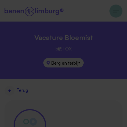
Vacature Bloemist
bijSTOX
Berg en terblijt
Terug