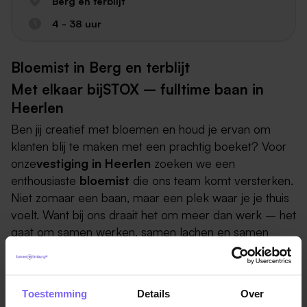
Berg en terblijt
4 - 38 uur
Bloemist in Berg en terblijt
Met elkaar bijSTOX – fulltime baan in
Heerlen
Ben jij creatief met bloemen en houd je ervan om
klanten blij te maken met een prachtig boeket? Voor
onze
vestiging in Heerlen
zoeken we een
enthousiaste
bloemist
die ons team komt versterken.
Niet zomaar een baan, maar een plek waar je je thuis
voelt. Want bij ons draait het om meer dan werk – het
gaat om samen werken, samen lachen en samen
groeien.
Jouw rol
Toestemming
Details
Over
Het samenstellen van boeketten en bloemstukken