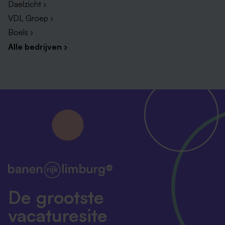
Daelzicht ›
VDL Groep ›
Boels ›
Alle bedrijven ›
De grootste
vacaturesite