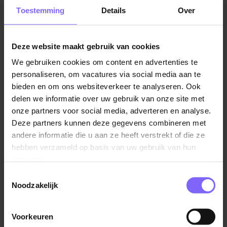
Solliciteren
Toestemming
Details
Over
Klinkt dit als iets voor jou? Solliciteer dan eenvoudig
via het contactformulier. We nemen daarna snel
Deze website maakt gebruik van cookies
Vergelijkbare vacatures
contact met je op.
We gebruiken cookies om content en advertenties te
personaliseren, om vacatures via social media aan te
Wil je meer weten over deze of andere functies?
Servicebalie medewerker
bieden en om ons websiteverkeer te analyseren. Ook
Neem gerust een kijkje op onze vacaturepagina. En
bijSTOX
delen we informatie over uw gebruik van onze site met
heb je liever een andere functie of locatie in
onze partners voor social media, adverteren en analyse.
Roermond
gedachten? Ook dan ben je welkom – stuur je open
Deze partners kunnen deze gegevens combineren met
sollicitatie naar
personeel@bijstox.nl
. Samen kijken
andere informatie die u aan ze heeft verstrekt of die ze
we waar jij het beste tot bloei komt!
hebben verzameld op basis van uw gebruik van hun
services.
Werken bijSTOX
Verkoopmedewerker
Toestemmingsselectie
BijSTOX brengt Groen Geluk in ieders leven. Met
Boels Rental
Noodzakelijk
onze Limburgse oorsprong en de warmte van een
Eindhoven
familiebedrijf zijn het onze mensen die klanten
Voorkeuren
verbinden, verwonderen en elk seizoen laten beleven.