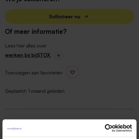
Een parttime/fulltime functie met voldoende
Solliciteer nu
uitdaging en ruimte om je vak uit te oefenen
Werken in het groen, met afwisseling door de
Of meer informatie?
seizoenen
Een warm Limburgs familiebedrijf waar mensen
Lees hier alles over
tellen
werken bij bijSTOX
Een marktconform salaris op basis van de CAO
Retail Non-Food met 8% vakantiegeld en 25
Toevoegen aan favorieten
vakantiedagen
20% korting op ons assortiment en een
Geplaatst:
1 maand geleden
reiskostenvergoeding
Ruimte om te leren en groeien met trainingen en
opleidingen
Een team dat samenwerkt, doorpakt en voor
elkaar klaar staat
Vacatures in Roermond
|
Vacatures in Midden Limburg
|
Horeca vacatures in Limburg
|
Vacatures in de detailhandel