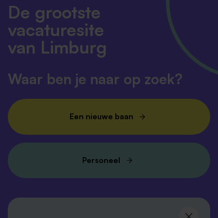
De grootste
vacaturesite
van Limburg
Waar ben je naar op zoek?
Een nieuwe baan
Personeel
Volg ons en