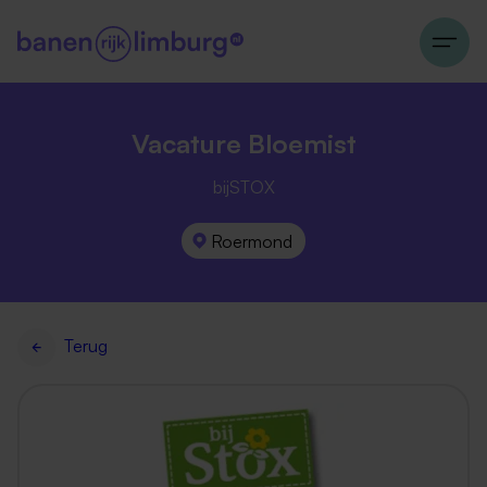
Vacature Bloemist
bijSTOX
Roermond
Terug