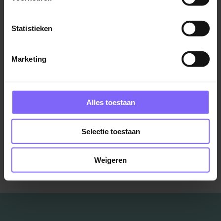
Maastricht
Statistieken
Marketing
Front Office Medewerker
SnowWorld
Landgraaf
Alles toestaan
Bekijk meer vacatures
Selectie toestaan
Weigeren