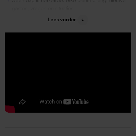
gasten, vragen en situaties.
Lees verder
Wat bieden wij?
Salaris conform de cao Recreatie, salaris
afhankelijk van leeftijd;
21 jaar en ouder: €18,05 per uur (€16,71 excl.
vakantiegeld);
20 jaar: €14,44 per uur (€13,37 excl.
vakantiegeld);
19 jaar: €10,83 per uur (€10,03 excl. vakantiegeld);
18 jaar: €9,03 per uur (€8,36 excl. vakantiegeld);
17 jaar: €7,13 per uur (€6,60 excl. vakantiegeld);
16 jaar: €6,23 per uur (€5,77 excl. vakantiegeld);
Een jaarcontract met uitzicht op een vast contract
en het gehele jaar door mogelijkheden om in de