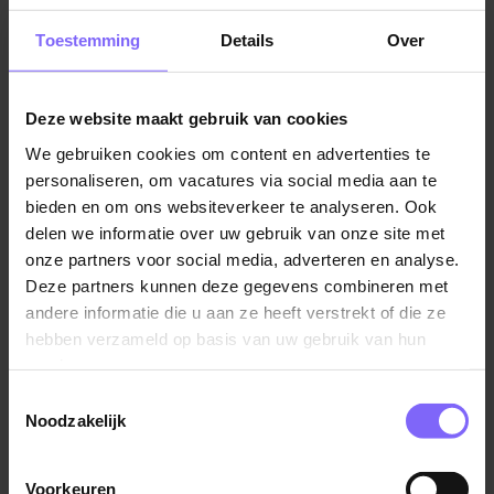
Klantenservice vacatures in Limburg
Toestemming
Details
Over
Deze website maakt gebruik van cookies
Vergelijkbare vacatures
We gebruiken cookies om content en advertenties te
personaliseren, om vacatures via social media aan te
bieden en om ons websiteverkeer te analyseren. Ook
Front of House medewerker
delen we informatie over uw gebruik van onze site met
ECLECT
onze partners voor social media, adverteren en analyse.
Valkenburg
Deze partners kunnen deze gegevens combineren met
andere informatie die u aan ze heeft verstrekt of die ze
hebben verzameld op basis van uw gebruik van hun
services.
Toestemmingsselectie
Medewerker gastenservice bij
Noodzakelijk
Grubbeveld
Envida
Voorkeuren