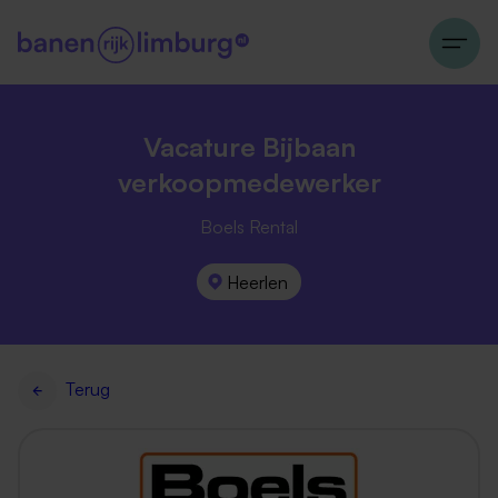
Vacature Bijbaan
verkoopmedewerker
Boels Rental
Heerlen
Terug