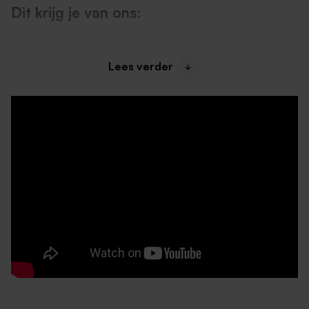
Dit krijg je van ons:
Een uurloon dat gekoppeld is aan je leeftijd;
Lees verder
16 jaar – €5,92
17 jaar - €7,50
18 jaar - €8,99
19 jaar - €11,99
20 jaar of ouder - €14,99
LET OP! Bovenstaande uurlonen zijn exclusief
vakantiegeld.