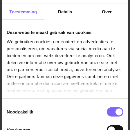
uur tot 12.30 uur.
Vacatures in Heerlen
|
Vacatures in Zuid Limburg
|
Horeca
Toestemming
Details
Over
vacatures in Limburg
|
Vacatures in de detailhandel
Je bent doordeweeks flexibel (meer uren)
inzetbaar.
Deze website maakt gebruik van cookies
We gebruiken cookies om content en advertenties te
Vergelijkbare vacatures
Je bent flexibel (meer uren) inzetbaar tijdens
personaliseren, om vacatures via social media aan te
vakantieperiodes.
bieden en om ons websiteverkeer te analyseren. Ook
delen we informatie over uw gebruik van onze site met
Bijbaan verkoopmedewerker
onze partners voor social media, adverteren en analyse.
Je vindt het leuk om met mensen te werken en
Boels Rental
Deze partners kunnen deze gegevens combineren met
leert graag nieuwe dingen.
andere informatie die u aan ze heeft verstrekt of die ze
Venlo
hebben verzameld op basis van uw gebruik van hun
Je bent bereid om een VCA te behalen.
services.
Toestemmingsselectie
Noodzakelijk
De Nederlandse taal beheers je goed in woord en
Bijbaan verkoopmedewerker
geschrift.
Boels Rental
Voorkeuren