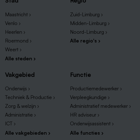
Stad
Regio
Maastricht ›
Zuid-Limburg ›
Venlo ›
Midden-Limburg ›
Heerlen ›
Noord-Limburg ›
Roermond ›
Alle regio's ›
Weert ›
Alle steden ›
Vakgebied
Functie
Onderwijs ›
Productiemedewerker ›
Techniek & Productie ›
Verpleegkundige ›
Zorg & welzijn ›
Administratief medewerker ›
Administratie ›
HR adviseur ›
ICT ›
Onderwijsassistent ›
Alle vakgebieden ›
Alle functies ›