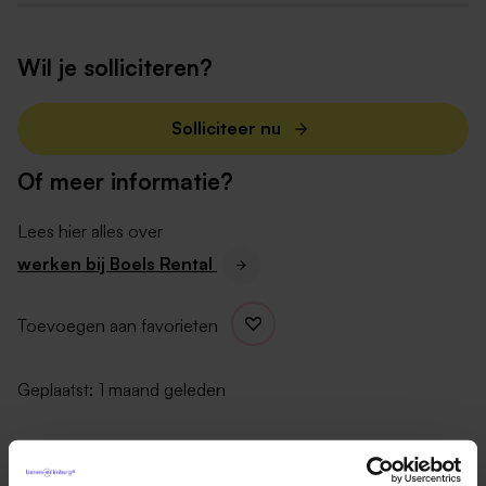
Reiskostenvergoeding woon-werkverkeer.
Wil je solliciteren?
De mogelijkheid om jezelf te ontwikkelen met
Solliciteer nu
trainingen, opleidingen en coaching.
Of meer informatie?
Lees hier alles over
Korting op je fitnessabonnement of op een
werken bij Boels Rental
weekendje weg.
Toevoegen aan favorieten
Huren bij Boels met personeelskorting.
Geplaatst:
1 maand geleden
Wat breng jij mee:
Je bent op zaterdagochtend beschikbaar van 8.00