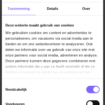
vacatures in Limburg
|
Vacatures in de detailhandel
De mogelijkheid om jezelf te ontwikkelen met
Toestemming
Details
Over
trainingen, opleidingen en coaching.
Deze website maakt gebruik van cookies
Korting op je fitnessabonnement of op een
Vergelijkbare vacatures
weekendje weg.
We gebruiken cookies om content en advertenties te
personaliseren, om vacatures via social media aan te
bieden en om ons websiteverkeer te analyseren. Ook
Allround verkoopmedewerker
Huren bij Boels met personeelskorting.
delen we informatie over uw gebruik van onze site met
drumafdeling
onze partners voor social media, adverteren en analyse.
Adams Music Centre
Wat breng jij mee?
Deze partners kunnen deze gegevens combineren met
Ittervoort
andere informatie die u aan ze heeft verstrekt of die ze
Opleiding:
een technische of commerciële
hebben verzameld op basis van uw gebruik van hun
opleiding en eventuele vervolgopleidingen, MBO
services.
werk- en denkniveau.
Toestemmingsselectie
Noodzakelijk
Verkoopmedewerker
Ervaring:
indien geen afgeronde opleiding in een
Boels Rental
soort gelijke richting minimaal 1 jaar ervaring in een
Voorkeuren