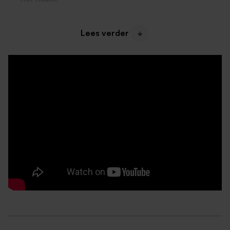
Huurovereenkomsten verwerken en de
Lees verder
administratie bijhouden.
Nieuwe klanten binnenhalen en bestaande relaties
versterken.
Bestellingen regelen en zorgen dat het filiaal goed
bevoorraad is.
Een nette en veilige werkomgeving creëren en
behouden. Je ziet erop toe dat onze machines
altijd in topconditie verkeren, zodat klanten direct
aan de slag kunnen.