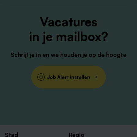
recruiter Famke Frijns op +31634747201.
Vacatures
in je mailbox?
Schrijf je in en we houden je op de hoogte
Job Alert instellen
Stad
Regio