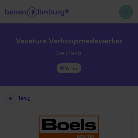
Vacature Verkoopmedewerker
Boels Rental
Venlo
Terug