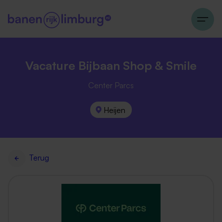
Vacature Bijbaan Shop & Smile
Center Parcs
Heijen
Terug