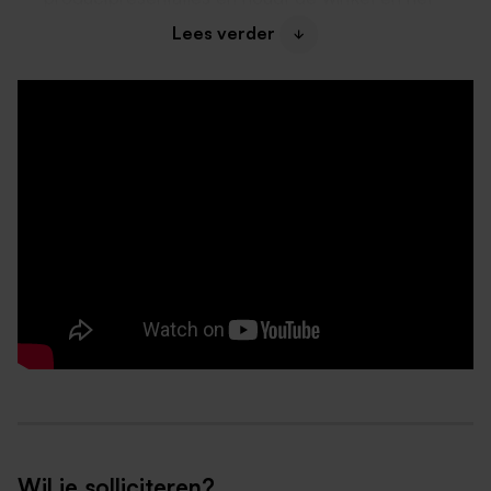
magazijn netjes.
Lees verder
Je verwerkt leveringen, controleert de voorraad en
beoordeelt producten op kwaliteit.
Je draagt bij aan een veilige, schone en gastvrije
winkel en ondersteunt waar nodig jouw collega's.
Wat bieden wij?
All-in uurloon afhankelijk van je leeftijd:
21 jaar en ouder: € 18,05
20 jaar: € 14,44
19 jaar: € 10,83
18 jaar: € 9,03
17 jaar: € 7,13
Wil je solliciteren?