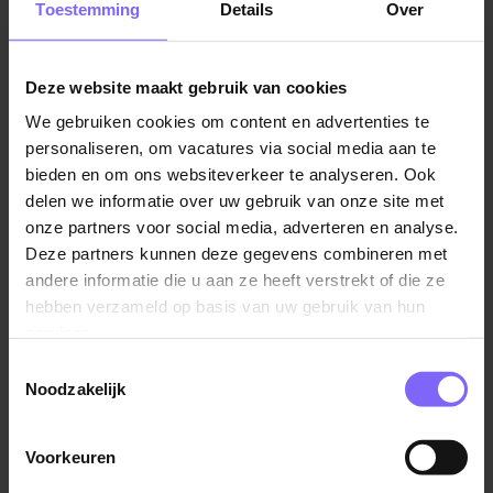
Toestemming
Details
Over
pré. Daarnaast kun je zelfstandig naar het park
reizen; huisvesting is helaas niet mogelijk
Deze website maakt gebruik van cookies
Vergelijkbare vacatures
We gebruiken cookies om content en advertenties te
personaliseren, om vacatures via social media aan te
Hulpkracht
bieden en om ons websiteverkeer te analyseren. Ook
delen we informatie over uw gebruik van onze site met
bijSTOX
onze partners voor social media, adverteren en analyse.
Maasbracht
Deze partners kunnen deze gegevens combineren met
andere informatie die u aan ze heeft verstrekt of die ze
hebben verzameld op basis van uw gebruik van hun
services.
Bloemist
Toestemmingsselectie
Noodzakelijk
bijSTOX
Roermond
Voorkeuren