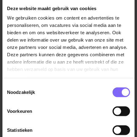
te bieden die zij op een bepaald moment in hun leven
Deze website maakt gebruik van cookies
nodig hebben.
We gebruiken cookies om content en advertenties te
personaliseren, om vacatures via social media aan te
9. VieCuri
bieden en om ons websiteverkeer te analyseren. Ook
Het
VieCuri
ziekenhuis is voorzien van moderne,
delen we informatie over uw gebruik van onze site met
geavanceerde technologie en kostbare voorzieningen
onze partners voor social media, adverteren en analyse.
waarmee ze patiënten van dienst mee kunnen zijn. Na
Deze partners kunnen deze gegevens combineren met
de behandelingen is de kwaliteit van de zorg een pré.
andere informatie die u aan ze heeft verstrekt of die ze
hebben verzameld op basis van uw gebruik van hun
10. Land van Horne
services.
Met thuiszorg, revalidatie, behandeling,
Toestemmingsselectie
Noodzakelijk
verzorgingshuizen, eetpunten, activiteiten en handige
services ondersteunt
Land van Horne
mensen in de
gemeenten Weert, Nederweert, Leudal, Someren en
Voorkeuren
Cranendonck.
Statistieken