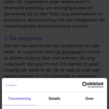
zaken. De organisatie is onder andere actief in
intramurale (verpleeg- en verzorgingshuizen) en
extramurale (bij de klant thuis) zorg, paramedische en
preventieve dienstverlening, met een totaalpakket van
maatschappelijke dienstverlening en services.
7. De zorggroep
Met een ruim assortiment aan zorgdiensten en vele
woon- en zorgcentra, staat
De Zorggroep
in Noord-
en Midden-Limburg klaar voor iedereen die zorg
nodig heeft. Van jong tot oud. Om cliënten zo goed
mogelijk van dienst te zijn, zijn ze vaak op zoek naar
nieuwe krachten om hun organisatie te versterken.
8. Koraal Groep
Bij
Koraal
bieden ze zowel zorg, als onderwijs en
Toestemming
Details
Over
arbeid. Dit integrale aanbod is uniek. Het stelt ze in
staat om cliënten en leerlingen altijd die ondersteuning