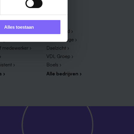
Bedrijf
Alles toestaan
dewerker ›
Zuyderland ›
dige ›
Vista College ›
ef medewerker ›
Daelzicht ›
›
VDL Groep ›
istent ›
Boels ›
s ›
Alle bedrijven ›