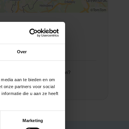
©TomTom
Locatie Venlo
Tegelseweg 210
Locatie Venlo
Tegelseweg 136
Over
Meer informatie over VieCuri?
Bezoek de website
l media aan te bieden en om
t onze partners voor social
nformatie die u aan ze heeft
Marketing