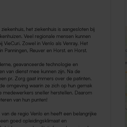
Weert
Kerkrade
ziekenhuis, het ziekenhuis is aangesloten bij
ekenhuizen. Veel regionale mensen kunnen
j VieCuri. Zowel in Venlo als Venray. Het
 in Panningen, Reuver en Horst. en Horst.
oderne, geavanceerde technologie en
en van dienst mee kunnen zijn. Na de
een pr. Zorg gaat immers over de patinten.
goede omgeving waarin ze zich op hun gemak
e medewerkers sneller herstellen. Daarom
beteren van hun punten!
 van de regio Venlo en heeft een belangrijke
l een goed opleidingsklimaat en