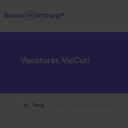
Vacatures VieCuri
Terug
Home
Bedrijven
VieCuri