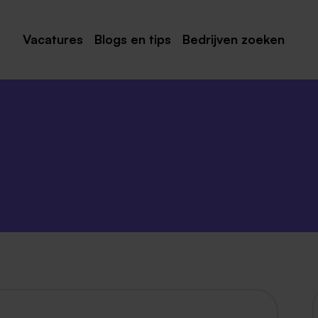
Vacatures
Blogs en tips
Bedrijven zoeken
Maastricht
Roermond
Venlo
Sittard
Venray
Noord-Limburg
Midden-Limburg
Zuid-Limburg
Heerlen