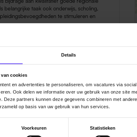
ls bijdrage aan kwalitatief goede regionale
s belangrijke taak ook onderwijs, scholing,
pleidingsbevoegdheden te stimuleren en
Details
 van cookies
Bekijk hier alle vacatures
ent en advertenties te personaliseren, om vacatures via socia
eren. Ook delen we informatie over uw gebruik van onze site me
e. Deze partners kunnen deze gegevens combineren met andere i
erzameld op basis van uw gebruik van hun services.
Voorkeuren
Statistieken