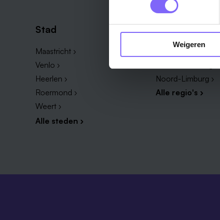
Stad
Regio
Weigeren
Maastricht ›
Zuid-Limburg ›
Venlo ›
Midden-Limburg ›
Heerlen ›
Noord-Limburg ›
Roermond ›
Alle regio's ›
Weert ›
Alle steden ›