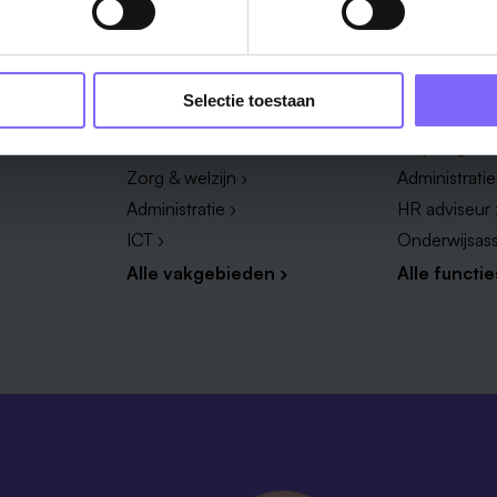
Vakgebied
Functie
Selectie toestaan
Onderwijs ›
Productieme
Techniek & Productie ›
Verpleegkun
Zorg & welzijn ›
Administrati
Administratie ›
HR adviseur 
ICT ›
Onderwijsass
Alle vakgebieden ›
Alle functie