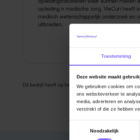
opleidingsfaciliteiten waar kunnen maken a
opleiding n medische zorg. VieCuri heeft al
medisch wetenschappelijk onderzoek en o
uitbreiden.
Toestemming
Deze website maakt gebruik
Dit bedrijf heeft op het moment
geen vacatures
.
We gebruiken cookies om cont
ons websiteverkeer te analys
media, adverteren en analys
verstrekt of die ze hebben v
Toestemmingsselectie
Noodzakelijk