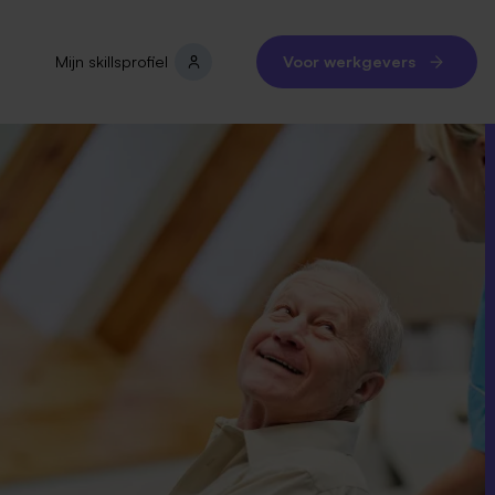
Mijn skillsprofiel
Voor werkgevers