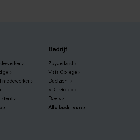
j moet verlenen. Dit kan
erzorging en dagbesteding van de
 Zuid-Limburg
ou past, neem dan een kijkje bij de
Bedrijf
n vacatures verzorgende IG in Zuid-
dewerker ›
Zuyderland ›
dige ›
Vista College ›
ef medewerker ›
Daelzicht ›
›
VDL Groep ›
istent ›
Boels ›
s ›
Alle bedrijven ›