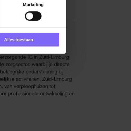
Marketing
imburg
Alles toestaan
ekijk dan op deze pagina alle
Verzorgende IG in Zuid-Limburg
de zorgsector, waarbij je directe
 belangrijke ondersteuning bij
lijkse activiteiten. Zuid-Limburg
n, van verpleeghuizen tot
voor professionele ontwikkeling en