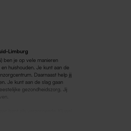
uid-Limburg
G) ben je op vele manieren
n en huishouden. Je kunt aan de
oonzorgcentrum. Daarnaast help jij
en. Je kunt aan de slag gaan
estelijke gezondheidszorg. Jij
even.
maar bent als verzorgende IG wel
 wordt een zorgplan opgesteld en
an staat bijvoorbeeld wat de