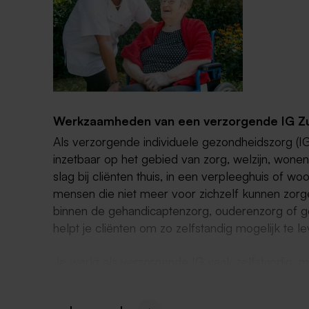
Werkzaamheden van een verzorgende IG Z
Als verzorgende individuele gezondheidszorg (I
inzetbaar op het gebied van zorg, welzijn, wone
slag bij cliënten thuis, in een verpleeghuis of w
mensen die niet meer voor zichzelf kunnen zorg
binnen de gehandicaptenzorg, ouderenzorg of ge
helpt je cliënten om zo zelfstandig mogelijk te l
Je werkt als verzorgende IG vaak zelfstandig, 
betrokken in een zorgteam. Samen met dit team
uitgevoerd met betrekking tot de cliënt. In dit pl