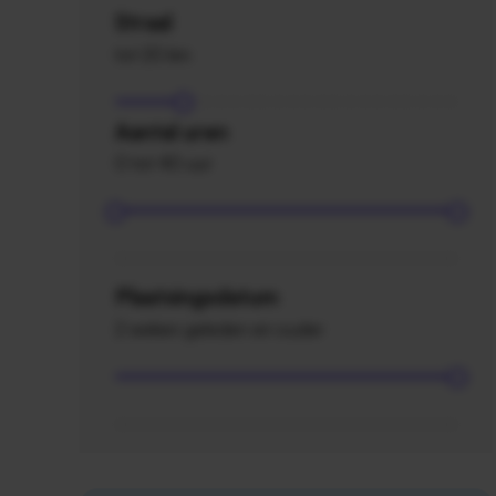
Straal
tot 20 km
Aantal uren
0 tot 40 uur
Plaatsingsdatum
2 weken geleden en ouder