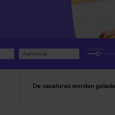
Weert
Kerkrade
tot 25 km
De vacatures worden gelade