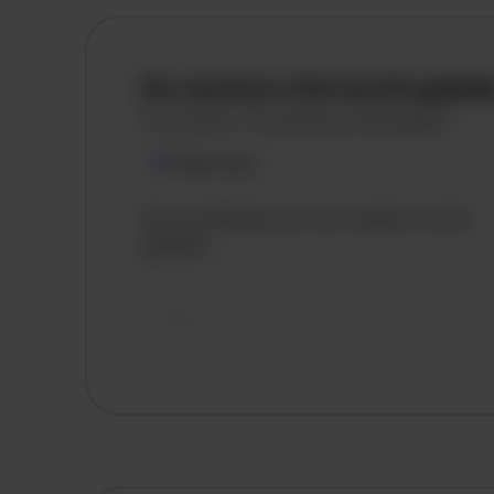
De vacature titel wordt gelad
De vacature omschrijving wordt geladen
Plaatsnaam
De omschrijving van de vacature wordt
geladen..
vandaag