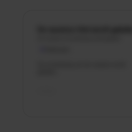
De vacature titel wordt gelad
De vacature omschrijving wordt geladen
Plaatsnaam
De omschrijving van de vacature wordt
geladen..
vandaag