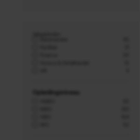
Vakgebieden
Administratie
43
Facilitair
21
Finance
39
Horeca & Detailhandel
13
HR
9
Opleidingsniveau
VMBO
20
MBO
251
HBO
164
WO
52