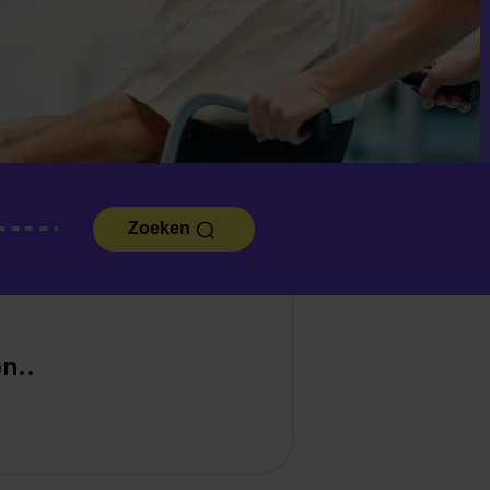
Zoeken
n..