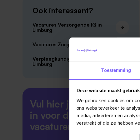
Ook interessant?
Vacatures Verzorgende IG in
Limburg
Vacatures Zorg in Limburg
Verpleegkundige vacatures in
Limburg
Toestemming
Deze website maakt gebruik
We gebruiken cookies om cont
Vul hier je Skillsprofiel
ons websiteverkeer te analys
in voor de ideale
media, adverteren en analys
verstrekt of die ze hebben v
vacaturematch!
Toestemmingsselectie