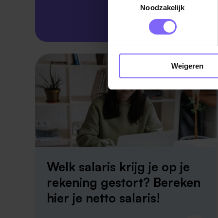
Noodzakelijk
Skillsprofiel
Weigeren
Welk salaris krijg je op je
rekening gestort? Bereken
hier je netto salaris!