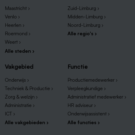
Vacatures in Peel en Maas
Maastricht ›
Zuid-Limburg ›
Vacatures in Horst aan de Maas
Venlo ›
Midden-Limburg ›
Vacatures in Reuver
Heerlen ›
Noord-Limburg ›
Vacatures in Tegelen
Roermond ›
Alle regio's ›
Weert ›
Alle steden ›
Vakgebied
Functie
Onderwijs ›
Productiemedewerker ›
Techniek & Productie ›
Verpleegkundige ›
Zorg & welzijn ›
Administratief medewerker ›
Administratie ›
HR adviseur ›
ICT ›
Onderwijsassistent ›
Soorten banen in Venlo
Alle vakgebieden ›
Alle functies ›
Heel wat sectoren hebben een tekort aan
arbeidskrachten in Venlo. Vanwege deze schaarste zijn