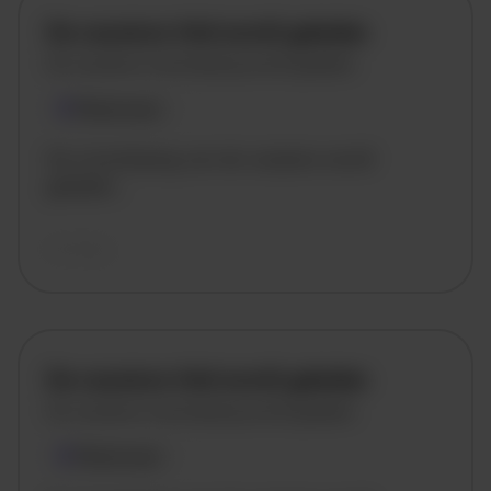
De vacature titel wordt geladen
De vacature omschrijving wordt geladen
Plaatsnaam
De omschrijving van de vacature wordt
geladen..
vandaag
De vacature titel wordt geladen
De vacature omschrijving wordt geladen
Plaatsnaam