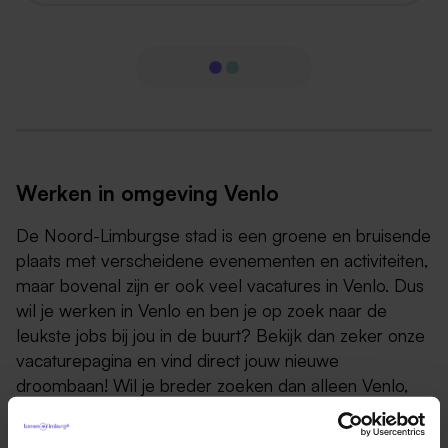
Werken in omgeving Venlo
De Noord-Limburgse stad is een groene en bruisende
plaats met verscheidene evenementen en activiteiten,
maar bovenal zijn er ook veel vacatures in Venlo. Dus
wil je werken in Venlo en ben je op zoek naar de
leukste jobs bij jou in de buurt? Bekijk dan zeker onze
vacaturepagina en vind direct jouw nieuwe
droombaan! Wil je breder zoeken dan alleen Venlo,
dan kun je natuurlijk ook de nieuwste vacatures in
Noord-Limburg bekijken!