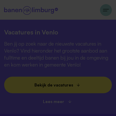
Vacatures in Venlo
Ben jij op zoek naar de nieuwste vacatures in
Venlo? Vind hieronder het grootste aanbod aan
fulltime en deeltijd banen bij jou in de omgeving
en kom werken in gemeente Venlo!
Bekijk de vacatures
Lees meer