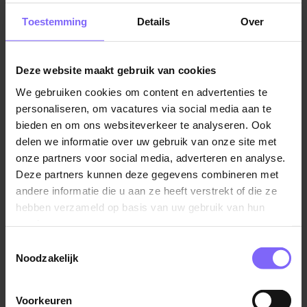
Toestemming
Details
Over
Heb je (nog) geen diploma? Geen probleem! Voor
een bijbaan in Venlo heb je meestal geen diploma
nodig. Bovendien worden deeltijdbanen vooral
Deze website maakt gebruik van cookies
uitgevoerd door scholieren of studenten. De meeste
bijbaantjes kun je vinden in de horeca of in
We gebruiken cookies om content en advertenties te
personaliseren, om vacatures via social media aan te
supermarkten. De gemiddelde duur is 8 uur per
bieden en om ons websiteverkeer te analyseren. Ook
week. Ook voor deze jobs zijn er genoeg vacatures in
delen we informatie over uw gebruik van onze site met
Venlo.
onze partners voor social media, adverteren en analyse.
Deze partners kunnen deze gegevens combineren met
Zie jij het zitten om een centje bij te verdienen? Bekijk
andere informatie die u aan ze heeft verstrekt of die ze
dan de
vacatures voor een bijbaan in Venlo
! Ook voor
hebben verzameld op basis van uw gebruik van hun
parttime vacatures zijn er genoeg mogelijkheden in
services.
Venlo! Hiervoor kun je onze vacaturepagina met
Toestemmingsselectie
parttime vacatures in Venlo bekijken.
Noodzakelijk
Al met al, werk zoeken in Venlo is makkelijker dan je
denkt! Met de Venlo vacatures die beschikbaar zijn, is
Voorkeuren