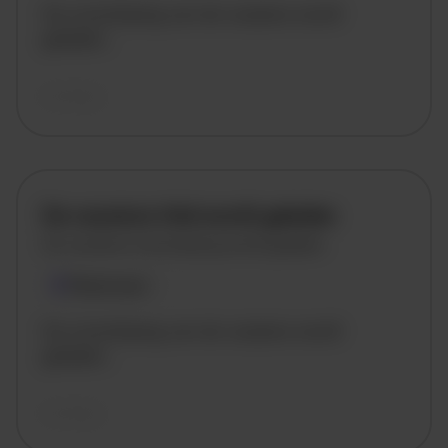
De omschrijving van de vacature wordt
geladen..
vandaag
De vacature titel wordt geladen
De vacature omschrijving wordt geladen
Plaatsnaam
De omschrijving van de vacature wordt
geladen..
vandaag