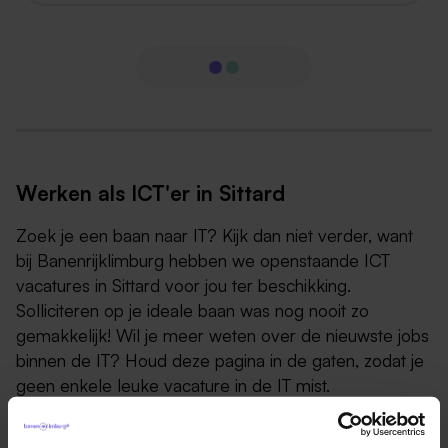
Werken als ICT'er in Sittard
Zoek je een baan naar IT? Kijk dan niet verder, want
bij Banenrijklimburg hebben we openstaande ICT
vacatures in Sittard voor jou ter beschikking.
Solliciteren op je ideale baan was nog nooit zo
gemakkelijk! Wil je meer weten over de nieuwste jobs
binnen de IT? Houd deze pagina in de gaten, zodat je
geen enkele leuke vacature in de IT mist.
In een wereld waarin voortdurend nieuwe digitale