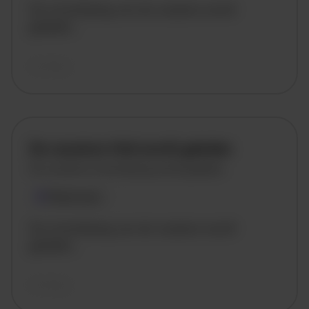
De omschrijving van de vacature wordt
geladen..
vandaag
De vacature titel wordt geladen
De vacature omschrijving wordt geladen
Plaatsnaam
De omschrijving van de vacature wordt
geladen..
vandaag