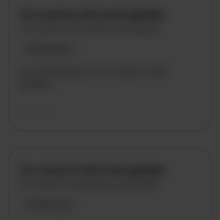
De vacature titel wordt geladen
De vacature omschrijving wordt geladen
Plaatsnaam
De omschrijving van de vacature wordt
geladen..
vandaag
De vacature titel wordt geladen
De vacature omschrijving wordt geladen
Plaatsnaam