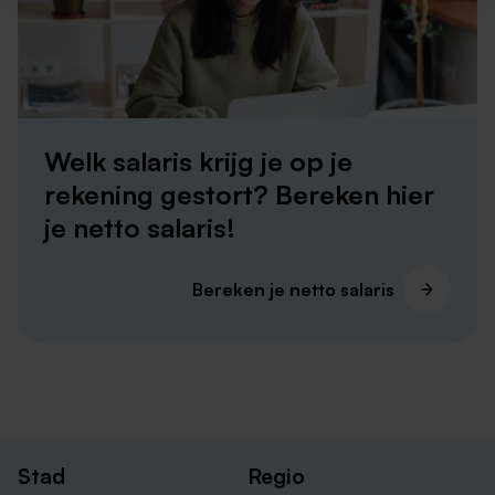
ICT vacatures in Heerlen
ICT vacatures in Limburg
ICT vacatures in Maastricht
ICT vacatures in Roermond
Welk salaris krijg je op je
ICT vacatures in Zuid-Limburg
rekening gestort? Bereken hier
je netto salaris!
Bereken je netto salaris
Stad
Regio