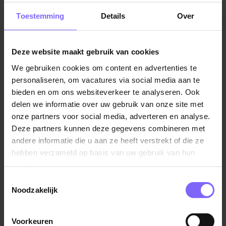
innovaties plaatsvinden, merken we dat organisaties
Toestemming
Details
Over
inspelen op trends. Dit leidt tot een snelle groei van
de vraag naar openstaande ICT vacatures in Sittard.
Dit biedt verschillende interessante kansen voor zowel
Deze website maakt gebruik van cookies
beginners als professionals in de ICT-sector. Heb je
nog geen opleiding in IT of informatie afgerond? Ook
We gebruiken cookies om content en advertenties te
personaliseren, om vacatures via social media aan te
dan kun je gewoon solliciteren op een van de
bieden en om ons websiteverkeer te analyseren. Ook
vacatures. Je kunt dan een traineeship volgen en
delen we informatie over uw gebruik van onze site met
opgeleid worden tot een professional in dat
onze partners voor social media, adverteren en analyse.
vakgebied.
Deze partners kunnen deze gegevens combineren met
andere informatie die u aan ze heeft verstrekt of die ze
Overige vacatures in Sittard
hebben verzameld op basis van uw gebruik van hun
We kunnen ons goed inbeelden dat niet iedereen op
services.
zoek naar ICT vacatures in Sittard. Wil je simpelweg in
Toestemmingsselectie
Sittard aan de slag, maar dan in een andere rol?
Noodzakelijk
Banenrijklimburg heeft in dat geval genoeg
mogelijkheden voor jou. Op onze vacaturesite vind je
een groot aanbod van verschillende vacatures die
Voorkeuren