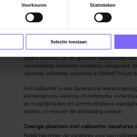
Voorkeuren
Statistieken
Vacatures callcenter in Sittard
Selectie toestaan
Ben je nog op zoek naar callcenter vacatures in 
pagina belandt. Op de grootste vacaturesite va
verschillende callcenter vacatures verzameld. Wi
nieuwste callcenter vacatures in Sittard? Houd d
Een callcenter is een dynamische werkomgeving g
klantenservice, verkoop of technische ondersteun
en mogelijkheden om communicatieve vaardighed
starters of mensen die afwisseling zoeken.
Overige plaatsen met callcenter vacatures 
Bekijk hieronder de vacatures voor een callce