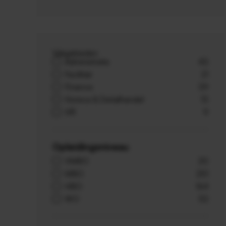
Vakgebieden
Administratie
43
Facilitair
21
Finance
39
Horeca & Detailhandel
13
HR
9
Opleidingsniveau
VMBO
20
MBO
251
HBO
164
WO
52