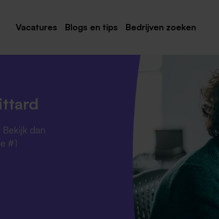
Vacatures
Blogs en tips
Bedrijven zoeken
Maastricht
Roermond
Venlo
ittard
Sittard
? Bekijk dan
Venray
de #1
Noord-Limburg
Midden-Limburg
Zuid-Limburg
Heerlen