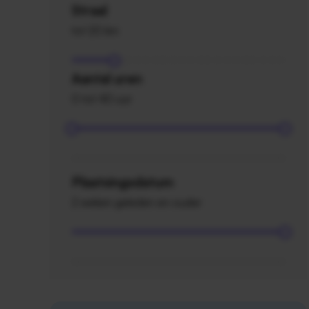
Straal
tot 20 km
Aantal uren
0 tot 40 uur
Plaatsingsdatum
2 weken geleden en ouder