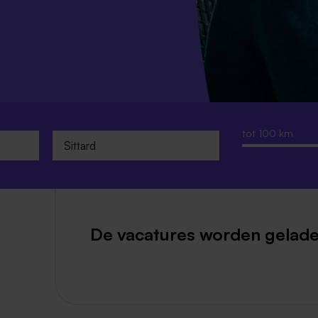
Weert
Kerkrade
tot 100 km
De vacatures worden gelade