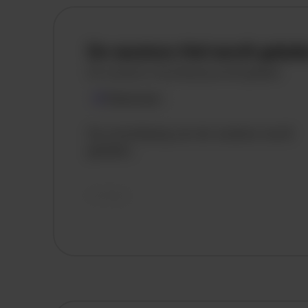
De vacature titel wordt gelad
De vacature omschrijving wordt geladen
Plaatsnaam
De omschrijving van de vacature wordt
geladen..
vandaag