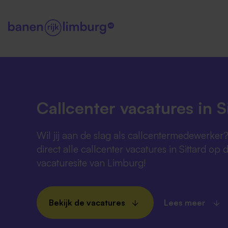
Callcenter vacatures in S
Wil jij aan de slag als callcentermedewerker
direct alle callcenter vacatures in Sittard op 
vacaturesite van Limburg!
Bekijk de vacatures
Lees meer