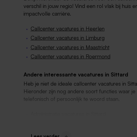
verschil in jouw regio! Vind een rol vlak bij huis
impactvolle carrière.
Callcenter vacatures in Heerlen
Callcenter vacatures in Limburg
Callcenter vacatures in Maastricht
Callcenter vacatures in Roermond
Andere interessante vacatures in Sittard
Heb je niet de ideale callcenter vacatures in S
Hieronder zijn nog andere soort functies waar je
telefonisch of persoonlijk te woord staan.
Administratie vacatures in Sittard
Baliemedewerker in Sittard
Receptioniste vacatures Sittard
Lees verder