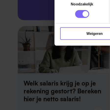
Noodzakelijk
Skillsprofiel
Weigeren
Welk salaris krijg je op je
rekening gestort? Bereken
hier je netto salaris!