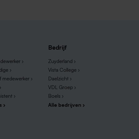
Bedrijf
dewerker ›
Zuyderland ›
dige ›
Vista College ›
ef medewerker ›
Daelzicht ›
›
VDL Groep ›
istent ›
Boels ›
s ›
Alle bedrijven ›