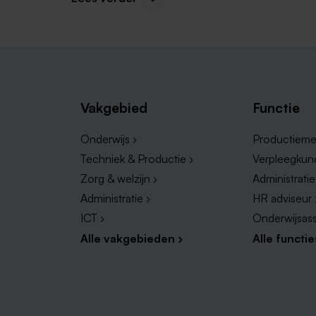
HR vacatures in Sittard
Sales vacatures in Sittard
Vakgebied
Functie
Onderwijs ›
Productieme
Techniek & Productie ›
Verpleegkun
Zorg & welzijn ›
Administrati
Administratie ›
HR adviseur 
ICT ›
Onderwijsass
Alle vakgebieden ›
Alle functie