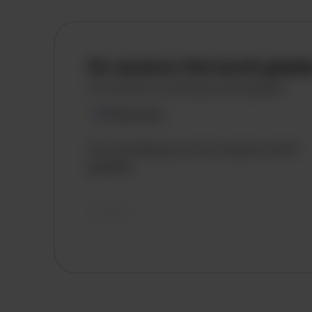
De vacature titel wordt gelad
De vacature omschrijving wordt geladen
Plaatsnaam
De omschrijving van de vacature wordt
geladen..
vandaag