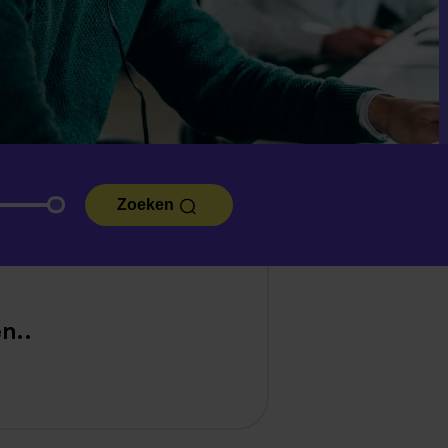
Zoeken
n..