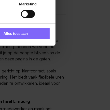
Marketing
Alles toestaan
Sittard? Dan ben je op de juiste
n Limburg hebben we voor jou
l je op de hoogte blijven van de
an deze pagina in de gaten.
ericht op klantcontact, zoals
ing. Het biedt vaak flexibele uren
en te ontwikkelen, ideaal voor
in heel Limburg
ntermedewerker en maak het