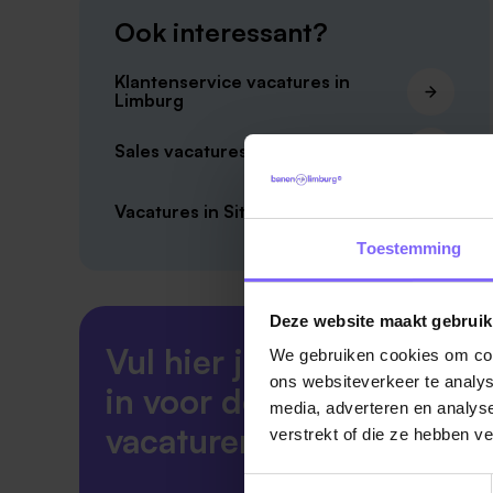
Ook interessant?
Klantenservice vacatures in
Limburg
Sales vacatures in Zuid-Limburg
Vacatures in Sittard
Toestemming
Deze website maakt gebruik
Vul hier je Skillsprofiel
We gebruiken cookies om cont
ons websiteverkeer te analys
in voor de ideale
media, adverteren en analys
vacaturematch!
verstrekt of die ze hebben v
Toestemmingsselectie