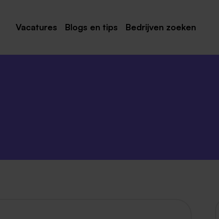
Vacatures
Blogs en tips
Bedrijven zoeken
Maastricht
Roermond
Venlo
Sittard
Venray
Noord-Limburg
Midden-Limburg
Zuid-Limburg
Heerlen