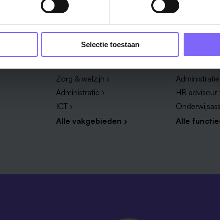
Vakgebied
Functie
Selectie toestaan
Onderwijs ›
Productieme
Techniek & Productie ›
Verpleegkun
Zorg & welzijn ›
Administrati
Administratie ›
HR adviseur 
ICT ›
Onderwijsass
Alle vakgebieden ›
Alle functie