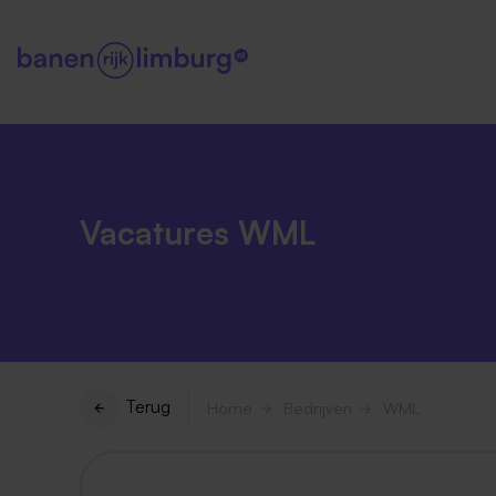
Vacatures WML
Terug
Home
Bedrijven
WML