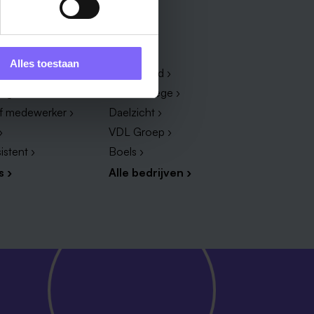
Bedrijf
Alles toestaan
dewerker ›
Zuyderland ›
dige ›
Vista College ›
ef medewerker ›
Daelzicht ›
›
VDL Groep ›
istent ›
Boels ›
s ›
Alle bedrijven ›