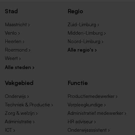
Thuiswerk vacatures Sittard
Stad
Regio
Thuiswerk vacatures Kerkrade
Maastricht ›
Zuid-Limburg ›
Venlo ›
Midden-Limburg ›
Heerlen ›
Noord-Limburg ›
Roermond ›
Alle regio's ›
Weert ›
Alle steden ›
Vakgebied
Functie
Onderwijs ›
Productiemedewerker ›
Vacatures met mogelijkheden tot thuiswerken in
Techniek & Productie ›
Verpleegkundige ›
Maastricht
Zorg & welzijn ›
Administratief medewerker ›
Op zoek naar een baan met de flexibiliteit om vanuit
Administratie ›
HR adviseur ›
huis te werken in Maastricht? Steeds meer bedrijven
ICT ›
Onderwijsassistent ›
in deze stad bieden functies aan waarbij thuiswerken