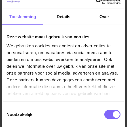
waar thuiswerken gestimuleerd wordt.
Toestemming
Details
Over
Voordelen van thuiswerken
Thuiswerken biedt talloze voordelen voor zowel
werknemers als werkgevers. Voor werknemers
Deze website maakt gebruik van cookies
betekent het een betere werk-privébalans, omdat ze
We gebruiken cookies om content en advertenties te
reistijd en kosten besparen en flexibeler kunnen
personaliseren, om vacatures via social media aan te
omgaan met hun tijd. Dit kan leiden tot minder stress
bieden en om ons websiteverkeer te analyseren. Ook
en een hogere productiviteit. Daarnaast kunnen
delen we informatie over uw gebruik van onze site met
werknemers hun werkomgeving naar eigen wens
onze partners voor social media, adverteren en analyse.
inrichten, wat hun comfort en concentratie ten goede
Deze partners kunnen deze gegevens combineren met
komt.
andere informatie die u aan ze heeft verstrekt of die ze
hebben verzameld op basis van uw gebruik van hun
Voor werkgevers met thuiswerk vacatures in
services.
Maastricht leidt thuiswerken vaak tot lagere
Toestemmingsselectie
operationele kosten, zoals minder behoefte aan
Noodzakelijk
kantoorruimte en voorzieningen. Bovendien kan het
aanbieden van thuiswerkopties talent aantrekken en