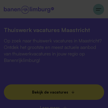
Thuiswerk vacatures Maastricht
Op zoek naar thuiswerk vacatures in Maastricht?
Ontdek het grootste en meest actuele aanbod
van thuiswerkvacatures in jouw regio op
Banenrijklimburg!
Bekijk de vacatures
Lees meer