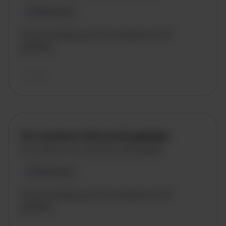
Plaatsnaam
De omschrijving van de vacature wordt
geladen..
vandaag
De vacature titel wordt geladen
De vacature omschrijving wordt geladen
Plaatsnaam
De omschrijving van de vacature wordt
geladen..