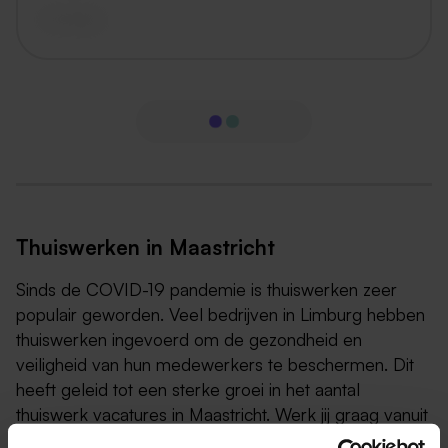
vandaag
Thuiswerken in Maastricht
Sinds de COVID-19 pandemie is thuiswerken zeer
populair geworden. Veel bedrijven in Limburg hebben
thuiswerken ingevoerd om de gezondheid en
veiligheid van hun medewerkers te beschermen. Dit
heeft geleid tot een sterke groei in het aantal
thuiswerk vacatures in Maastricht. Werk jij graag vanuit
huis? Bekijk dan op deze pagina naar alle vacatures