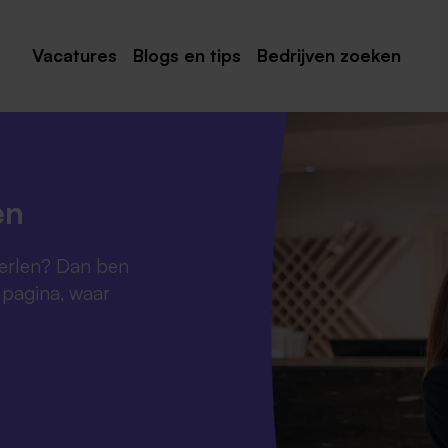
Vacatures
Blogs en tips
Bedrijven zoeken
Maastricht
Roermond
Venlo
en
Sittard
Heerlen? Dan ben
Venray
e pagina, waar
Noord-Limburg
Midden-Limburg
Zuid-Limburg
Heerlen