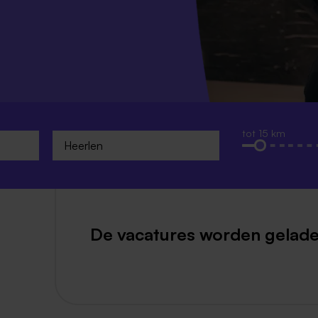
Weert
Kerkrade
tot 15 km
De vacatures worden gelade