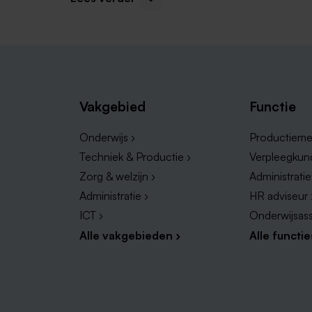
Vacatures horeca Heerlen
Administratie vacatures Heerlen
Callcenter vacatures Heerlen
Baliemedewerker vacatures Heerlen
Vakgebied
Functie
Benieuwd naar de hotel vacatures in Heerlen? N
Onderwijs ›
Productieme
Techniek & Productie ›
Verpleegkun
Zorg & welzijn ›
Administrati
Administratie ›
HR adviseur 
ICT ›
Onderwijsass
Alle vakgebieden ›
Alle functie