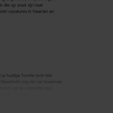
s die op zoek zijn naar
otel vacatures in Heerlen en
e huidige functie toch niet
s Maastricht nog tal van boeiende
inden van je volgende stap,
 een rij gezet.