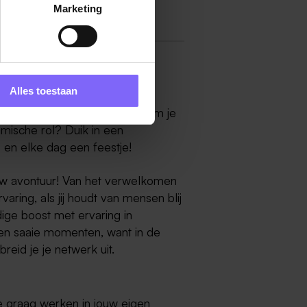
Marketing
Alles toestaan
ures in Heerlen! Ben jij klaar om je
amische rol? Duik in een
s en elke dag een feestje!
uw avontuur! Van het verwelkomen
aring, als jij houdt van mensen blij
ldige boost met ervaring in
 Geen saaie momenten, want in de
reid je je netwerk uit.
e graag werken in jouw eigen