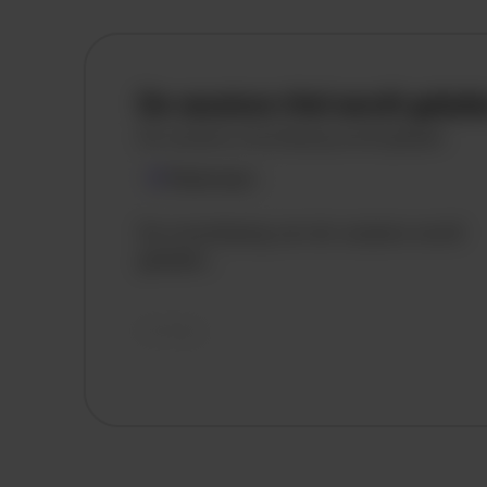
De vacature titel wordt gelad
De vacature omschrijving wordt geladen
Plaatsnaam
De omschrijving van de vacature wordt
geladen..
vandaag