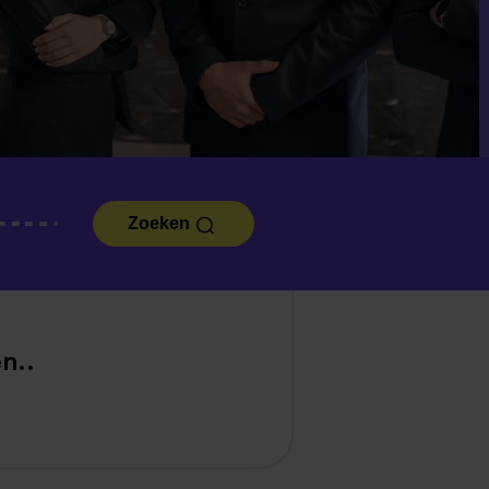
Zoeken
n..