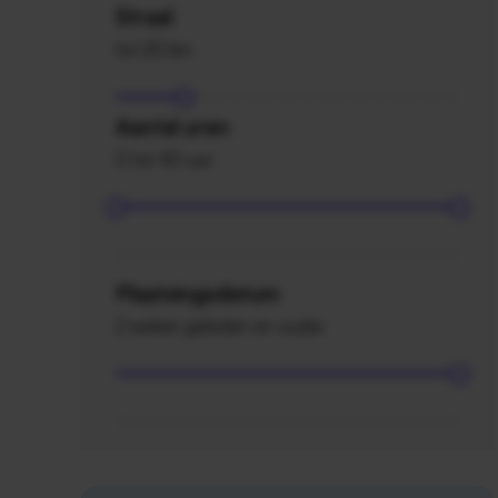
Straal
tot 20 km
Aantal uren
0 tot 40 uur
Plaatsingsdatum
2 weken geleden en ouder