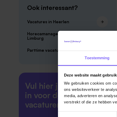
Ook interessant?
Vacatures in Heerlen
Horecamanager vacatures
Limburg
Parttime vacatures in Heerlen
Toestemming
Deze website maakt gebruik
Vul hier je Skillsprofiel
We gebruiken cookies om cont
ons websiteverkeer te analys
in voor de ideale
media, adverteren en analys
vacaturematch!
verstrekt of die ze hebben v
Toestemmingsselectie