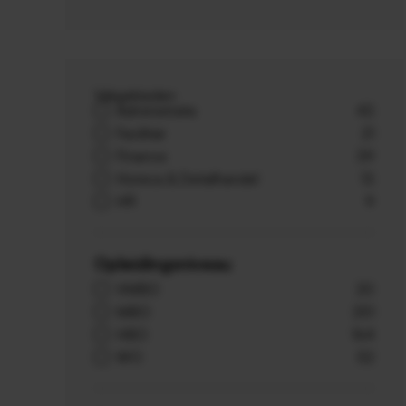
Vakgebieden
Administratie
43
Facilitair
21
Finance
39
Horeca & Detailhandel
13
HR
9
Opleidingsniveau
VMBO
20
MBO
251
HBO
164
WO
52