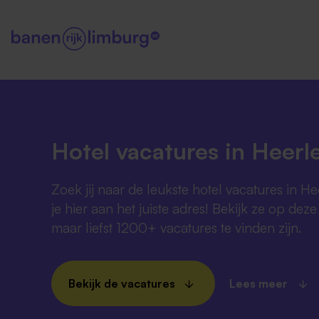
Hotel vacatures in Heerl
Zoek jij naar de leukste hotel vacatures in 
je hier aan het juiste adres! Bekijk ze op dez
maar liefst 1200+ vacatures te vinden zijn.
Bekijk de vacatures
Lees meer