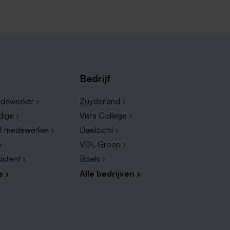
Bedrijf
eem dan snel een kijkje!
dewerker ›
Zuyderland ›
dige ›
Vista College ›
ef medewerker ›
Daelzicht ›
›
VDL Groep ›
istent ›
Boels ›
s ›
Alle bedrijven ›