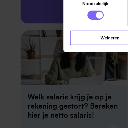
Noodzakelijk
Skillsprofiel
Weigeren
Welk salaris krijg je op je
rekening gestort? Bereken
hier je netto salaris!