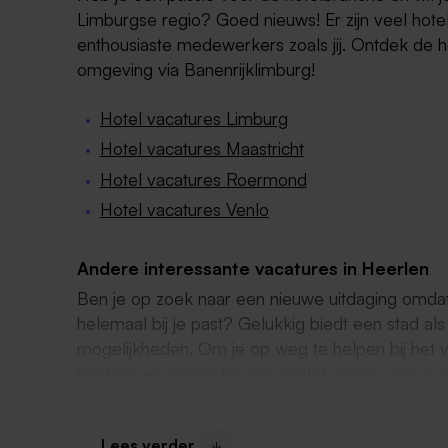
Limburgse regio? Goed nieuws! Er zijn veel hotel
enthousiaste medewerkers zoals jij. Ontdek de h
omgeving via Banenrijklimburg!
Hotel vacatures Limburg
Hotel vacatures Maastricht
Hotel vacatures Roermond
Hotel vacatures Venlo
Andere interessante vacatures in Heerlen
Ben je op zoek naar een nieuwe uitdaging omdat j
helemaal bij je past? Gelukkig biedt een stad al
mogelijkheden. Om je op weg te helpen bij het v
hebben we hieronder een aantal opties voor je op
Receptioniste vacatures Heerlen
Lees verder