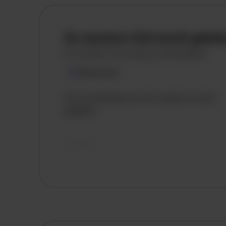
De vacature titel wordt gelad
De vacature omschrijving wordt geladen
Plaatsnaam
De omschrijving van de vacature wordt
geladen..
vandaag