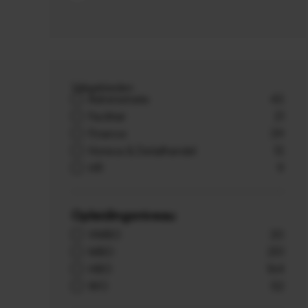
Vakgebieden
Administratie
43
Facilitair
21
Finance
39
Horeca & Detailhandel
13
HR
9
Opleidingsniveau
VMBO
20
MBO
251
HBO
164
WO
52