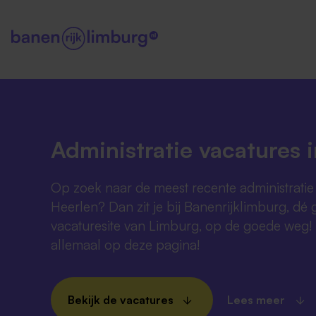
Administratie vacatures 
Op zoek naar de meest recente administratie 
Heerlen? Dan zit je bij Banenrijklimburg, dé 
vacaturesite van Limburg, op de goede weg! 
allemaal op deze pagina!
Bekijk de vacatures
Lees meer