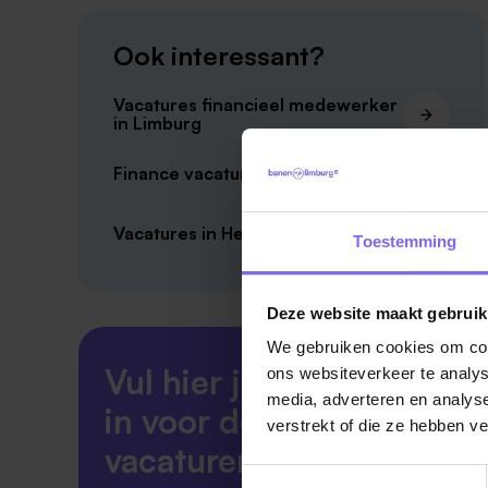
Ook interessant?
Vacatures financieel medewerker
in Limburg
Finance vacatures in Heerlen
Vacatures in Heerlen
Toestemming
Deze website maakt gebruik
We gebruiken cookies om cont
Vul hier je Skillsprofiel
ons websiteverkeer te analys
media, adverteren en analys
in voor de ideale
verstrekt of die ze hebben v
vacaturematch!
Toestemmingsselectie