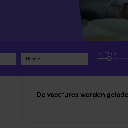
Weert
Kerkrade
tot 25 km
De vacatures worden gelade