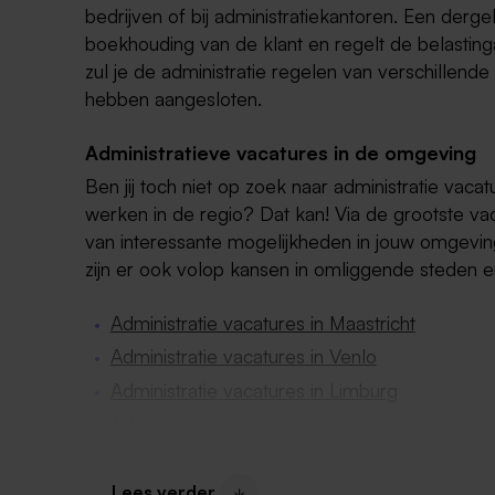
bedrijven of bij administratiekantoren. Een derge
boekhouding van de klant en regelt de belastinga
zul je de administratie regelen van verschillende 
hebben aangesloten.
Administratieve vacatures in de omgeving
Ben jij toch niet op zoek naar administratie vacat
werken in de regio? Dat kan! Via de grootste vac
van interessante mogelijkheden in jouw omgeving
zijn er ook volop kansen in omliggende steden en
Administratie vacatures in Maastricht
Administratie vacatures in Venlo
Administratie vacatures in Limburg
Administratie vacatures in Sittard
Administratie vacatures in Zuid-Limburg
Lees verder