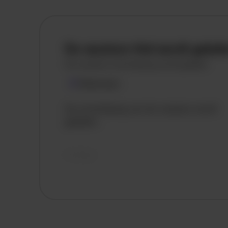
De vacature titel wordt gelad
De vacature omschrijving wordt geladen
Plaatsnaam
De omschrijving van de vacature wordt
geladen..
vandaag