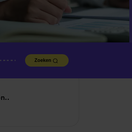
Zoeken
n..