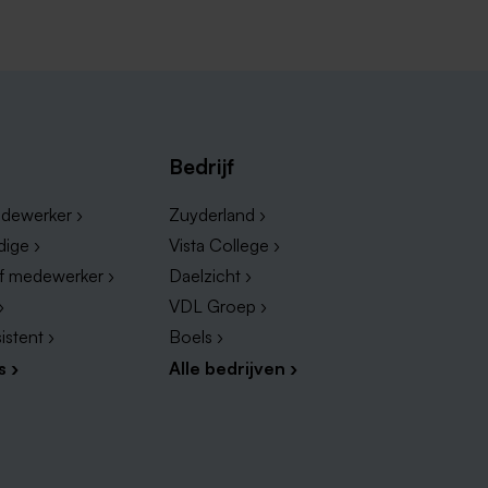
 administratieve sector die
dministratiekantoren of grote
jven met veel vraag naar
nken, verzekeringsbedrijven of
Bedrijf
t de collectie.
dewerker ›
Zuyderland ›
dige ›
Vista College ›
ef medewerker ›
Daelzicht ›
›
VDL Groep ›
istent ›
Boels ›
s ›
Alle bedrijven ›