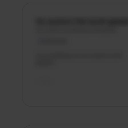
De vacature titel wordt gelad
De vacature omschrijving wordt geladen
Plaatsnaam
De omschrijving van de vacature wordt
geladen..
vandaag