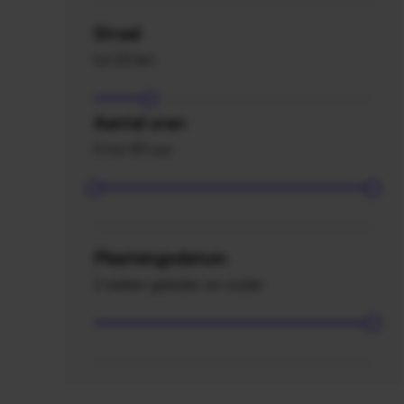
Straal
tot 20 km
Aantal uren
0 tot 40 uur
Plaatsingsdatum
2 weken geleden en ouder