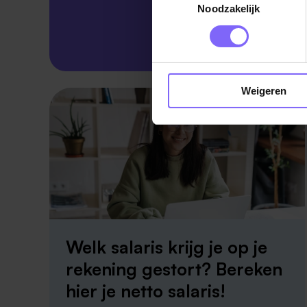
Noodzakelijk
Skillsprofiel
Weigeren
Welk salaris krijg je op je
rekening gestort? Bereken
hier je netto salaris!