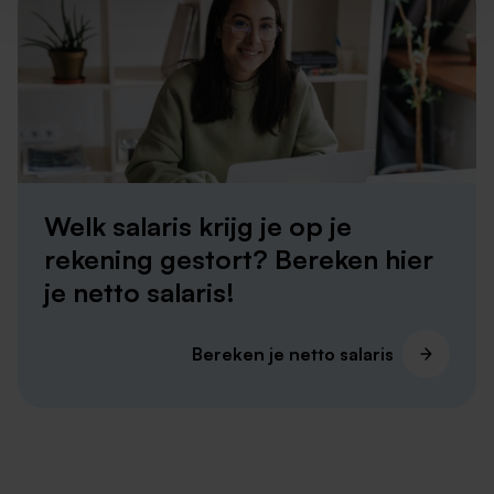
houden ze toezicht op de cashflow, volgen ze
financiële richtlijnen en procedures, en werken ze
samen met andere afdelingen om financiële
informatie te verstrekken en vragen te beantwoorden.
Een financieel medewerker heeft vaak goede
analytische vaardigheden, nauwkeurigheid en kennis
van boekhoudsoftware en -processen.
Welk salaris krijg je op je
rekening gestort? Bereken hier
je netto salaris!
Bereken je netto salaris