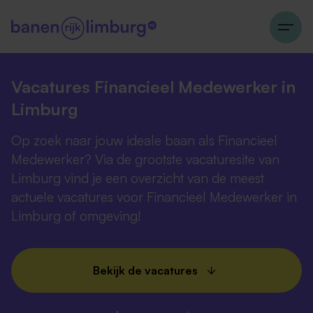
Vacatures Financieel Medewerker in
Limburg
Op zoek naar jouw ideale baan als Financieel
Medewerker? Via de grootste vacaturesite van
Limburg vind je een overzicht van de meest
actuele vacatures voor Financieel Medewerker in
Limburg of omgeving!
Bekijk de vacatures