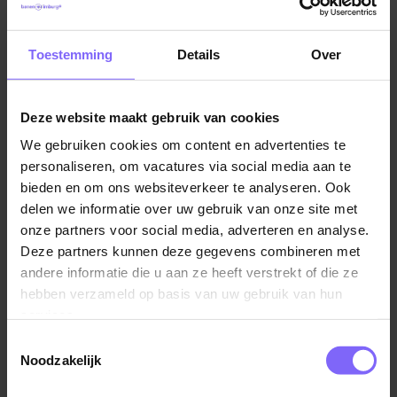
Een financieel medewerker is een professional die
Toestemming
Details
Over
verantwoordelijk is voor het beheren en controleren
van financiële gegevens binnen een organisatie.
Deze website maakt gebruik van cookies
Ze voeren taken uit zoals het opstellen van financiële
We gebruiken cookies om content en advertenties te
rapporten, het verwerken van facturen, het bijhouden
personaliseren, om vacatures via social media aan te
van boekhoudkundige gegevens en het assisteren bij
bieden en om ons websiteverkeer te analyseren. Ook
het opstellen van budgetten. Ze spelen een essentiële
delen we informatie over uw gebruik van onze site met
rol bij het monitoren van de financiële gezondheid van
onze partners voor social media, adverteren en analyse.
een bedrijf en het ondersteunen van besluitvorming
Deze partners kunnen deze gegevens combineren met
op basis van financiële informatie.
andere informatie die u aan ze heeft verstrekt of die ze
hebben verzameld op basis van uw gebruik van hun
Een financieel medewerker heeft vaak sterke
services.
analytische vaardigheden, aandacht voor detail en
Toestemmingsselectie
kennis van boekhoudkundige principes en
Noodzakelijk
softwaretoepassingen.