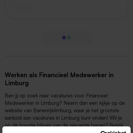
vandaag
Werken als Financieel Medewerker in
Limburg
Ben jij op zoek naar vacatures voor Financeel
Medewerker in Limburg? Neem dan een kijkje op de
website van Banenrijklimburg, waar je het grootste
aanbod aan vacatures in Limburg kunt vinden! Wil je
op de hoogte blijven van de nieuwste banen? Bekijk
ze dan op deze pagina!