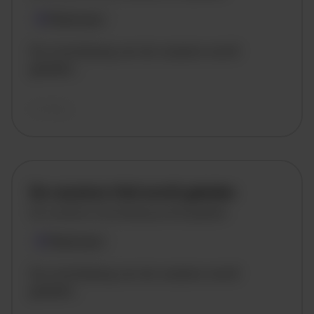
Plaatsnaam
De omschrijving van de vacature wordt
geladen..
vandaag
De vacature titel wordt geladen
De vacature omschrijving wordt geladen
Plaatsnaam
De omschrijving van de vacature wordt
geladen..