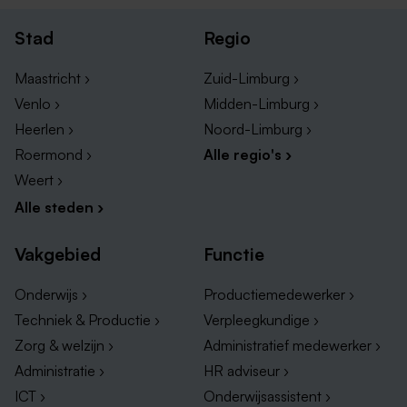
Bedrijven met vacatures voor Financieel
Medewerker in Limburg
Stad
Regio
Hieronder vind je een lijst van organisaties die
Maastricht ›
Zuid-Limburg ›
vacatures voor Financieel Medewerker in Limburg
aanbieden! Klik op de linkjes onderaan om de
Venlo ›
Midden-Limburg ›
nieuwste vacatures voor Financieel Medewerker te
Heerlen ›
Noord-Limburg ›
bekijken en wie weet kom jij wel jouw droombaan
Roermond ›
Alle regio's ›
tegen.
Weert ›
Alle steden ›
Zit er niks interessant voor jou tussen? Dan kan je
eens een kijkje nemen tussen Financieel Administratief
Vakgebied
Functie
Medewerker vacatures!
Onderwijs ›
Productiemedewerker ›
Onderwijsgemeenschap Venlo
Techniek & Productie ›
Verpleegkundige ›
Sevagram
Zorg & welzijn ›
Administratief medewerker ›
Baanzeker
Administratie ›
HR adviseur ›
Stienstra Wonen
ICT ›
Onderwijsassistent ›