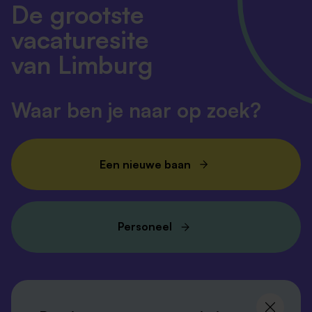
De grootste
vacaturesite
van Limburg
Waar ben je naar op zoek?
Een nieuwe baan
Personeel
Volg ons en