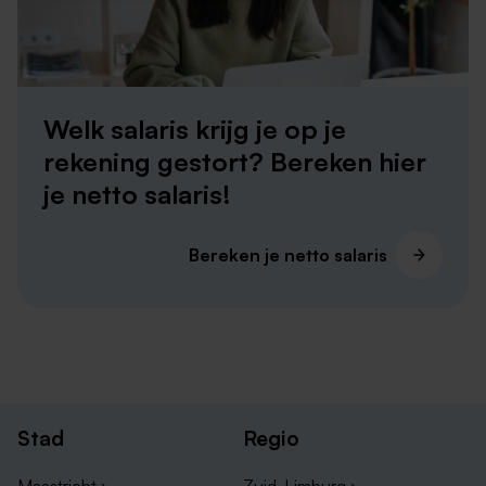
organisaties die regelmatig parttime vacatures in
Heerlen hebben openstaan:
Vacatures Zuyderland
Vacatures Open Universiteit
Welk salaris krijg je op je
Vacatures Leger des Heils
rekening gestort? Bereken hier
Vacatures Sevagram
je netto salaris!
Vacatures Van Melik Food Groep
Bereken je netto salaris
Stad
Regio