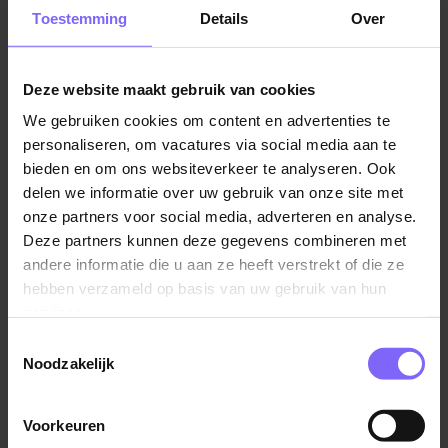
of het volgen van een opleiding. Parttime vacatures in
Toestemming
Details
Over
Heerlen variëren van administratieve functies tot
verkoopmedewerker. Veel van deze vacatures bieden
ook de mogelijkheid om uit te groeien tot een fulltime
Deze website maakt gebruik van cookies
baan. Dus als je op zoek bent naar parttime werk in
We gebruiken cookies om content en advertenties te
Heerlen, neem dan zeker een kijkje op
personaliseren, om vacatures via social media aan te
Banenrijklimburg!
bieden en om ons websiteverkeer te analyseren. Ook
delen we informatie over uw gebruik van onze site met
onze partners voor social media, adverteren en analyse.
Deze partners kunnen deze gegevens combineren met
andere informatie die u aan ze heeft verstrekt of die ze
hebben verzameld op basis van uw gebruik van hun
services.
Toestemmingsselectie
Noodzakelijk
Voorkeuren
Parttime werk in Heerlen en omstreken