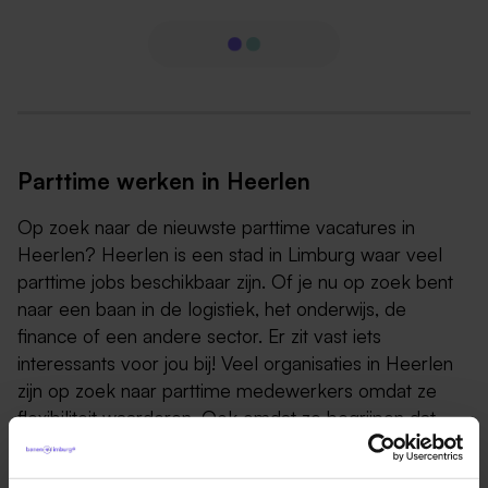
Parttime werken in Heerlen
Op zoek naar de nieuwste parttime vacatures in
Heerlen? Heerlen is een stad in Limburg waar veel
parttime jobs beschikbaar zijn. Of je nu op zoek bent
naar een baan in de logistiek, het onderwijs, de
finance of een andere sector. Er zit vast iets
interessants voor jou bij! Veel organisaties in Heerlen
zijn op zoek naar parttime medewerkers omdat ze
flexibiliteit waarderen. Ook omdat ze begrijpen dat
bepaalde mensen meer tijd willen voor andere
verantwoordelijkheden, zoals opvoeding van kinderen