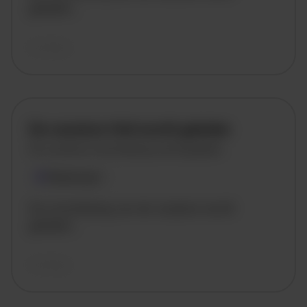
geladen..
vandaag
De vacature titel wordt geladen
De vacature omschrijving wordt geladen
Plaatsnaam
De omschrijving van de vacature wordt
geladen..
vandaag