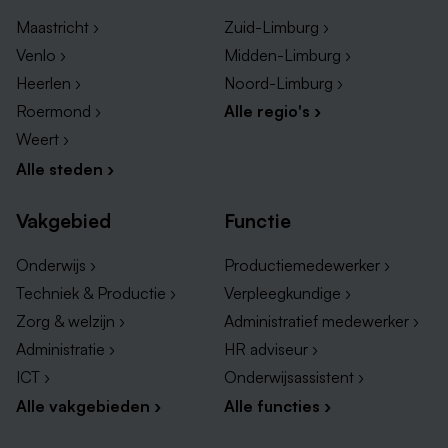
grootste aanbod vacatures in Limburg. Dus voor je
zoektocht naar parttime vacatures in Brunssum, ben je
Maastricht ›
Zuid-Limburg ›
hier op het goede adres! Zoek jij iets anders in
Venlo ›
Midden-Limburg ›
omstreken, klik dan op de onderstaande linkjes om
Heerlen ›
Noord-Limburg ›
alle parttime vacatures in de nabije regio's te bekijken!
Roermond ›
Alle regio's ›
Weert ›
Parttime vacatures in Zuid-Limburg
Alle steden ›
Parttime vacatures in Heerlen
Parttime vacatures in Sittard
Vakgebied
Functie
Parttime vacatures in Roermond
Onderwijs ›
Productiemedewerker ›
Parttime vacatures in Kerkrade
Techniek & Productie ›
Verpleegkundige ›
Zorg & welzijn ›
Administratief medewerker ›
Administratie ›
HR adviseur ›
ICT ›
Onderwijsassistent ›
Alle vakgebieden ›
Alle functies ›