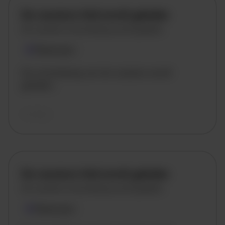
De vacature titel wordt geladen
De vacature omschrijving wordt geladen
Plaatsnaam
De omschrijving van de vacature wordt
geladen..
vandaag
De vacature titel wordt geladen
De vacature omschrijving wordt geladen
Plaatsnaam