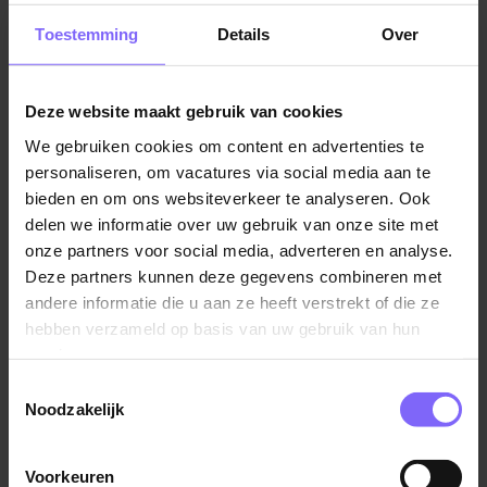
het vinden van een leuke parttime baan in Brunssum!
Toestemming
Details
Over
Deze website maakt gebruik van cookies
We gebruiken cookies om content en advertenties te
personaliseren, om vacatures via social media aan te
bieden en om ons websiteverkeer te analyseren. Ook
delen we informatie over uw gebruik van onze site met
onze partners voor social media, adverteren en analyse.
Werkgevers met parttime vacatures in Brunssum
Deze partners kunnen deze gegevens combineren met
andere informatie die u aan ze heeft verstrekt of die ze
In Brunssum zijn er diverse parttime vacatures
hebben verzameld op basis van uw gebruik van hun
beschikbaar, wat betekent dat je flexibel kunt werken
services.
en tijd kunt vrijhouden voor andere verplichtingen of
interesses.
Toestemmingsselectie
Noodzakelijk
In de detailhandel zijn er bijvoorbeeld parttime
vacatures beschikbaar in winkels en supermarkten,
Voorkeuren