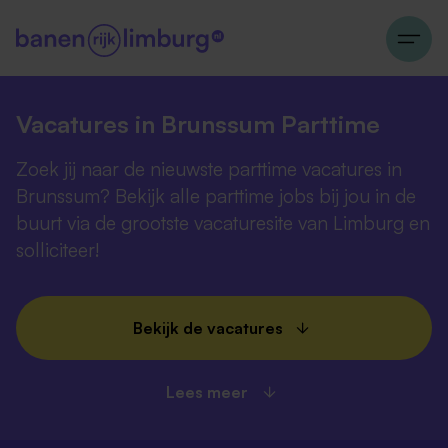
Vacatures in Brunssum Parttime
Zoek jij naar de nieuwste parttime vacatures in
Brunssum? Bekijk alle parttime jobs bij jou in de
buurt via de grootste vacaturesite van Limburg en
solliciteer!
Bekijk de vacatures
Lees meer