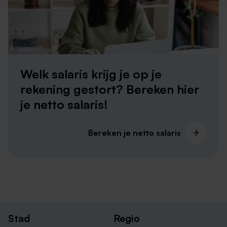
organisaties in Brunssum.
Vacatures bij Radar
Vacatures bij Zuyderland
Vacatures bij Gemeente Brunssum
Welk salaris krijg je op je
rekening gestort? Bereken hier
je netto salaris!
Bereken je netto salaris
Parttime baan in Brunssum en omstreken
Staan er geen passende vacatures voor jou tussen?
Op de website van Banenrijklimburg vind je het
Stad
Regio