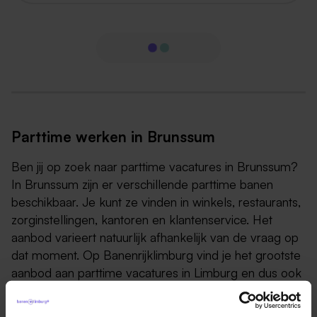
Parttime werken in Brunssum
Ben jij op zoek naar parttime vacatures in Brunssum?
In Brunssum zijn er verschillende parttime banen
beschikbaar. Je kunt ze vinden in winkels, restaurants,
zorginstellingen, kantoren en klantenservice. Het
aanbod varieert natuurlijk afhankelijk van de vraag op
dat moment. Op Banenrijklimburg vind je het grootste
aanbod aan parttime vacatures in Limburg en dus ook
in Brunssum! Houd de website in de gaten of stel een
job alert in! Op die manier vergroot je je kansen op