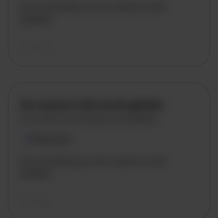
De omschrijving van de vacature wordt
geladen..
vandaag
De vacature titel wordt geladen
De vacature omschrijving wordt geladen
Plaatsnaam
De omschrijving van de vacature wordt
geladen..
vandaag