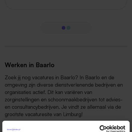
Werken in Baarlo
Zoek jij nog vacatures in Baarlo? In Baarlo en de
omgeving zijn diverse dienstverlenende bedrijven en
organisaties actief. Dit kan variëren van
zorginstellingen en schoonmaakbedrijven tot advies-
en consultancybedrijven. Je vindt ze allemaal via de
grootste vacaturesite van Limburg!
Baarlo is een dorp in de Nederlandse gemeente Peel