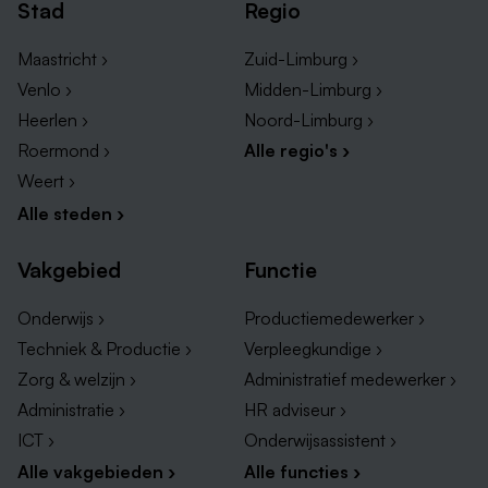
Stad
Regio
Maastricht ›
Zuid-Limburg ›
Venlo ›
Midden-Limburg ›
Grootste bedrijven in de buurt van Baarlo
Heerlen ›
Noord-Limburg ›
Baarlo heeft een groot aanbod van werkgevers die
Roermond ›
Alle regio's ›
werkgelegenheid aanbieden aan de bewoners van
Baarlo. De meeste van deze hebben ook een flink
Weert ›
aantal vacatures in Baarlo openstaan. In de nabije
Alle steden ›
dorpen zijn ook nog een aantal interessante
werkgevers. Waarom zou je niet eens de vacatures in
Vakgebied
Functie
Tegelen of vacatures in Belfeld bekijken!
Onderwijs ›
Productiemedewerker ›
De grootste in Baarlo check je hieronder:
Techniek & Productie ›
Verpleegkundige ›
Zorg & welzijn ›
Administratief medewerker ›
Boomkwekerij Henri Fleuren
Administratie ›
HR adviseur ›
Bouten Kozijn en Geveltechniek
ICT ›
Onderwijsassistent ›
Alle vakgebieden ›
Alle functies ›