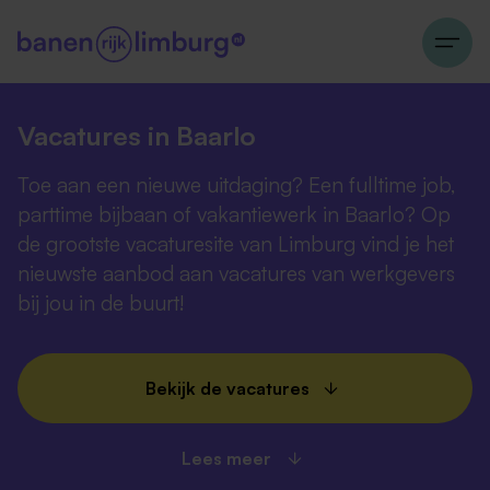
Vacatures in Baarlo
Toe aan een nieuwe uitdaging? Een fulltime job,
parttime bijbaan of vakantiewerk in Baarlo? Op
de grootste vacaturesite van Limburg vind je het
nieuwste aanbod aan vacatures van werkgevers
bij jou in de buurt!
Bekijk de vacatures
Lees meer