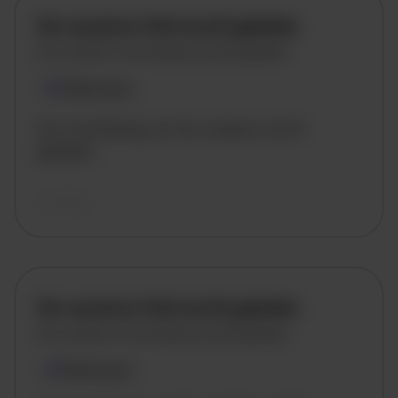
De vacature titel wordt geladen
De vacature omschrijving wordt geladen
Plaatsnaam
De omschrijving van de vacature wordt
geladen..
vandaag
De vacature titel wordt geladen
De vacature omschrijving wordt geladen
Plaatsnaam