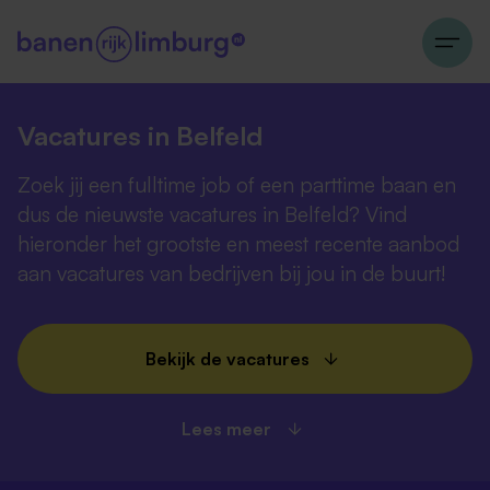
Vacatures in Belfeld
Zoek jij een fulltime job of een parttime baan en
dus de nieuwste vacatures in Belfeld? Vind
hieronder het grootste en meest recente aanbod
aan vacatures van bedrijven bij jou in de buurt!
Bekijk de vacatures
Lees meer