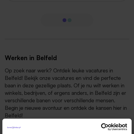
Werken in Belfeld
Op zoek naar werk? Ontdek leuke vacatures in
Belfeld! Bekijk onze vacatures en vind de perfecte
baan in deze gezellige plaats. Of je nu wilt werken in
winkels, bedrijven, of ergens anders, in Belfeld zijn er
verschillende banen voor verschillende mensen.
Begin je nieuwe avontuur en ontdek de kansen hier in
Belfeld!
Het is een klein dorp in de provincie Limburg en telt