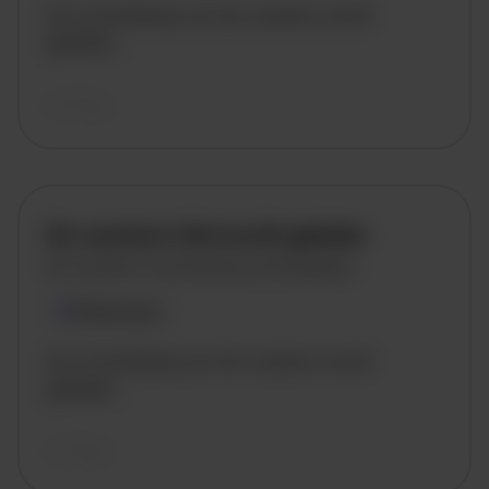
De omschrijving van de vacature wordt
geladen..
vandaag
De vacature titel wordt geladen
De vacature omschrijving wordt geladen
Plaatsnaam
De omschrijving van de vacature wordt
geladen..
vandaag