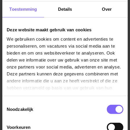
ongeveer 5505 inwoners. Het ligt in de gemeente
Toestemming
Details
Over
Venlo en is gelegen aan de rivier de Maas. Belfeld is
bekend om haar prachtige natuur, zoals De Aalsbeek.
Hier kun je genieten van wandelen, fietsen of
Deze website maakt gebruik van cookies
paardrijden. Aangezien het een klein dorp is zijn er
relatief weinig vacatures in Belfeld. Wel zou je breder
We gebruiken cookies om content en advertenties te
personaliseren, om vacatures via social media aan te
kunnen kijken. Bijvoorbeeld in de nabijgelegen
bieden en om ons websiteverkeer te analyseren. Ook
dorpen. Check bijvoorbeeld eens onze nieuwe
delen we informatie over uw gebruik van onze site met
vacatures in Tegelen of speur door de laatste nieuwe
onze partners voor social media, adverteren en analyse.
vacatures in Reuver!
Deze partners kunnen deze gegevens combineren met
andere informatie die u aan ze heeft verstrekt of die ze
hebben verzameld op basis van uw gebruik van hun
services.
Toestemmingsselectie
Noodzakelijk
Voorkeuren