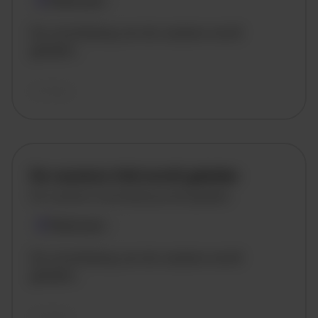
Plaatsnaam
De omschrijving van de vacature wordt
geladen..
vandaag
De vacature titel wordt geladen
De vacature omschrijving wordt geladen
Plaatsnaam
De omschrijving van de vacature wordt
geladen..
vandaag