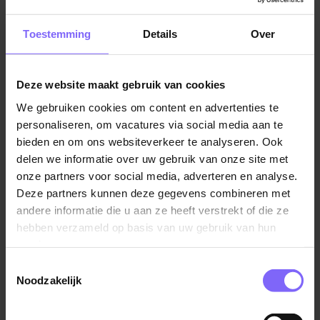
begeleiden van activiteiten voor mensen met een
beperking, ouderen, kinderen of andere
Toestemming
Details
Over
doelgroepen.
Werk jij in de zorg en werk je liever in een gerichtere
Deze website maakt gebruik van cookies
branche? Bekijk hier alle vacatures in de
ouderenzorg
of
gehandicaptenzorg
. Hieronder vind je meer
We gebruiken cookies om content en advertenties te
algemene informatie over de functie van
personaliseren, om vacatures via social media aan te
activiteitenbegeleider:
bieden en om ons websiteverkeer te analyseren. Ook
delen we informatie over uw gebruik van onze site met
Opleiding
onze partners voor social media, adverteren en analyse.
Deze partners kunnen deze gegevens combineren met
andere informatie die u aan ze heeft verstrekt of die ze
Om als activiteitenbegeleider te kunnen werken, heb
hebben verzameld op basis van uw gebruik van hun
je minimaal een mbo-opleiding niveau 3 of 4 nodig in
services.
de richting van zorg en welzijn. Denk hierbij aan
opleidingen zoals Maatschappelijke Zorg, Sociaal
Toestemmingsselectie
Noodzakelijk
Werk of Verzorgende IG. Het is daarnaast ook
mogelijk om een hbo-opleiding te volgen in de richting
van Creatieve Therapie of Cultureel Maatschappelijke