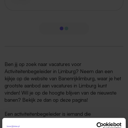
Ben jij op zoek naar vacatures voor
Activiteitenbegeleider in Limburg? Neem dan een
kijkje op de website van Banenrijklimburg, waar je het
grootste aanbod aan vacatures in Limburg kunt
vinden! Wil je op de hoogte blijven van de nieuwste
banen? Bekijk ze dan op deze pagina!
Een activiteitenbegeleider is iemand die
verantwoordelijk is voor het organiseren en