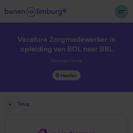
Vacature Zorgmedewerker in
opleiding van BOL naar BBL
MeanderGroep
Heerlen
Terug