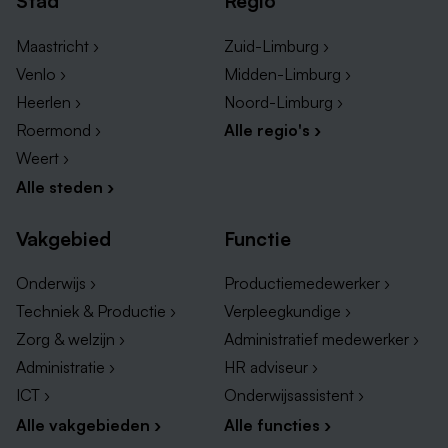
Stad
Regio
Klik
hier
voor meer informatie over Meander Wonen met
zorg.
Maastricht ›
Zuid-Limburg ›
Venlo ›
Midden-Limburg ›
Heerlen ›
Noord-Limburg ›
Roermond ›
Alle regio's ›
Weert ›
Alle steden ›
Vakgebied
Functie
Onderwijs ›
Productiemedewerker ›
Techniek & Productie ›
Verpleegkundige ›
Zorg & welzijn ›
Administratief medewerker ›
Administratie ›
HR adviseur ›
ICT ›
Onderwijsassistent ›
Alle vakgebieden ›
Alle functies ›