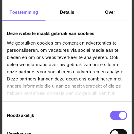
Meander betaalt jouw opleidingskosten en
studiemateriaal.
Vacatures in Heerlen
|
Vacatures in Zuid Limburg
|
Toestemming
Details
Over
Vacatures Zorg in Limburg
|
Vacatures in de ouderenzorg
Je salaris wordt bepaald aan de hand van de CAO
VVT en is afhankelijk van welke opleiding je volgt.
Verzorgende IG, FWG 40 (€2.881,14 bruto per
Deze website maakt gebruik van cookies
maand bij 36 uur. Verpeegkundige, FWG 45
We gebruiken cookies om content en advertenties te
€3.212,50 bruto per maand bij 36 uur.Bovenop je
Vergelijkbare vacatures
personaliseren, om vacatures via social media aan te
uurloon ontvang je op verschillende werkdagen-
bieden en om ons websiteverkeer te analyseren. Ook
en tijden onregelmatigheidstoeslag.
delen we informatie over uw gebruik van onze site met
Zorghulp - Heiveld
Al werkzaam binnen Meander? Dan behoud je
onze partners voor social media, adverteren en analyse.
MeanderGroep
jouw huidige uurloon.
Deze partners kunnen deze gegevens combineren met
andere informatie die u aan ze heeft verstrekt of die ze
Eindejaarsuitkering (8,33% van het bruto jaarloon)
Landgraaf
hebben verzameld op basis van uw gebruik van hun
en vakantiegeld (8% van het brutojaarloon).
services.
Een leer- arbeidsovereenkomst voor de duur van
Toestemmingsselectie
minimaal 1 jaar. De intentie is natuurlijk dat je je
Noodzakelijk
opleiding bij ons afmaakt. Na diplomering en bij
Helpende zorg en welzijn
goed functioneren ligt er een
vast
contract op jou
Zuyderland
Voorkeuren