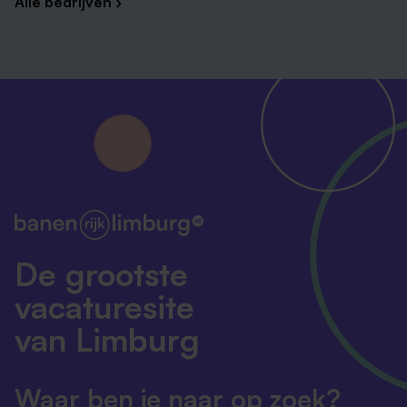
Alle bedrijven ›
De grootste
vacaturesite
van Limburg
Waar ben je naar op zoek?