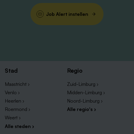
Een hart voor de zorg en vooral oog voor optimale
Job Alert instellen
zorgkwaliteit.
Enthousiasme om vandaag nog te solliciteren door
via de
button
.
Nog vragen?
Dan kun je contact opnemen met Angelique Lahaut,
manager Zorg & Behandeling, 06-42506995.
Stad
Regio
Hopelijk tot snel!
Maastricht ›
Zuid-Limburg ›
Venlo ›
Midden-Limburg ›
Heerlen ›
Noord-Limburg ›
Roermond ›
Alle regio's ›
Weert ›
Alle steden ›