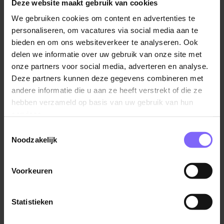
uren en inkomen.
Deze website maakt gebruik van cookies
We gebruiken cookies om content en advertenties te
Jouw voordelen!
personaliseren, om vacatures via social media aan te
Regie in eigen handen:
bepaal zelf wanneer en
bieden en om ons websiteverkeer te analyseren. Ook
delen we informatie over uw gebruik van onze site met
hoeveel je werkt, op basis van afgesproken
onze partners voor social media, adverteren en analyse.
jaaruren.
Deze partners kunnen deze gegevens combineren met
Flexibele werktijden:
je bepaalt dus wanneer je
andere informatie die u aan ze heeft verstrekt of die ze
werkt, zonder een vast rooster.
hebben verzameld op basis van uw gebruik van hun
Vast inkomen:
maandelijks salaris inclusief
services.
vakantiegeld, pensioenopbouw, eindejaarsuitkering
Toestemmingsselectie
en doorbetaling bij vrije dagen.
Noodzakelijk
Mensgerichte zorg:
bij Vitala+ werk je samen
met collega’s die waarde hechten aan zorg met
Voorkeuren
aandacht en hart.
Statistieken
Wat maakt werken bij Vitala+ zo uniek?:
Wat jij doet heeft direct impact. Mede dankzij jouw