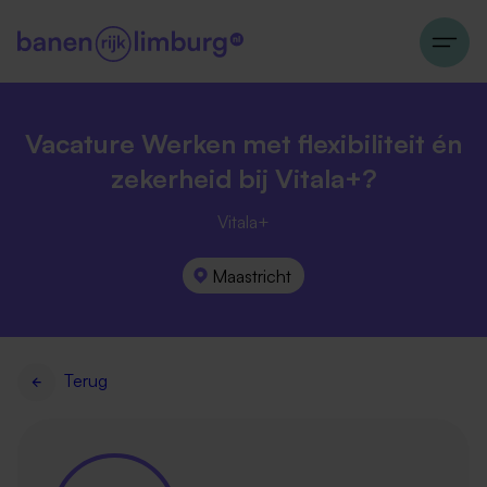
Vacature Werken met flexibiliteit én
zekerheid bij Vitala+?
Vitala+
Maastricht
Terug