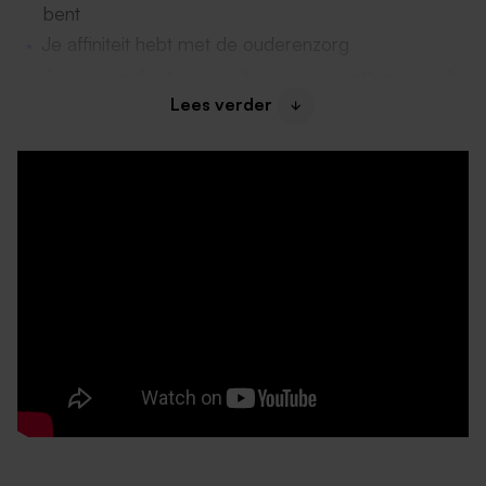
bent
Je affiniteit hebt met de ouderenzorg
Je een zorghart en je wilt je graag inzetten voor de
Lees verder
zorg en welzijn van de bewoners
Je flexibel bent
Waar ga je werken?
Hier ga je werken:
Appelgaard is een moderne,
volledig gerenoveerde locatie waar huiselijkheid en
vrijheid centraal staan. Bewoners leven actief en
betrokken: zo doen zij regelmatig zelf boodschappen
of drinken iets in het dorp. Op elke etage vind je een
gezellige huiskamer en er is een sfeervolle brasserie
waar bewoners en bezoekers samenkomen.
Daarnaast hoort De Lommer bij Appelgaard, een
kleiner woonhuis waar 22 bewoners met een
lichamelijke beperking wonen en intensieve zorg