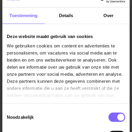
8% vakantiegeld en 8,33% eindejaarsuitkering
Vacatures in Margraten
|
Vacatures in Zuid Limburg
|
Indien van toepassing: onregelmatigheidstoeslag
Vacatures Zorg in Limburg
|
Vacatures in de ouderenzorg
Toestemming
Details
Over
tussen 22% en 60%
Aantrekkelijke extra’s, zoals een fietsregeling en
korting op uitjes en activiteiten via Fit & Fun
Deze website maakt gebruik van cookies
Alle ruimte voor groei met volop kansen voor
We gebruiken cookies om content en advertenties te
Vergelijkbare vacatures
(bij)scholing en jouw eigen ideeën
personaliseren, om vacatures via social media aan te
Werk met betekenis, waarin jij écht het verschil
bieden en om ons websiteverkeer te analyseren. Ook
Jouw BBL-traject in de ouderenzorg
delen we informatie over uw gebruik van onze site met
maakt voor cliënten en de zorg van morgen
begint bij Cicero!
onze partners voor social media, adverteren en analyse.
Voorrang op een betaalbare huurwoning
waarvoor
Cicero Zorggroep
Deze partners kunnen deze gegevens combineren met
je geen inschrijving nodig hebt (bekijk de
andere informatie die u aan ze heeft verstrekt of die ze
mogelijkheden via wonen via Envida)
Zuid Limburg
hebben verzameld op basis van uw gebruik van hun
Een dynamische werkomgeving met ruimte voor
services.
eigen inbreng en ontwikkeling
Toestemmingsselectie
De kans om direct bij te dragen aan het welzijn van
Noodzakelijk
onze bewoners én aan de zorg van morgen.
Ontwikkel jezelf tot Zorgassistent