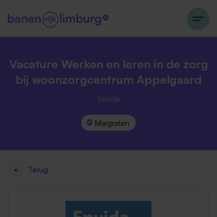
Vacature Werken en leren in de zorg
bij woonzorgcentrum Appelgaard
Envida
Margraten
Terug