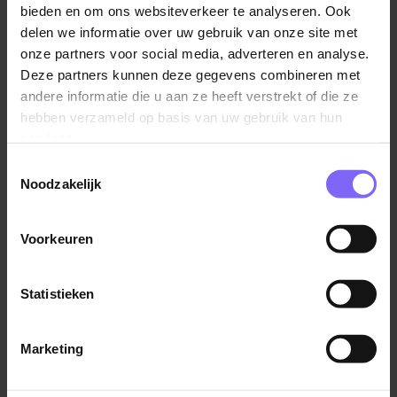
bieden en om ons websiteverkeer te analyseren. Ook
veel verantwoordelijkheid en er is ruimte voor
delen we informatie over uw gebruik van onze site met
ontwikkeling. Bij ALDI passen dan ook mensen die van
onze partners voor social media, adverteren en analyse.
aanpakken weten. Daarnaast herken jij jezelf in
Deze partners kunnen deze gegevens combineren met
onderstaande punten:
andere informatie die u aan ze heeft verstrekt of die ze
hebben verzameld op basis van uw gebruik van hun
Je bent op zoek naar je eerste of tweede (bij)baan
services.
Je bent 15 jaar of ouder
Toestemmingsselectie
Je bent flexibel inzetbaar
Noodzakelijk
Om deze reden wil je bij ALDI werken
Voorkeuren
Samen bouwen we aan de toekomst van discount en
dat biedt kansen. Dat wat je niet zou verwachten is er
Statistieken
wel degelijk. We kunnen er veel over vertellen, toch
moet je het gewoon meemaken.
Marketing
Meer voordelen dan je denkt
Lees verder