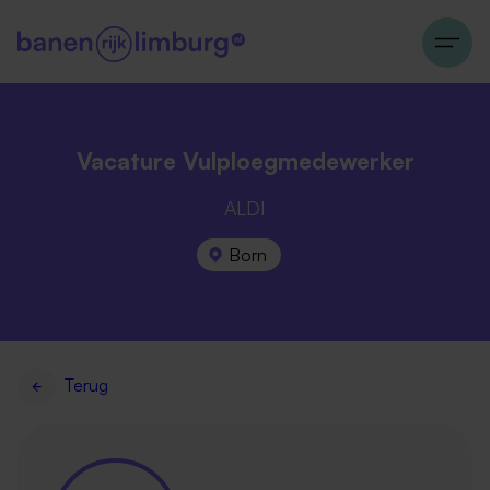
Vacature Vulploegmedewerker
ALDI
Born
Terug