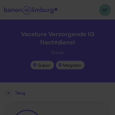
Vacature Verzorgende IG
Nachtdienst
Envida
Gulpen
Margraten
Terug