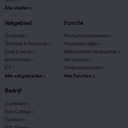
Alle steden ›
Vakgebied
Functie
Kun jij (de meeste van) deze punten afvinken?
Onderwijs ›
Productiemedewerker ›
Een diploma als verzorgende IG op minimaal mbo-
Techniek & Productie ›
Verpleegkundige ›
niveau 3
Zorg & welzijn ›
Administratief medewerker ›
Je hebt ervaring en/of affiniteit met de ouder
Administratie ›
HR adviseur ›
wordende bewoner en verzorging
ICT ›
Onderwijsassistent ›
Kennis van cognitieve sociale emotionele
Alle vakgebieden ›
Alle functies ›
ontwikkelingen en gedragsproblemen
Snel schakelen in verschillende
Bedrijf
ondersteuningsvragen
Zelfstandige werkhouding, initiatiefrijk en
Zuyderland ›
teamspeler
Vista College ›
Sociale vaardigheden: tact, inlevingsvermogen en
Daelzicht ›
motivatiekracht
VDL Groep ›