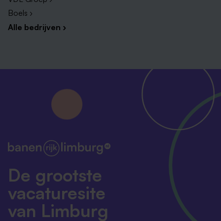
Proactieve houding, werken vanuit
Boels ›
ondersteuningsvraag en in staat om bewoners
Alle bedrijven ›
vertrouwen te geven in hun eigen kunnen
Regie voeren bij opstellen, uitvoeren, bijstellen en
reflecteren op ondersteuningsplannen
Durf, nieuwsgierig, enthousiast.
Solliciteer en ontdek wat er bij Radar mogelijk is
Zegt je eerste gevoel dat je bij ons past? Dan maken
we graag kennis. Na je sollicitatie hoor je snel van ons.
Meestal kun je dan een dienst meedraaien. Da’s goed
De grootste
om sfeer te proeven en een beeld te krijgen van onze
vacaturesite
cliënten en ons team. Wij krijgen zo ook een goed
beeld van jou. Denk je na het meelopen: deze functie
van Limburg
past toch niet zo goed. Dan laten we je zien welke