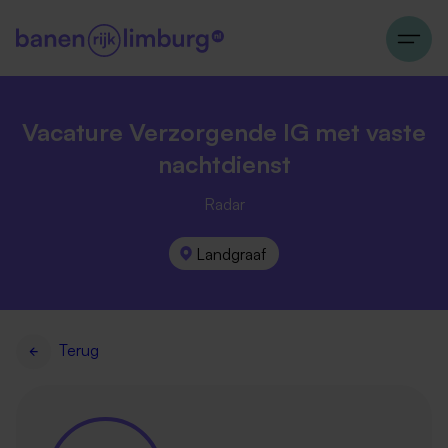
Vacature Verzorgende IG met vaste
nachtdienst
Radar
Landgraaf
Terug