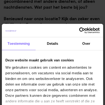
gecombineerd met andere diensten, of alleen
nachtdiensten. Wat past het beste bij jou?
Benieuwd naar onze locatie? Kijk dan zeker even
dit filmpje:
Samen bouwen aan topzorg op
Willem II
Toestemming
Details
Over
Jouw functie als verzorgende IG
Met jouw kijk op onze bewoners maak je het verschil
Deze website maakt gebruik van cookies
tussen beperking en mogelijkheid. Kijk jij, net als wij,
voorbij de buitenkant? En geef je iemand het
We gebruiken cookies om content en advertenties te
vertrouwen en de ruimte om persoonlijk te groeien?
personaliseren, om vacatures via social media aan te
Dan beleef je samen mooie momenten. Dat is
bieden en om ons websiteverkeer te analyseren. Ook
waarvoor wij het doen bij Radar. En jij hopelijk ook.
delen we informatie over uw gebruik van onze site met
onze partners voor social media, adverteren en analyse.
Als verzorgende IG met vaste nachtdiensten help je
Deze partners kunnen deze gegevens combineren met
andere informatie die u aan ze heeft verstrekt of die ze
de bewoner met zijn of haar specifieke