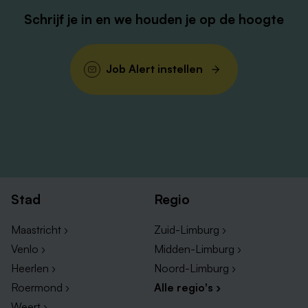
Heb je behoefte aan wat extra tijd voor jezelf of wil je
Schrijf je in en we houden je op de hoogte
die mooie reis naar Bali eindelijk gaan maken? Naast
jouw reguliere verlofuren, kan je bij Radar ook
verlofuren kopen.
Job Alert instellen
Dit krijg jij van ons
Een vast contract met het aantal uur in overleg.
Ongeveer 8 nachtdiensten per maand in
combinatie met andere diensten of alleen
nachtdiensten. Waar ben jij naar op zoek?
Een brutosalaris conform de CAO
Stad
Regio
Gehandicaptenzorg tussen €2.836,- en €3.825,-
bij een fulltime (36 uur) werkweek
Maastricht ›
Zuid-Limburg ›
Een onregelmatigheidstoeslag (ORT)
Venlo ›
Midden-Limburg ›
8 % vakantiegeld
Heerlen ›
Noord-Limburg ›
Een eindejaarsuitkering van 8,33% van je
Roermond ›
Alle regio's ›
jaarsalaris.
Weert ›