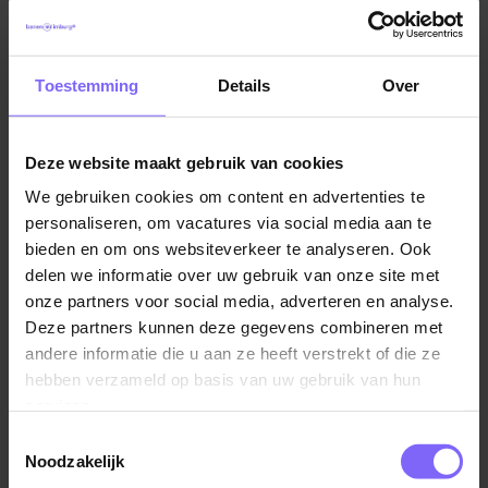
jou!
Wij zoeken verzorgenden IG voor onze
woningen en zijn op zoek naar stevige
persoonlijkheden die onze cliënten een stapje
Toestemming
Details
Over
verder kunnen brengen.
Deze website maakt gebruik van cookies
Over de functie
We gebruiken cookies om content en advertenties te
Mensen met een matige of ernstig meervoudige
personaliseren, om vacatures via social media aan te
beperking hebben vaak moeite om zelfstandig te
bieden en om ons websiteverkeer te analyseren. Ook
werken of te wonen. Zij hebben de mensen uit
delen we informatie over uw gebruik van onze site met
hun omgeving hard nodig om de opgedane
onze partners voor social media, adverteren en analyse.
ervaringen te ordenen en zich veilig te voelen.
Deze partners kunnen deze gegevens combineren met
Wij geven onze bewoners de ruimte om in een
andere informatie die u aan ze heeft verstrekt of die ze
vertrouwde omgeving zichzelf te zijn. Er is voor
hebben verzameld op basis van uw gebruik van hun
jou alle ruimte om jouw werk aan te passen op
services.
de vraag en het ritme van de bewoner.
Toestemmingsselectie
Noodzakelijk