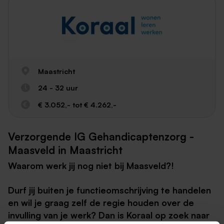
Maastricht
24 - 32 uur
€ 3.052,- tot € 4.262,-
Verzorgende IG Gehandicaptenzorg -
Maasveld in Maastricht
Waarom werk jij nog niet bij Maasveld?!
Durf jij buiten je functieomschrijving te handelen
en wil je graag zelf de regie houden over de
invulling van je werk? Dan is Koraal op zoek naar