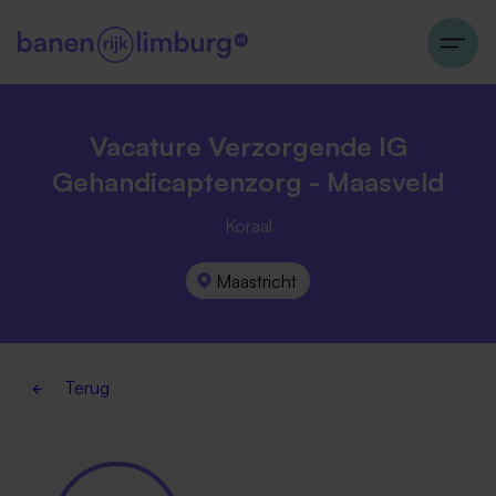
Vacature Verzorgende IG
Gehandicaptenzorg - Maasveld
Koraal
Maastricht
Terug