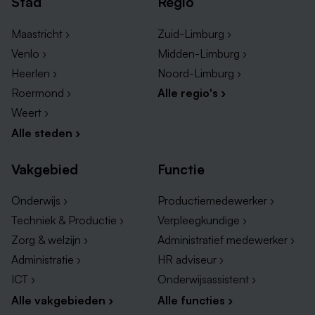
Stad
Regio
Maastricht ›
Zuid-Limburg ›
Venlo ›
Midden-Limburg ›
Heerlen ›
Noord-Limburg ›
Roermond ›
Alle regio's ›
Weert ›
Alle steden ›
Vakgebied
Functie
Onderwijs ›
Productiemedewerker ›
Techniek & Productie ›
Verpleegkundige ›
Zorg & welzijn ›
Administratief medewerker ›
Administratie ›
HR adviseur ›
ICT ›
Onderwijsassistent ›
Alle vakgebieden ›
Alle functies ›