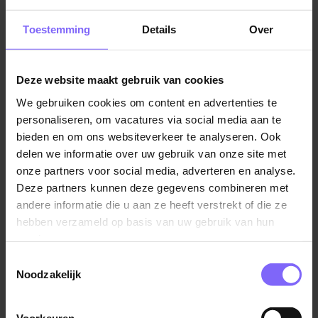
afwisselend en uitdagend blijft. In Heuvelland West sta
je er nooit alleen voor én vervelen doe je je hier zeker
|
Vacatures Zorg in Limburg
|
Vacatures in de ouderenzorg
Toestemming
Details
Over
niet!
Dit mag je van ons verwachten
Deze website maakt gebruik van cookies
Een salaris in FWG 45 tussen €2.981,98 en
Vergelijkbare vacatures
We gebruiken cookies om content en advertenties te
€4.245,84 bruto per maand op basis van een 36-
personaliseren, om vacatures via social media aan te
urige werkweek, exclusief
bieden en om ons websiteverkeer te analyseren. Ook
Verpleegkundige - zorgcentrum
onregelmatigheidstoeslag
delen we informatie over uw gebruik van onze site met
Emmastaete
Een werkomgeving die eigen inbreng en initiatieven
onze partners voor social media, adverteren en analyse.
Cicero Zorggroep
Deze partners kunnen deze gegevens combineren met
waardeert en stimuleert.
andere informatie die u aan ze heeft verstrekt of die ze
Brunssum
Volop kansen voor het volgen van opleidingen en
hebben verzameld op basis van uw gebruik van hun
trainingen.
services.
Aantrekkelijke extra’s, zoals een fietsregeling en
Toestemmingsselectie
korting op uitjes en activiteiten via Fit & Fun.
Noodzakelijk
Sociaalpsychiatrisch Verpleegkundige
Voorrang op een betaalbare huurwoning waarvoor
je geen inschrijving nodig hebt via
wonen via Envida
Zuyderland