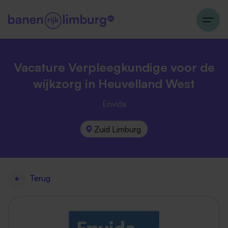
Vacature Verpleegkundige voor de
wijkzorg in Heuvelland West
Envida
Zuid Limburg
Terug