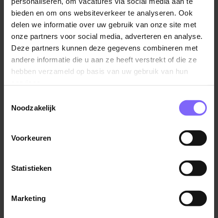
personaliseren, om vacatures via social media aan te
Ook als flexmedewerker ben je onderdeel van een
bieden en om ons websiteverkeer te analyseren. Ook
hecht team met leuke collega’s;
Verpleegkundige Forensische
delen we informatie over uw gebruik van onze site met
Geneeskunde
Een inwerkprogramma en de nodige begeleiding
onze partners voor social media, adverteren en analyse.
tijdens je loopbaan;
Deze partners kunnen deze gegevens combineren met
GGD Zuid Limburg
andere informatie die u aan ze heeft verstrekt of die ze
Volop mogelijkheden voor het ontwikkelen van je
Heerlen
hebben verzameld op basis van uw gebruik van hun
persoonlijke competenties als je inhoudelijke
services.
vakkennis;
Toestemmingsselectie
Korte lijnen, informele sfeer en persoonlijk contact.
Noodzakelijk
Verpleegkundige cardiologie
Tot slot
Zuyderland
Voorkeuren
De sollicitatiegesprekken zullen plaatsvinden op een
Heerlen
nader te bepalen datum.
Statistieken
Vragen of een dag meelopen?
Bekijk meer vacatures
Neem dan per mail contact op met Monique Nevels
Marketing
(
m.nevels@sjgweert.nl
), teammanager Kliniek.