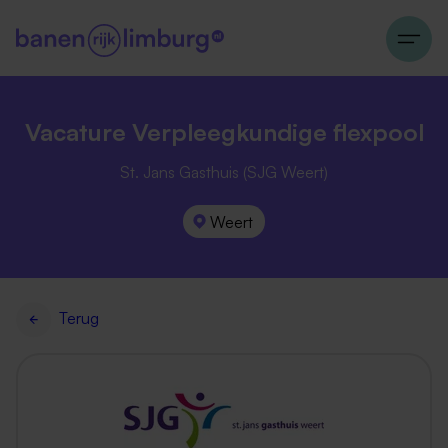
Vacature Verpleegkundige flexpool
St. Jans Gasthuis (SJG Weert)
Weert
Terug